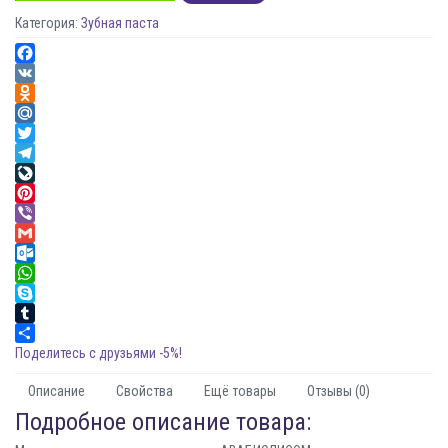
Категория:
Зубная паста
Facebook
VK
Odnoklassniki
Mail.Ru
Twitter
Telegram
LiveJournal
Pinterest
Viber
Gmail
Outlook.com
WhatsApp
Skype
Tumblr
Поделитесь с друзьями -5%!
Описание
Свойства
Ещё товары
Отзывы (0)
Подробное описание товара: