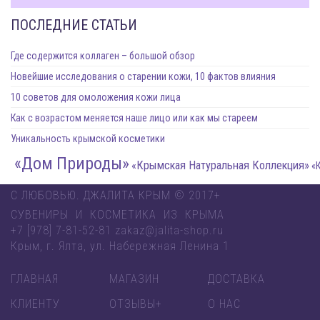
ПОСЛЕДНИЕ СТАТЬИ
Где содержится коллаген – большой обзор
Новейшие исследования о старении кожи, 10 фактов влияния
10 советов для омоложения кожи лица
Как с возрастом меняется наше лицо или как мы стареем
Уникальность крымской косметики
«Дом Природы»
«Крымская Натуральная Коллекция»
«Крымска
С ЛЮБОВЬЮ. ДЖАЛИТА КРЫМ © 2017+
СУВЕНИРЫ И КОСМЕТИКА ИЗ КРЫМА
+7 [978] 7-81-52-81 zakaz@jalita-shop.ru
Крым, г. Ялта, ул. Набережная Ленина 1
ГЛАВНАЯ
МАГАЗИН
ДОСТАВКА
КЛИЕНТУ
ОТЗЫВЫ+
О НАС