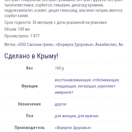
тысячелистника, сорбитол, глицерин, диоксид кремния,
гидроксиапатит, ксилит, децил глюкозид, альгинат натрия, ментол,
сорбат калия.
Срок годности: 36 месяцев с даты указанной на упаковке
Объем: 100 мл.
Просмотрено:
1 877
Метки:
«ООО Сакские грязи»
,
«Формула Здоровья»
,
Аквабиолис
,
Акция сидим дома
Сделано в Крыму!
Вес
100 g
восстанавливающая
,
отбеливающая
,
Функции
очищающая
,
питающая
,
укрепляет
иммунитет
Назначение
другое
Пол
для женщин
,
для мужчин
Производитель
«Формула Здоровья»