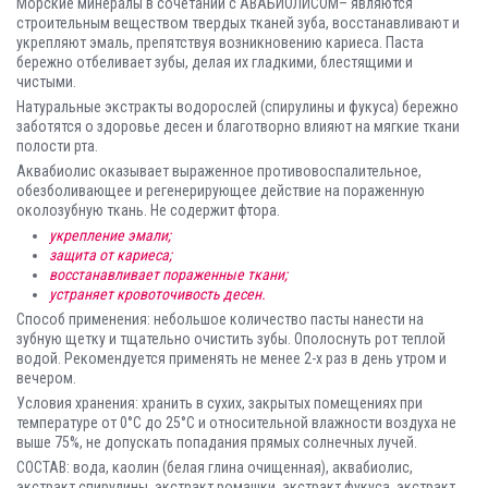
Морские минералы в сочетании с АВАБИОЛИСОМ– являются
строительным веществом твердых тканей зуба, восстанавливают и
укрепляют эмаль, препятствуя возникновению кариеса. Паста
бережно отбеливает зубы, делая их гладкими, блестящими и
чистыми.
Натуральные экстракты водорослей (спирулины и фукуса) бережно
заботятся о здоровье десен и благотворно влияют на мягкие ткани
полости рта.
Аквабиолис оказывает выраженное противовоспалительное,
обезболивающее и регенерирующее действие на пораженную
околозубную ткань. Не содержит фтора.
укрепление эмали;
защита от кариеса;
восстанавливает пораженные ткани;
устраняет кровоточивость десен.
Способ применения: небольшое количество пасты нанести на
зубную щетку и тщательно очистить зубы. Ополоснуть рот теплой
водой. Рекомендуется применять не менее 2-х раз в день утром и
вечером.
Условия хранения: хранить в сухих, закрытых помещениях при
температуре от 0°С до 25°С и относительной влажности воздуха не
выше 75%, не допускать попадания прямых солнечных лучей.
СОСТАВ: вода, каолин (белая глина очищенная), аквабиолис,
экстракт спирулины, экстракт ромашки, экстракт фукуса, экстракт