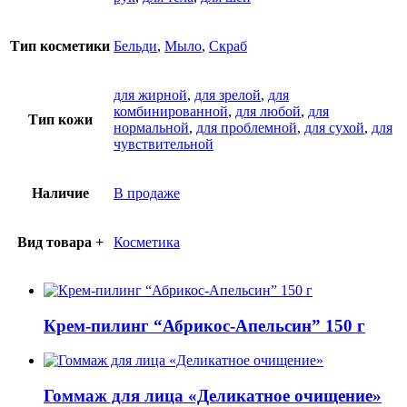
Тип косметики
Бельди
,
Мыло
,
Скраб
для жирной
,
для зрелой
,
для
комбинированной
,
для любой
,
для
Тип кожи
нормальной
,
для проблемной
,
для сухой
,
для
чувствительной
Наличие
В продаже
Вид товара +
Косметика
Крем-пилинг “Абрикос-Апельсин” 150 г
Гоммаж для лица «Деликатное очищение»