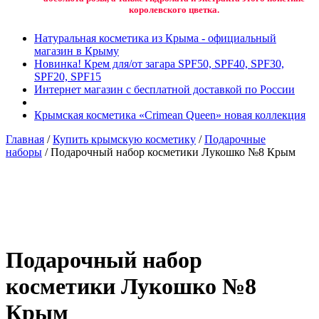
королевского цветка.
Натуральная косметика из Крыма - официальный
магазин в Крыму
Новинка! Крем для/от загара SPF50, SPF40, SPF30,
SPF20, SPF15
Интернет магазин с бесплатной доставкой по России
Крымская косметика «Crimean Queen» новая коллекция
Главная
/
Купить крымскую косметику
/
Подарочные
наборы
/ Подарочный набор косметики Лукошко №8 Крым
Добавить в избранное
Товар в вашем избранном
Подарочный набор
косметики Лукошко №8
Крым