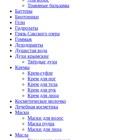
Травяные бальзамы
Баттеры
Биотоники
Гели
Гидролаты
Грязь Сакского озера
Гоммаж
Дезодоранты
Душистая вода
Духи крымские
Твёрдые духи
Кремы
Крем-суфле
Крем для ног
Крем для тела
Крем для рук
Крем для лица
Косметическое молочко
Лечебная косметика
Маски
Маски для волос
Маска пудра
Маски для лица
Масла