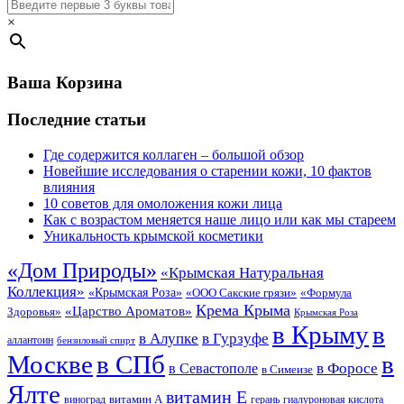
×
Ваша Корзина
Последние статьи
Где содержится коллаген – большой обзор
Новейшие исследования о старении кожи, 10 фактов
влияния
10 советов для омоложения кожи лица
Как с возрастом меняется наше лицо или как мы стареем
Уникальность крымской косметики
«Дом Природы»
«Крымская Натуральная
Коллекция»
«Крымская Роза»
«Формула
«ООО Сакские грязи»
Крема Крыма
«Царство Ароматов»
Здоровья»
Крымская Роза
в Крыму
в
в Гурзуфе
в Алупке
аллантоин
бензиловый спирт
Москве
в СПб
в
в Форосе
в Севастополе
в Симеизе
Ялте
витамин Е
витамин А
виноград
герань
гиалуроновая кислота