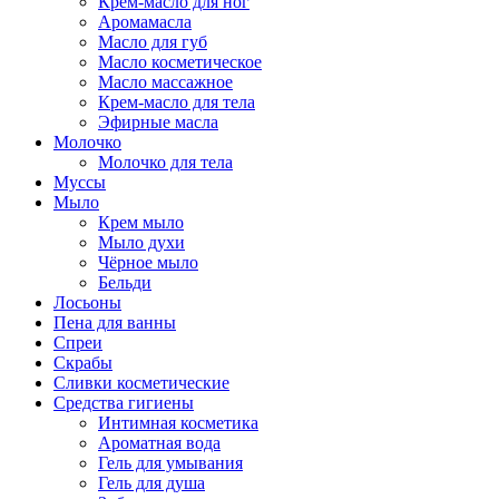
Крем-масло для ног
Аромамасла
Масло для губ
Масло косметическое
Масло массажное
Крем-масло для тела
Эфирные масла
Молочко
Молочко для тела
Муссы
Мыло
Крем мыло
Мыло духи
Чёрное мыло
Бельди
Лосьоны
Пена для ванны
Спреи
Скрабы
Сливки косметические
Средства гигиены
Интимная косметика
Ароматная вода
Гель для умывания
Гель для душа