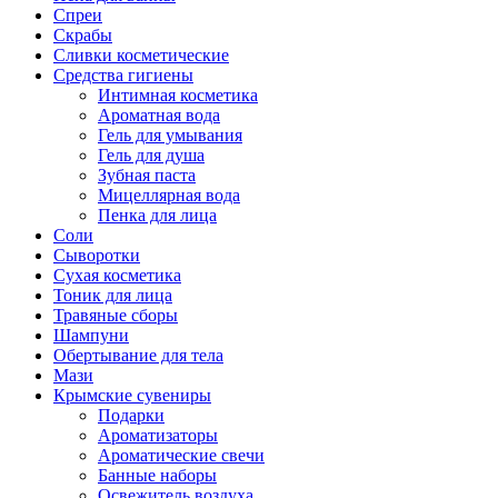
Спреи
Скрабы
Сливки косметические
Средства гигиены
Интимная косметика
Ароматная вода
Гель для умывания
Гель для душа
Зубная паста
Мицеллярная вода
Пенка для лица
Соли
Сыворотки
Сухая косметика
Тоник для лица
Травяные сборы
Шампуни
Обертывание для тела
Мази
Крымские сувениры
Подарки
Ароматизаторы
Ароматические свечи
Банные наборы
Освежитель воздуха