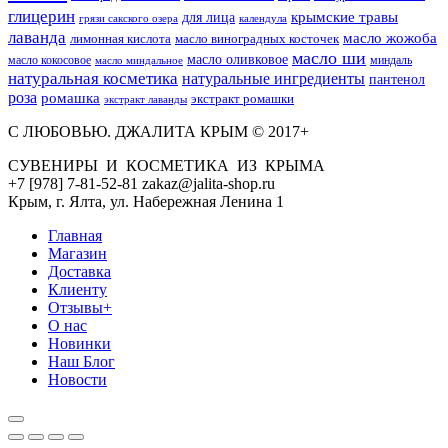
глицерин
для лица
крымские травы
грязи сакского озера
календула
лаванда
масло жожоба
лимонная кислота
масло виноградных косточек
масло ши
масло оливковое
масло кокосовое
миндаль
масло миндальное
натуральная косметика
натуральные ингредиенты
пантенол
роза
ромашка
экстракт ромашки
экстракт лаванды
С ЛЮБОВЬЮ. ДЖАЛИТА КРЫМ © 2017+
СУВЕНИРЫ И КОСМЕТИКА ИЗ КРЫМА
+7 [978] 7-81-52-81 zakaz@jalita-shop.ru
Крым, г. Ялта, ул. Набережная Ленина 1
Главная
Магазин
Доставка
Клиенту
Отзывы+
О нас
Новинки
Наш Блог
Новости