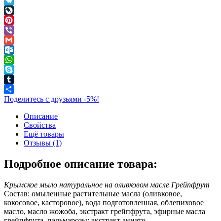
Twitter
Telegram
LiveJournal
Pinterest
Viber
Gmail
Outlook.com
WhatsApp
Skype
Tumblr
Поделитесь с друзьями -5%!
Описание
Свойства
Ещё товары
Отзывы (1)
Подробное описание товара:
Крымское мыло натуральное на оливковом масле Грейпфрут
Состав: омыленные растительные масла (оливковое,
кокосовое, касторовое), вода подготовленная, облепиховое
масло, масло жожоба, экстракт грейпфрута, эфирные масла
грейпфрута, пальмарозы; экстракт аннато.