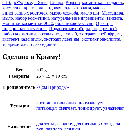
СПб
,
в Форосе
,
в Ялте
,
Гаспра
,
Кореиз
,
косметика в подарок
,
косметика крыма
,
лавандовая вода
,
Ливадия
,
масло
виноградных косточек
,
масло жожоба
,
масло ши
,
Массандра
,
мыло
,
набор косметики
,
натуральные ингредиенты
,
Никита
,
Новинки косметики 2020
,
облепиховое масло
,
Ореанда
,
подарочная косметика
,
Подарочные наборы
,
подарочный
набор косметики
,
розовая вода
,
скраб
,
экстракт грейпфрута
,
экстракт календулы
,
экстракт лаванды
,
экстракт эвкалипта
,
эфирное масло лавандовое
Сделано в Крыму!
Вес
300 g
Габариты
25 × 15 × 10 cm
Производитель
«Дом Природы»
восстанавливающая
,
нормализует
,
Функции
питающая
,
смягчает
,
тонизирует
,
увлажняет
для зоны декольте
,
для интимных зон
,
для
Назначение
рук
,
для тела
,
для шеи