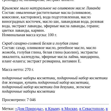
Крымское мыло натуральное на оливковом масле Лаванда
Состав: омыленные растительные масла (оливковое,
кокосовое, касторовое), вода подготовленная, масло
виноградных косточек, масло ши, лавандовая вода, розовая
вода, экстракт лаванды, эфирные масла лаванды, герани;
цветки лаванды, кармин.
Номинальная масса куска: 100 г.
Скраб сахарно-соляной Белая и голубая глина
Состав: сахар, оливковое масло, репейное масло, масло
жожоба, голубая глина, белая глина (каолин), экстракты
эвкалипта, календулы, эфирные масла лайма, мандарина,
иланг-иланга; экстракт розмарина, витамин Е.
Масса нетто: 270 г.
подарочные наборы косметики, подарочный набор косметики
для женщин, купить подарочный набор косметики,
подарочный набор косметики для девушки, женские
подарочные наборы косметики
Просмотрено:
7 046
Метки:
«Дом Природы»
,
в Крыму
,
в Москве
,
в Севастополе
,
в