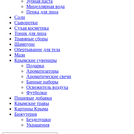
Зубная паста
Мицеллярная вода
Пенка для лица
Соли
Сыворотки
Сухая косметика
Тоник для лица
Травяные сборы
Шампуни
Обертывание для тела
Мази
Крымские сувениры
Подарки
Ароматизаторы
Ароматические свечи
Банные наборы
Освежитель воздуха
Футболки
Пищевые добавки
Крымские травы
Картины Крыма
Бижутерия
Безделушки
Украшения