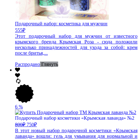
Подарочный набор: косметика для мужчин
555
₽
Этот подарочный набор для мужчин от известного
крымского бренда Крымская Роза - сюда положили
несколько принадлежностей для ухода за собой: крем
после бритья,...
Распродано
Глянуть
6
%
Подарочный набор косметики «Крымская лаванда» №2
800
₽
750
₽
В этот новый набор подарочной косметики «Крымская
лаванда» вошли: гель для умывания для нормальной и