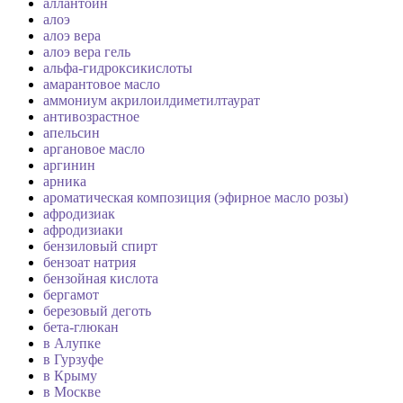
аллантоин
алоэ
алоэ вера
алоэ вера гель
альфа-гидроксикислоты
амарантовое масло
аммониум акрилоилдиметилтаурат
антивозрастное
апельсин
аргановое масло
аргинин
арника
ароматическая композиция (эфирное масло розы)
афродизиак
афродизиаки
бензиловый спирт
бензоат натрия
бензойная кислота
бергамот
березовый деготь
бета-глюкан
в Алупке
в Гурзуфе
в Крыму
в Москве