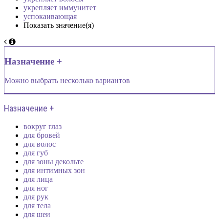
укрепляет иммунитет
успокаивающая
Показать значение(я)
Назначение +
Можно выбрать несколько вариантов
Назначение +
вокруг глаз
для бровей
для волос
для губ
для зоны декольте
для интимных зон
для лица
для ног
для рук
для тела
для шеи