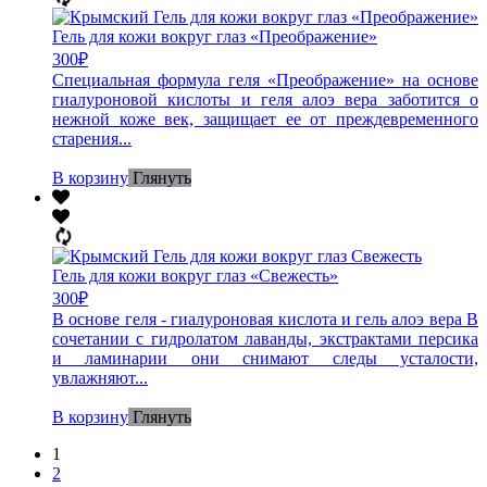
Гель для кожи вокруг глаз «Преображение»
300
₽
Специальная формула геля «Преображение» на основе
гиалуроновой кислоты и геля алоэ вера заботится о
нежной коже век, защищает ее от преждевременного
старения...
В корзину
Глянуть
Гель для кожи вокруг глаз «Свежесть»
300
₽
В основе геля - гиалуроновая кислота и гель алоэ вера В
сочетании с гидролатом лаванды, экстрактами персика
и ламинарии они снимают следы усталости,
увлажняют...
В корзину
Глянуть
1
2