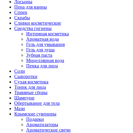
Лосьоны
Пена для ванны
Спреи
Скрабы
Сливки косметические
Средства гигиены
Интимная косметика
Ароматная вода
Гель для умывания
Гель для душа
Зубная паста
Мицеллярная вода
Пенка для лица
Соли
Сыворотки
Сухая косметика
Тоник для лица
Травяные сборы
Шампуни
Обертывание для тела
Мази
Крымские сувениры
Подарки
Ароматизаторы
Ароматические свечи