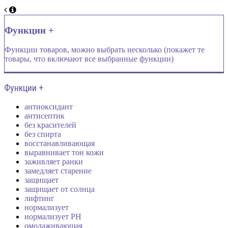
Функции +
Функции товаров, можно выбрать несколько (покажет те
товары, что включают все выбранные функции)
Функции +
антиоксидант
антисептик
без красителей
без спирта
восстанавливающая
выравнивает тон кожи
заживляет ранки
замедляет старение
защищает
защищает от солнца
лифтинг
нормализует
нормализует PH
омолаживающая