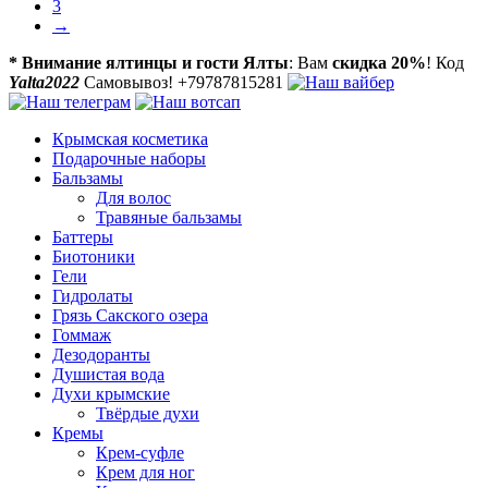
3
→
* Внимание ялтинцы и гости Ялты
: Вам
скидка 20%
! Код
Yalta2022
Самовывоз! +79787815281
Крымская косметика
Подарочные наборы
Бальзамы
Для волос
Травяные бальзамы
Баттеры
Биотоники
Гели
Гидролаты
Грязь Сакского озера
Гоммаж
Дезодоранты
Душистая вода
Духи крымские
Твёрдые духи
Кремы
Крем-суфле
Крем для ног