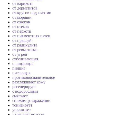
от варикоза
от дерматитов
от кругов под глазами
от морщин
от ожогов
от отеков
от перхоти
от пигментных пятен
от прыщей
от радикулита
от ревматизма
от угрей
отбеливающая
очищающая
пилинг
питающая
противовоспалительное
разглаживает кожу
регенерирует
с водорослями
смягчает
снимает раздражение
тонизирует
увлажняет
укрепляет волосы