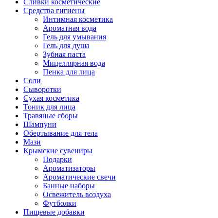
Сливки косметические
Средства гигиены
Интимная косметика
Ароматная вода
Гель для умывания
Гель для душа
Зубная паста
Мицеллярная вода
Пенка для лица
Соли
Сыворотки
Сухая косметика
Тоник для лица
Травяные сборы
Шампуни
Обертывание для тела
Мази
Крымские сувениры
Подарки
Ароматизаторы
Ароматические свечи
Банные наборы
Освежитель воздуха
Футболки
Пищевые добавки