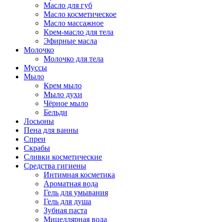
Масло для губ
Масло косметическое
Масло массажное
Крем-масло для тела
Эфирные масла
Молочко
Молочко для тела
Муссы
Мыло
Крем мыло
Мыло духи
Чёрное мыло
Бельди
Лосьоны
Пена для ванны
Спреи
Скрабы
Сливки косметические
Средства гигиены
Интимная косметика
Ароматная вода
Гель для умывания
Гель для душа
Зубная паста
Мицеллярная вода