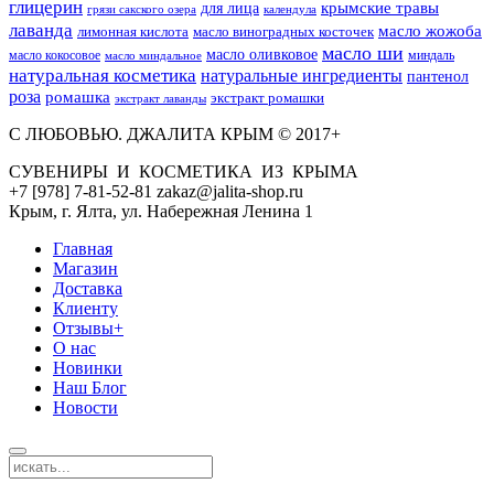
глицерин
для лица
крымские травы
грязи сакского озера
календула
лаванда
масло жожоба
лимонная кислота
масло виноградных косточек
масло ши
масло оливковое
масло кокосовое
миндаль
масло миндальное
натуральная косметика
натуральные ингредиенты
пантенол
роза
ромашка
экстракт ромашки
экстракт лаванды
С ЛЮБОВЬЮ. ДЖАЛИТА КРЫМ © 2017+
СУВЕНИРЫ И КОСМЕТИКА ИЗ КРЫМА
+7 [978] 7-81-52-81 zakaz@jalita-shop.ru
Крым, г. Ялта, ул. Набережная Ленина 1
Главная
Магазин
Доставка
Клиенту
Отзывы+
О нас
Новинки
Наш Блог
Новости