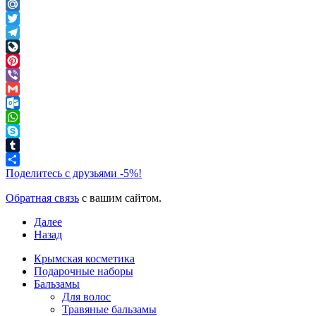
Odnoklassniki
Mail.Ru
Twitter
Telegram
LiveJournal
Pinterest
Viber
Gmail
Outlook.com
WhatsApp
Skype
Tumblr
Поделитесь с друзьями -5%!
Обратная связь
с вашим сайтом.
Далее
Назад
Крымская косметика
Подарочные наборы
Бальзамы
Для волос
Травяные бальзамы