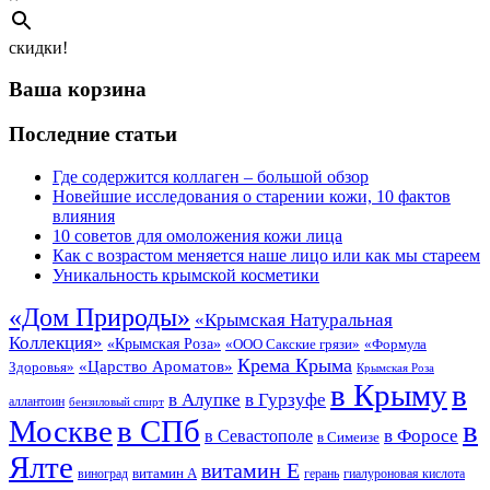
скидки!
Ваша корзина
Последние статьи
Где содержится коллаген – большой обзор
Новейшие исследования о старении кожи, 10 фактов
влияния
10 советов для омоложения кожи лица
Как с возрастом меняется наше лицо или как мы стареем
Уникальность крымской косметики
«Дом Природы»
«Крымская Натуральная
Коллекция»
«Крымская Роза»
«Формула
«ООО Сакские грязи»
Крема Крыма
«Царство Ароматов»
Здоровья»
Крымская Роза
в Крыму
в
в Гурзуфе
в Алупке
аллантоин
бензиловый спирт
Москве
в СПб
в
в Форосе
в Севастополе
в Симеизе
Ялте
витамин Е
витамин А
виноград
герань
гиалуроновая кислота