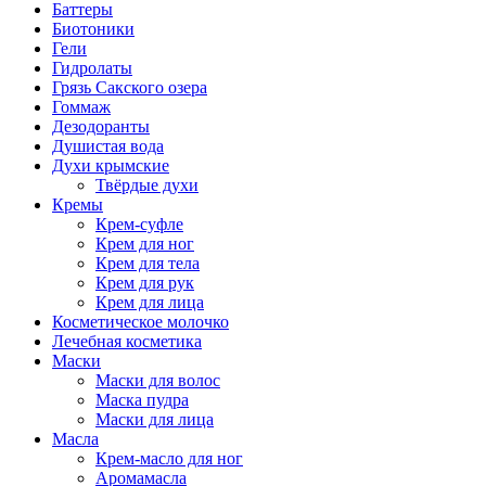
Баттеры
Биотоники
Гели
Гидролаты
Грязь Сакского озера
Гоммаж
Дезодоранты
Душистая вода
Духи крымские
Твёрдые духи
Кремы
Крем-суфле
Крем для ног
Крем для тела
Крем для рук
Крем для лица
Косметическое молочко
Лечебная косметика
Маски
Маски для волос
Маска пудра
Маски для лица
Масла
Крем-масло для ног
Аромамасла