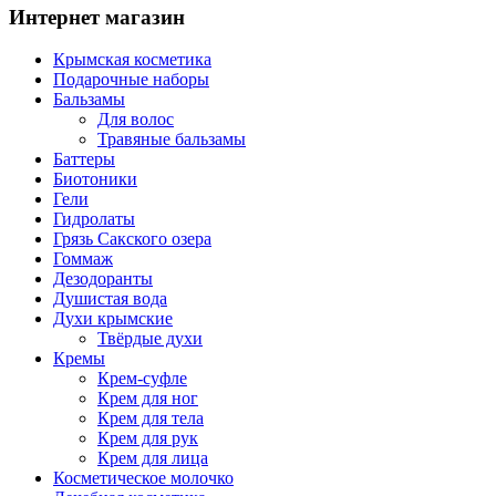
Интернет магазин
Крымская косметика
Подарочные наборы
Бальзамы
Для волос
Травяные бальзамы
Баттеры
Биотоники
Гели
Гидролаты
Грязь Сакского озера
Гоммаж
Дезодоранты
Душистая вода
Духи крымские
Твёрдые духи
Кремы
Крем-суфле
Крем для ног
Крем для тела
Крем для рук
Крем для лица
Косметическое молочко