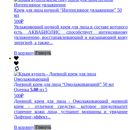
Крем для лица ночной “Интенсивное увлажнение” 50
мл
500
₽
Увлажняющий ночной крем для лица в составе которого
есть АКВАБИОЛИС способствует интенсивному
увлажнению, восстанавливающий и насыщающий кожу
энергией, а также...
В корзину
Глянуть
Дневной крем для лица “Омолаживающий” 50 мл
Оценка
5.00
из 5
500
₽
Дневной крем для лица - Омолаживающий дневной
крем – отличное средство, которое предотвратит
старение кожи лица, устранит морщины и увядание
Лифтинг-эффект...
В корзину
Глянуть