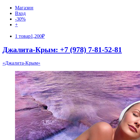
Магазин
Вход
-30%
+
1 товар
1,200₽
Джалита-Крым: +7 (978) 7-81-52-81
«Джалита-Крым»