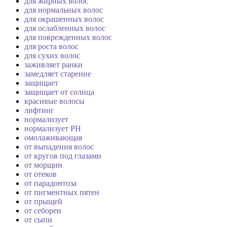
для жирных волос
для нормальных волос
для окрашенных волос
для ослабленных волос
для поврежденных волос
для роста волос
для сухих волос
заживляет ранки
замедляет старение
защищает
защищает от солнца
красивые волосы
лифтинг
нормализует
нормализует PH
омолаживающая
от выпадения волос
от кругов под глазами
от морщин
от отеков
от парадонтоза
от пигментных пятен
от прыщей
от себореи
от сыпи