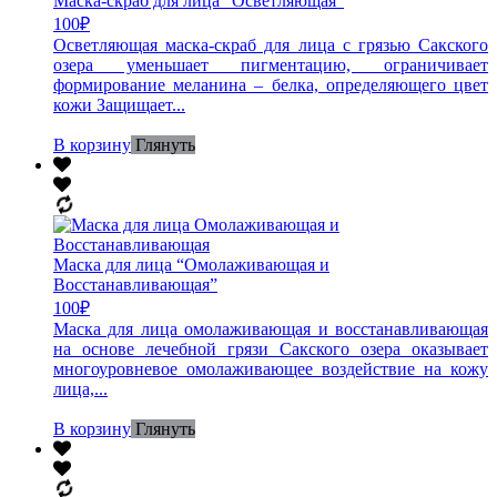
Маска-скраб для лица “Осветляющая”
100
₽
Осветляющая маска-скраб для лица с грязью Сакского
озера уменьшает пигментацию, ограничивает
формирование меланина – белка, определяющего цвет
кожи Защищает...
В корзину
Глянуть
Маска для лица “Омолаживающая и
Восстанавливающая”
100
₽
Маска для лица омолаживающая и восстанавливающая
на основе лечебной грязи Сакского озера оказывает
многоуровневое омолаживающее воздействие на кожу
лица,...
В корзину
Глянуть