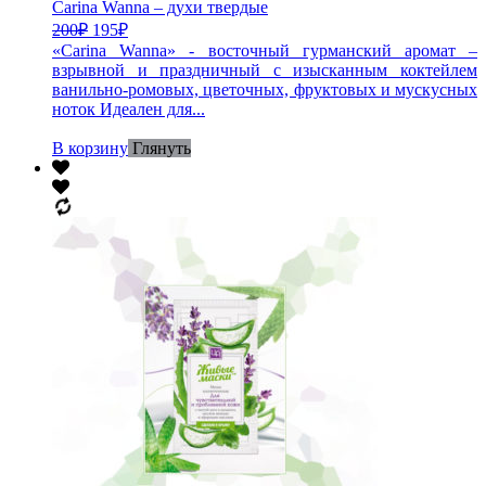
Carina Wanna – духи твердые
200
₽
195
₽
«Carina Wanna» - восточный гурманский аромат –
взрывной и праздничный с изысканным коктейлем
ванильно-ромовых, цветочных, фруктовых и мускусных
ноток Идеален для...
В корзину
Глянуть