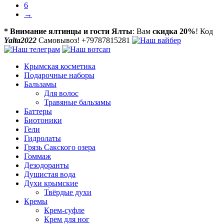
6
→
* Внимание ялтинцы и гости Ялты
: Вам
скидка 20%
! Код
Yalta2022
Самовывоз! +79787815281
Крымская косметика
Подарочные наборы
Бальзамы
Для волос
Травяные бальзамы
Баттеры
Биотоники
Гели
Гидролаты
Грязь Сакского озера
Гоммаж
Дезодоранты
Душистая вода
Духи крымские
Твёрдые духи
Кремы
Крем-суфле
Крем для ног