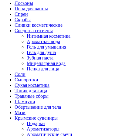
Лосьоны
Пена для ванны
Спреи
Скрабы
Сливки косметические
Средства гигиены
Интимная косметика
Ароматная вода
Гель для умывания
Гель для душа
Зубная паста
Мицеллярная вода
Пенка для лица
Соли
Сыворотки
Сухая косметика
Тоник для лица
Травяные сборы
Шампуни
Обертывание для тела
Мази
Крымские сувениры
Подарки
Ароматизаторы
Ароматические свечи