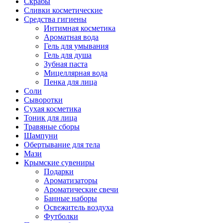
Скрабы
Сливки косметические
Средства гигиены
Интимная косметика
Ароматная вода
Гель для умывания
Гель для душа
Зубная паста
Мицеллярная вода
Пенка для лица
Соли
Сыворотки
Сухая косметика
Тоник для лица
Травяные сборы
Шампуни
Обертывание для тела
Мази
Крымские сувениры
Подарки
Ароматизаторы
Ароматические свечи
Банные наборы
Освежитель воздуха
Футболки