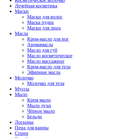
Косметическое молочко
Лечебная косметика
Маски
Маски для волос
Маска пудра
Маски для лица
Масла
Крем-масло для ног
Аромамасла
Масло для губ
Масло косметическое
Масло массажное
Крем-масло для тела
Эфирные масла
Молочко
Молочко для тела
Муссы
Мыло
Крем мыло
Мыло духи
Чёрное мыло
Бельди
Лосьоны
Пена для ванны
Спреи