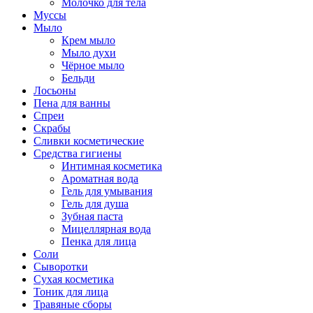
Молочко для тела
Муссы
Мыло
Крем мыло
Мыло духи
Чёрное мыло
Бельди
Лосьоны
Пена для ванны
Спреи
Скрабы
Сливки косметические
Средства гигиены
Интимная косметика
Ароматная вода
Гель для умывания
Гель для душа
Зубная паста
Мицеллярная вода
Пенка для лица
Соли
Сыворотки
Сухая косметика
Тоник для лица
Травяные сборы