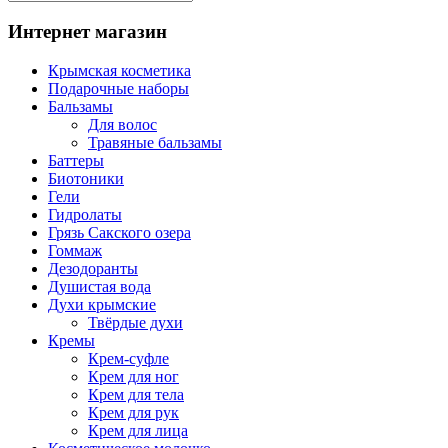
Интернет магазин
Крымская косметика
Подарочные наборы
Бальзамы
Для волос
Травяные бальзамы
Баттеры
Биотоники
Гели
Гидролаты
Грязь Сакского озера
Гоммаж
Дезодоранты
Душистая вода
Духи крымские
Твёрдые духи
Кремы
Крем-суфле
Крем для ног
Крем для тела
Крем для рук
Крем для лица