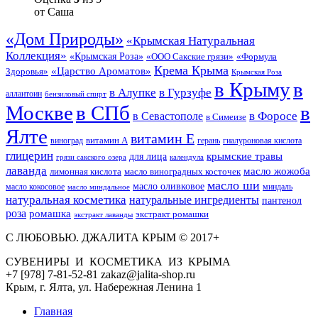
от Саша
«Дом Природы»
«Крымская Натуральная
Коллекция»
«Крымская Роза»
«Формула
«ООО Сакские грязи»
Крема Крыма
«Царство Ароматов»
Здоровья»
Крымская Роза
в Крыму
в
в Гурзуфе
в Алупке
аллантоин
бензиловый спирт
Москве
в СПб
в
в Форосе
в Севастополе
в Симеизе
Ялте
витамин Е
витамин А
виноград
герань
гиалуроновая кислота
глицерин
для лица
крымские травы
грязи сакского озера
календула
лаванда
масло жожоба
лимонная кислота
масло виноградных косточек
масло ши
масло оливковое
масло кокосовое
миндаль
масло миндальное
натуральная косметика
натуральные ингредиенты
пантенол
роза
ромашка
экстракт ромашки
экстракт лаванды
С ЛЮБОВЬЮ. ДЖАЛИТА КРЫМ © 2017+
СУВЕНИРЫ И КОСМЕТИКА ИЗ КРЫМА
+7 [978] 7-81-52-81 zakaz@jalita-shop.ru
Крым, г. Ялта, ул. Набережная Ленина 1
Главная