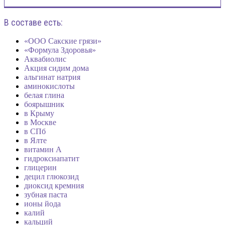
В составе есть:
«ООО Сакские грязи»
«Формула Здоровья»
Аквабиолис
Акция сидим дома
альгинат натрия
аминокислоты
белая глина
боярышник
в Крыму
в Москве
в СПб
в Ялте
витамин А
гидроксиапатит
глицерин
децил глюкозид
диоксид кремния
зубная паста
ионы йода
калий
кальций