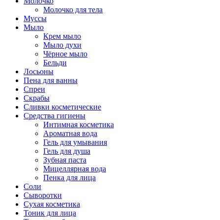
Молочко
Молочко для тела
Муссы
Мыло
Крем мыло
Мыло духи
Чёрное мыло
Бельди
Лосьоны
Пена для ванны
Спреи
Скрабы
Сливки косметические
Средства гигиены
Интимная косметика
Ароматная вода
Гель для умывания
Гель для душа
Зубная паста
Мицеллярная вода
Пенка для лица
Соли
Сыворотки
Сухая косметика
Тоник для лица