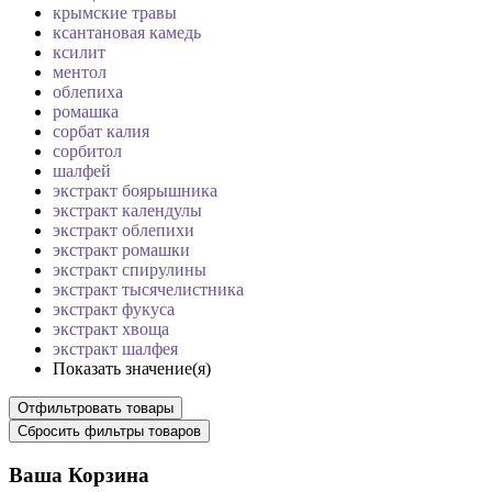
крымские травы
ксантановая камедь
ксилит
ментол
облепиха
ромашка
сорбат калия
сорбитол
шалфей
экстракт боярышника
экстракт календулы
экстракт облепихи
экстракт ромашки
экстракт спирулины
экстракт тысячелистника
экстракт фукуса
экстракт хвоща
экстракт шалфея
Показать значение(я)
Ваша Корзина