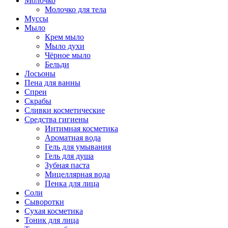
Молочко
Молочко для тела
Муссы
Мыло
Крем мыло
Мыло духи
Чёрное мыло
Бельди
Лосьоны
Пена для ванны
Спреи
Скрабы
Сливки косметические
Средства гигиены
Интимная косметика
Ароматная вода
Гель для умывания
Гель для душа
Зубная паста
Мицеллярная вода
Пенка для лица
Соли
Сыворотки
Сухая косметика
Тоник для лица