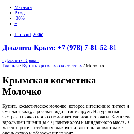
Магазин
Вход
-30%
+
1 товар
1,200₽
Джалита-Крым: +7 (978) 7-81-52-81
«Джалита-Крым»
Главная
/
Купить крымскую косметику
/ Молочко
Крымская косметика
Молочко
Купить косметическое молочко, которое интенсивно питает и
смягчает кожу, а розовая вода – тонизирует. Натуральные
экстракты какао и алоэ помогают удержанию влаги. Комплекс
зародышей пшеницы с Д-пантенолом и миндального масла, +
масел карите – глубоко увлажняет и восстанавливает даже
очень сухую и обезвоженную кожу.