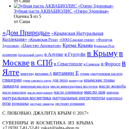
от Саша
Зубная паста АКВАБИОЛИС «Озеро Здоровья»
Оценка
5
из 5
от Саша
«Дом Природы»
«Крымская Натуральная
Коллекция»
«Крымская Роза»
«Формула
«ООО Сакские грязи»
Крема Крыма
«Царство Ароматов»
Здоровья»
Крымская Роза
в Крыму
в
в Гурзуфе
в Алупке
аллантоин
бензиловый спирт
Москве
в СПб
в
в Форосе
в Севастополе
в Симеизе
Ялте
витамин Е
витамин А
виноград
герань
гиалуроновая кислота
глицерин
для лица
крымские травы
грязи сакского озера
календула
лаванда
масло жожоба
лимонная кислота
масло виноградных косточек
масло ши
масло оливковое
масло кокосовое
миндаль
масло миндальное
натуральная косметика
натуральные ингредиенты
пантенол
роза
ромашка
экстракт ромашки
экстракт лаванды
С ЛЮБОВЬЮ. ДЖАЛИТА КРЫМ © 2017+
СУВЕНИРЫ И КОСМЕТИКА ИЗ КРЫМА
+7 [978] 7-81-52-81 zakaz@jalita-shop.ru