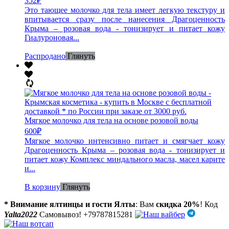
352
₽
Это тающее молочко для тела имеет легкую текстуру и
впитывается сразу после нанесения Драгоценность
Крыма – розовая вода - тонизирует и питает кожу
Гиалуроновая...
Распродано
Глянуть
Мягкое молочко для тела на основе розовой воды
600
₽
Мягкое молочко интенсивно питает и смягчает кожу
Драгоценность Крыма – розовая вода - тонизирует и
питает кожу Комплекс миндального масла, масел карите
и...
В корзину
Глянуть
* Внимание ялтинцы и гости Ялты
: Вам
скидка 20%
! Код
Yalta2022
Самовывоз! +79787815281