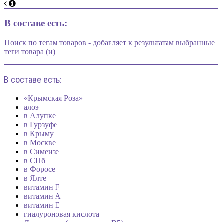
В составе есть:
Поиск по тегам товаров - добавляет к результатам выбранные
теги товара (и)
В составе есть:
«Крымская Роза»
алоэ
в Алупке
в Гурзуфе
в Крыму
в Москве
в Симеизе
в СПб
в Форосе
в Ялте
витамин F
витамин А
витамин Е
гиалуроновая кислота