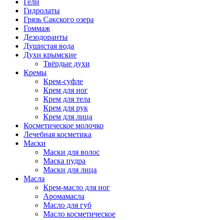
Гели
Гидролаты
Грязь Сакского озера
Гоммаж
Дезодоранты
Душистая вода
Духи крымские
Твёрдые духи
Кремы
Крем-суфле
Крем для ног
Крем для тела
Крем для рук
Крем для лица
Косметическое молочко
Лечебная косметика
Маски
Маски для волос
Маска пудра
Маски для лица
Масла
Крем-масло для ног
Аромамасла
Масло для губ
Масло косметическое