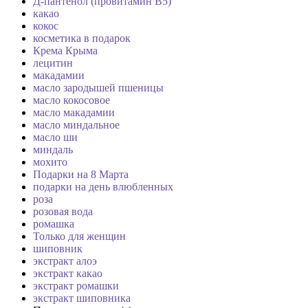
Д-пантенол (провитамин B5)
какао
кокос
косметика в подарок
Крема Крыма
лецитин
макадамии
масло зародышей пшеницы
масло кокосовое
масло макадамии
масло миндальное
масло ши
миндаль
мохито
Подарки на 8 Марта
подарки на день влюбленных
роза
розовая вода
ромашка
Только для женщин
шиповник
экстракт алоэ
экстракт какао
экстракт ромашки
экстракт шиповника