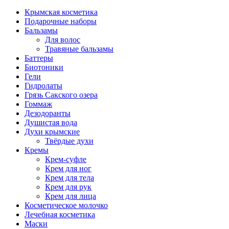
Крымская косметика
Подарочные наборы
Бальзамы
Для волос
Травяные бальзамы
Баттеры
Биотоники
Гели
Гидролаты
Грязь Сакского озера
Гоммаж
Дезодоранты
Душистая вода
Духи крымские
Твёрдые духи
Кремы
Крем-суфле
Крем для ног
Крем для тела
Крем для рук
Крем для лица
Косметическое молочко
Лечебная косметика
Маски