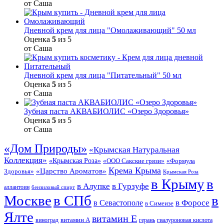
от Саша
Дневной крем для лица "Омолаживающий" 50 мл
Оценка
5
из 5
от Саша
Дневной крем для лица "Питательный" 50 мл
Оценка
5
из 5
от Саша
Зубная паста АКВАБИОЛИС «Озеро Здоровья»
Оценка
5
из 5
от Саша
«Дом Природы»
«Крымская Натуральная
Коллекция»
«Крымская Роза»
«Формула
«ООО Сакские грязи»
Крема Крыма
«Царство Ароматов»
Здоровья»
Крымская Роза
в Крыму
в
в Гурзуфе
в Алупке
аллантоин
бензиловый спирт
Москве
в СПб
в
в Форосе
в Севастополе
в Симеизе
Ялте
витамин Е
витамин А
виноград
герань
гиалуроновая кислота