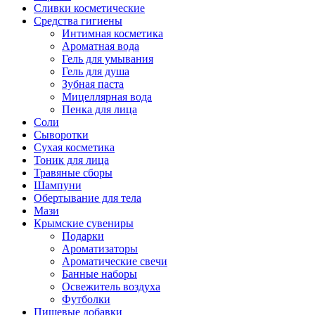
Сливки косметические
Средства гигиены
Интимная косметика
Ароматная вода
Гель для умывания
Гель для душа
Зубная паста
Мицеллярная вода
Пенка для лица
Соли
Сыворотки
Сухая косметика
Тоник для лица
Травяные сборы
Шампуни
Обертывание для тела
Мази
Крымские сувениры
Подарки
Ароматизаторы
Ароматические свечи
Банные наборы
Освежитель воздуха
Футболки
Пищевые добавки