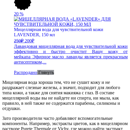
20
%
Мицеллярная вода для чувствительной кожи
LAVENDER, 150 мл
250
₽
200
₽
Лавандовая мицеллярная вода для чувствительной кожи
эффективно и быстро очистит Вашу кожу от
мейкапа Эфирное масло лаванды является прекрасным
антисептиком,...
Распродано
Глянуть
Мицелярная вода хороша тем, что не сушит кожу и не
раздражает слезные железы, а значит, подходит для любого
типа кожи, а также для снятия макияжа с глаз. В составе
мицеллярной воды вы не найдете ни спирта, ни мыла, как
правило, в ней также не содержатся парабены, силиконы и
отдушки.
Зато производители часто добавляют вспомогательные
компоненты. Например, экстракты цветов, как в мицеллярном
растворе Purete Thermale от Vichy, где можно найти экстракт