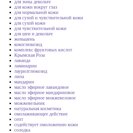
для зоны декольте
для кожи вокруг глаз
для нормальной кожи
для сухой и чувствительной кожи
для сухой кожи
для чувствительной кожи
для шеи и декольте
женьшень
кокоглюкозид
комплекс фруктовых кислот
Крымская Роза
лаванда
ламинарии
лаурилглюкозид
липа
мандарин
масло эфирное лавандовое
масло эфирное мандариновое
масло эфирное можжевеловое
можжевельник
натуральная косметика
омолаживающее действие
септ
содействует омоложению кожи
солодка