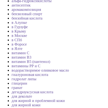
альфа-гидроксикислоты
антисептик
аромакомпозиция
бензиловый спирт
бензойная кислота
в Алупке
в Гурзуфе
в Крыму
в Москве
в СПб
в Форосе
в Ялте
витамин C
витамин В3
витамин В5 (пантенол)
витамины РР и С
водорастворимое оливковое масло
гиалуроновая кислота
гидролат липы
глицерин
гранат
дегидроуксусная кислота
для декольте
для жирной и проблемной кожи
для жирной кожи