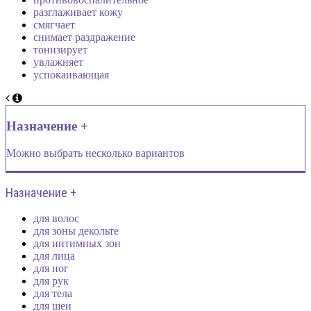
разглаживает кожу
смягчает
снимает раздражение
тонизирует
увлажняет
успокаивающая
Назначение +
Можно выбрать несколько вариантов
Назначение +
для волос
для зоны декольте
для интимных зон
для лица
для ног
для рук
для тела
для шеи