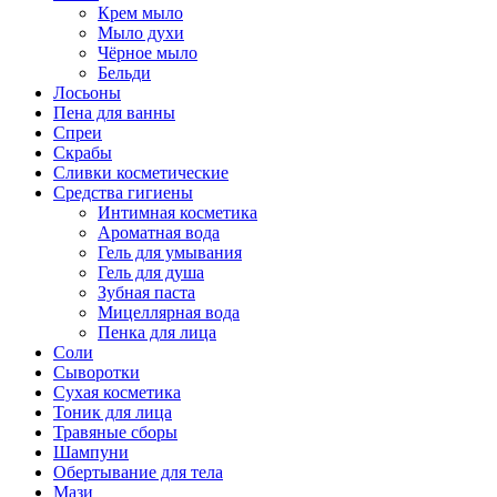
Крем мыло
Мыло духи
Чёрное мыло
Бельди
Лосьоны
Пена для ванны
Спреи
Скрабы
Сливки косметические
Средства гигиены
Интимная косметика
Ароматная вода
Гель для умывания
Гель для душа
Зубная паста
Мицеллярная вода
Пенка для лица
Соли
Сыворотки
Сухая косметика
Тоник для лица
Травяные сборы
Шампуни
Обертывание для тела
Мази