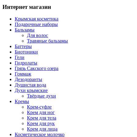
Интернет магазин
Крымская косметика
Подарочные наборы
Бальзамы
Для волос
Травяные бальзамы
Баттеры
Биотоники
Гели
Гидролаты
Грязь Сакского озера
Гоммаж
Дезодоранты
Душистая вода
Духи крымские
Твёрдые духи
Кремы
Крем-суфле
Крем для ног
Крем для тела
Крем для рук
Крем для лица
Косметическое молочко