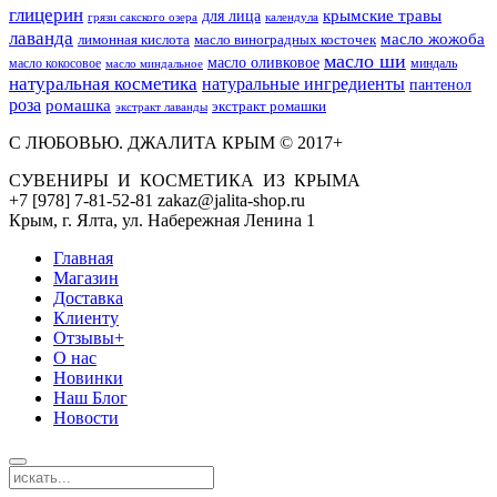
глицерин
для лица
крымские травы
грязи сакского озера
календула
лаванда
масло жожоба
лимонная кислота
масло виноградных косточек
масло ши
масло оливковое
масло кокосовое
миндаль
масло миндальное
натуральная косметика
натуральные ингредиенты
пантенол
роза
ромашка
экстракт ромашки
экстракт лаванды
С ЛЮБОВЬЮ. ДЖАЛИТА КРЫМ © 2017+
СУВЕНИРЫ И КОСМЕТИКА ИЗ КРЫМА
+7 [978] 7-81-52-81 zakaz@jalita-shop.ru
Крым, г. Ялта, ул. Набережная Ленина 1
Главная
Магазин
Доставка
Клиенту
Отзывы+
О нас
Новинки
Наш Блог
Новости