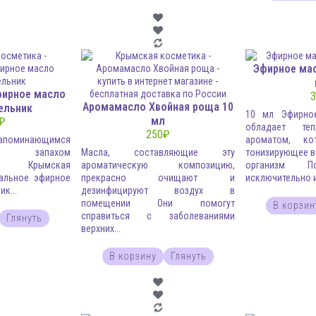
Эфирное мас
фирное масло
3
Аромамасло Хвойная роща 10
ельник
10 мл Эфирно
мл
₽
обладает те
250
₽
запоминающимся
ароматом, ко
 запахом
Масла, составляющие эту
тонизирующее в
ка Крымская
ароматическую композицию,
организм П
ральное эфирное
прекрасно очищают и
исключительно из
к...
дезинфицируют воздух в
помещении Они помогут
В корзин
справиться с заболеваниями
Глянуть
верхних...
В корзину
Глянуть