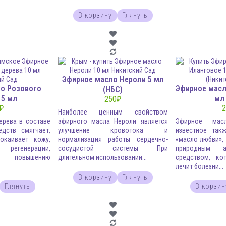
В корзину
Глянуть
Эфирное масло Нероли 5 мл
о Розового
Эфирное масл
(НБС)
 5 мл
мл
250
₽
₽
2
Наиболее ценным свойством
ерева в составе
эфирного масла Нероли является
Эфирное масл
едств смягчает,
улучшение кровотока и
известное так
покаивает кожу,
нормализация работы сердечно-
«масло любви»,
 регенерации,
сосудистой системы При
природным а
 повышению
длительном использовании...
средством, ко
лечит болезни...
В корзину
Глянуть
Глянуть
В корзин