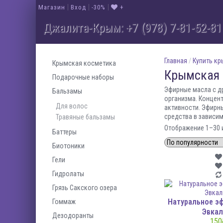
Магазин
Вход
-30%
+
Джалита-Крым: +7 (978) 7-81-52-81
Главная
/
Купить к
Крымская косметика
Крымская 
Подарочные наборы
Эфирные масла с д
Бальзамы
организма. Концент
Для волос
активности. Эфирн
средства в зависим
Травяные бальзамы
Отображение 1–30 
Баттеры
Биотоники
Гели
Гидролаты
Грязь Сакского озера
Натуральное э
Гоммаж
Эвкал
Дезодоранты
150