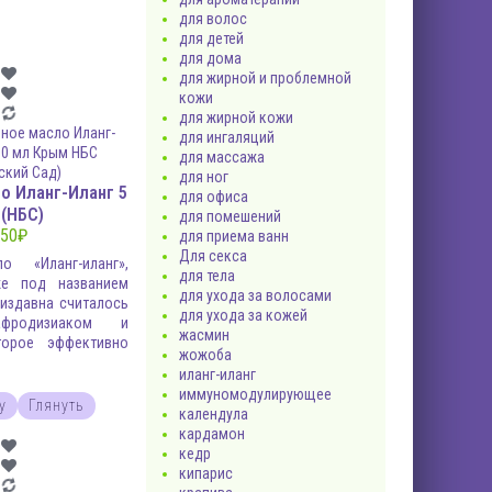
для волос
для детей
для дома
для жирной и проблемной
кожи
для жирной кожи
для ингаляций
для массажа
для ног
о Иланг-Иланг 5
для офиса
 (НБС)
для помешений
50
₽
для приема ванн
Для секса
о «Иланг-иланг»,
для тела
же под названием
для ухода за волосами
 издавна считалось
для ухода за кожей
фродизиаком и
жасмин
торое эффективно
жожоба
иланг-иланг
иммуномодулирующее
у
Глянуть
календула
кардамон
кедр
кипарис