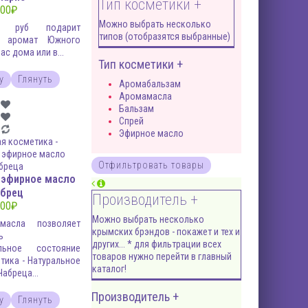
Тип косметики +
00
₽
Можно выбрать несколько
руб подарит
типов (отобразятся выбранные)
ый аромат Южного
ас дома или в...
Тип косметики +
у
Глянуть
Аромабальзам
Аромамасла
Бальзам
Спрей
Эфирное масло
 эфирное масло
брец
Производитель +
00
₽
Можно выбрать несколько
масла позволяет
крымских брэндов - покажет и тех и
ь
других... * для фильтрации всех
альное состояние
товаров нужно перейти в главный
тика - Натуральное
каталог!
абреца...
Производитель +
у
Глянуть