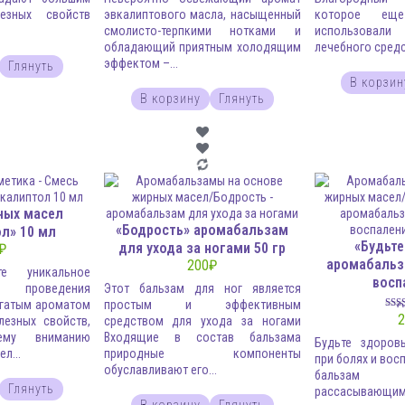
езных свойств
эвкалиптового масла, насыщенный
которое ещ
смолисто-терпкими нотками и
использова
обладающий приятным холодящим
лечебного средс
эффектом –...
Глянуть
В корзин
В корзину
Глянуть
ных масел
«Бодрость» аромабальзам
л» 10 мл
«Будьт
для ухода за ногами 50 гр
₽
аромабальз
200
₽
 уникальное
восп
 проведения
Этот бальзам для ног является
огатым ароматом
простым и эффективным
О
2
езных свойств,
средством для ухода за ногами
ему вниманию
Входящие в состав бальзама
Будьте здоров
л...
природные компоненты
при болях и вос
обуславливают его...
бальзам
Глянуть
рассасывающим