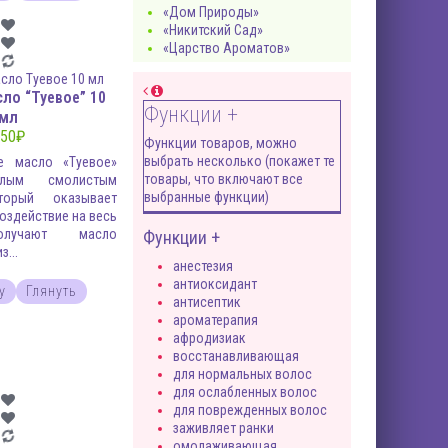
«Дом Природы»
«Никитский Сад»
«Царство Ароматов»
ло “Туевое” 10
Функции +
мл
50
₽
Функции товаров, можно
выбрать несколько (покажет те
е масло «Туевое»
товары, что включают все
плым смолистым
выбранные функции)
торый оказывает
оздействие на весь
олучают масло
Функции +
...
анестезия
антиоксидант
у
Глянуть
антисептик
ароматерапия
афродизиак
восстанавливающая
для нормальных волос
для ослабленных волос
для поврежденных волос
заживляет ранки
омолаживающая