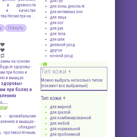
для губ
е в древности
для зоны декольте
ли в качестве
для интимных зон
тва Несмотря на...
для лица
для ног
у
Глянуть
для рук
для тела
для шеи
дневной уход
другое
ночной уход
Тип кожи +
Можно выбрать несколько типов
е здоровы»
(покажет все выбранные)
ам при болях и
алениях
Тип кожи +
ценка
для жирной
5.00
00
₽
из 5
для зрелой
ы - аромабальзам
для комбинированной
палениях в мышцах -
для любой
 обладает
для нормальной
, противоотёчным,
для проблемной