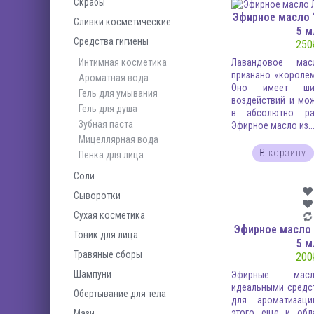
Скрабы
Эфирное масло 
Сливки косметические
5 м
Средства гигиены
250
Интимная косметика
Лавандовое ма
признано «короле
Ароматная вода
Оно имеет шир
Гель для умывания
воздействий и мо
Гель для душа
в абсолютно ра
Зубная паста
Эфирное масло из..
Мицеллярная вода
В корзину
Пенка для лица
Соли
Сыворотки
Сухая косметика
Эфирное масло 
Тоник для лица
5 м
Травяные сборы
200
Шампуни
Эфирные мас
идеальными средс
Обертывание для тела
для ароматизац
этого еще и обл
Мази