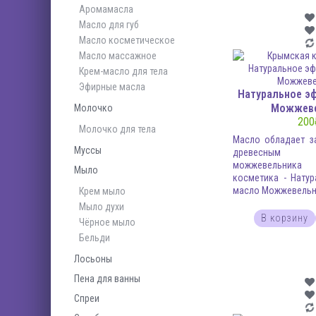
Аромамасла
Масло для губ
Масло косметическое
Масло массажное
Крем-масло для тела
Эфирные масла
Натуральное э
Можжев
Молочко
200
Молочко для тела
Масло обладает 
Муссы
древесным
можжевельни
Мыло
косметика - Нату
масло Можжевельни
Крем мыло
Мыло духи
В корзину
Чёрное мыло
Бельди
Лосьоны
Пена для ванны
Спреи