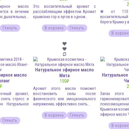
2
фирное масло
Это восхитительный аромат с
яется в лечении
расслабляющим эффектом Аромат
✾ от 110 
х дыхательных...
крымских гор и лугов в одном...
восхитительн
берега Крыма у в
Глянуть
В корзину
Глянуть
В корзин
Натуральное эфирное масло
фирное масло
Натуральное
Мята
иланг
Ча
150
₽
₽
2
Аромат этого масла поможет
очный аромат,
восстановить силы после
Запах этого 
снять стресс и
физического или эмоционального
гармонизироват
он Натуральное
напряжения, эффективно снять...
психоэмоцион
Крымская косме
эфирное масло Ч
В корзину
Глянуть
Глянуть
В корзин