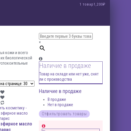
1 товар
1,200₽
×
ья кожи и всего
 их биологической
 успокоительные
Наличие в продаже
Товар на складе или нет уже, снят
ли с производства
Наличие в продаже
В продаже
Нет в продаже
 эфирное масло
парис