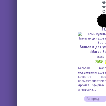
3
Бальзам для ух
«Магия В
Оцен
5.0
205
₽
из 
Бальзам мас
ежедневного ухода
качестве профи
ароматерапевтиче
Аромат эфирных 
апельсина,...
Распродано