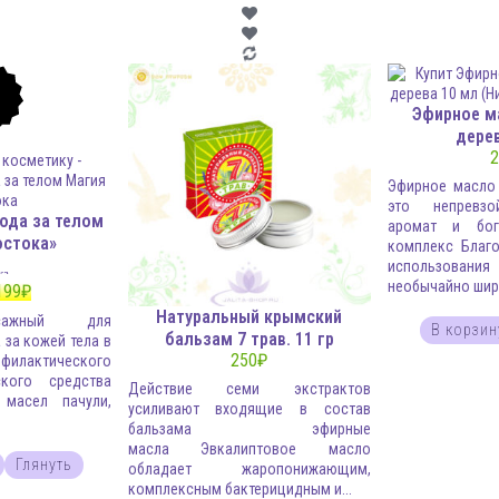
Эфирное м
дере
%
2
Эфирное масло
это непревз
ода за телом
аромат и бог
остока»
комплекс Благ
использова
ка
необычайно широ
0
199
₽
5
Натуральный крымский
сажный для
В корзин
бальзам 7 трав. 11 гр
 за кожей тела в
250
₽
лактического
ского средства
Действие семи экстрактов
масел пачули,
усиливают входящие в состав
бальзама эфирные
масла Эвкалиптовое масло
Глянуть
обладает жаропонижающим,
комплексным бактерицидным и...