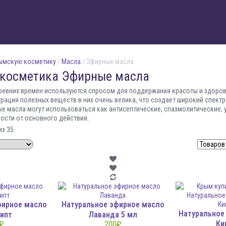
рымскую косметику
/
Масла
/ Эфирные масла
косметика Эфирные масла
ревних времен используются спросом для поддержания красоты и здоров
рация полезных веществ в них очень велика, что создает широкий спектр
ые масла могут использоваться как антисептические, спазмолитические,
ости от основного действия.
из 35
фирное масло
Натуральное эфирное масло
Натуральное
ипт
Лаванда 5 мл
Ки
₽
200
₽