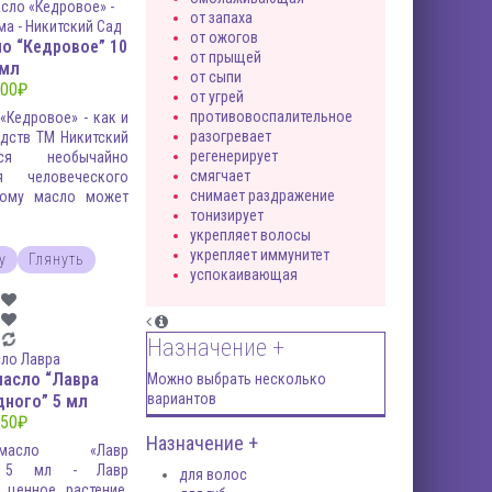
от запаха
от ожогов
о “Кедровое” 10
от прыщей
мл
от сыпи
00
₽
от угрей
противовоспалительное
«Кедровое» - как и
разогревает
едств ТМ Никитский
регенерирует
ся необычайно
смягчает
я человеческого
снимает раздражение
тому масло может
тонизирует
укрепляет волосы
укрепляет иммунитет
у
Глянуть
успокаивающая
Назначение +
масло “Лавра
Можно выбрать несколько
вариантов
дного” 5 мл
50
₽
Назначение +
масло «Лавр
» 5 мл - Лавр
для волос
 ценное растение,