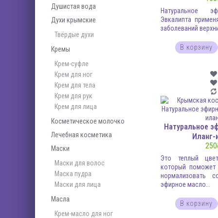
Душистая вода
Натуральное э
Эвкалипта примен
Духи крымские
заболеваний верхни
Твёрдые духи
В корзину
Кремы
Крем-суфле
Крем для ног
Крем для тела
Крем для рук
Крем для лица
Косметическое молочко
Натуральное э
Лечебная косметика
Иланг-
250
Маски
Это теплый цвет
Маски для волос
который поможет 
Маска пудра
нормализовать с
Маски для лица
эфирное масло...
Масла
В корзину
Крем-масло для ног