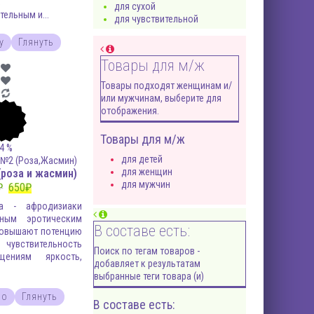
,
для сухой
ельным и...
для чувствительной
у
Глянуть
Товары для м/ж
Товары подходят женщинам и/
или мужчинам, выберите для
отображения.
Товары для м/ж
4
%
для детей
для женщин
(роза и жасмин)
для мужчин
₽
650
₽
а - афродизиаки
ным эротическим
В составе есть:
Повышают потенцию
чувствительность
Поиск по тегам товаров -
щениям яркость,
добавляет к результатам
выбранные теги товара (и)
но
Глянуть
В составе есть: