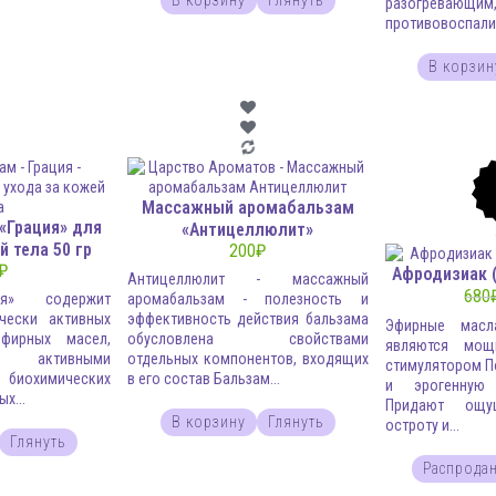
В корзину
Глянуть
разогревающим
противовоспалит
В корзин
Массажный аромабальзам
«Грация» для
«Антицеллюлит»
й тела 50 гр
200
₽
₽
Афродизиак 
Антицеллюлит - массажный
680
ия» содержит
аромабальзам - полезность и
чески активных
эффективность действия бальзама
Эфирные масл
фирных масел,
обусловлена свойствами
являются мощ
 активными
отдельных компонентов, входящих
стимулятором 
биохимических
в его состав Бальзам...
и эрогенную 
х...
Придают ощу
В корзину
Глянуть
остроту и...
Глянуть
Распрода