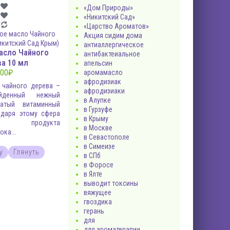
«Дом Природы»
«Никитский Сад»
«Царство Ароматов»
Акция сидим дома
антиаллергическое
асло Чайного
антибактеиальное
ва 10 мл
апельсин
00
₽
аромамасло
афродизиак
 чайного дерева –
афродизиаки
ойденный нежный
в Алупке
атый витаминный
в Гурзуфе
одаря этому сфера
в Крыму
ния продукта
в Москве
ка...
в Севастополе
в Симеизе
у
Глянуть
в СПб
в Форосе
в Ялте
выводит токсины
вяжущее
гвоздика
герань
для
для ароматерапии