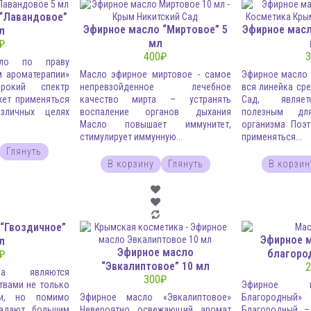
“Лавандовое”
Эфирное масло “Миртовое” 5
Эфирное масл
л
мл
₽
400
₽
3
сло по праву
м ароматерапии»
Масло эфирное миртовое - самое
Эфирное масло 
окий спектр
непревзойденное лечебное
вся линейка ср
жет применяться
качество мирта – устранять
Сад, являет
зличных целях
воспаление органов дыхания
полезным дл
.
Масло повышает иммунитет,
организма Поэ
стимулирует иммунную...
применяться...
Глянуть
В корзину
Глянуть
В корзин
“Гвоздичное”
Эфирное 
л
Эфирное масло
благоро
₽
“Эвкалиптовое” 10 мл
2
ла являются
300
₽
твами не только
Эфирное 
ии, но помимо
Эфирное масло «Эвкалиптовое»
Благородный
адают большим
Невероятно освежающий аромат
Благородный –