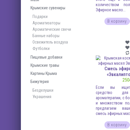
количеством пол
Крымские сувениры
Эфирное масло...
Подарки
В корзину
Ароматизаторы
Ароматические свечи
Банные наборы
Освежитель воздуха
Футболки
Пищевые добавки
Крымские травы
Смесь эфир
Картины Крыма
«Эвкалипто
250
Бижутерия
Если вы ищите
Безделушки
средство для
Украшения
ароматерапии, с б
и множеством пол
предлагаем ваш
смесь эфирных масе
В корзину