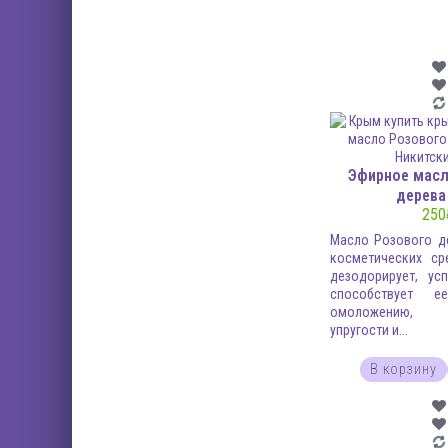
Эфирное масл
дерева
250
Масло Розового д
косметических ср
дезодорирует, ус
способствует ее
омоложению,
упругости и...
В корзину