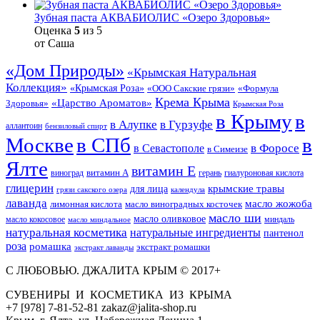
Зубная паста АКВАБИОЛИС «Озеро Здоровья»
Оценка
5
из 5
от Саша
«Дом Природы»
«Крымская Натуральная
Коллекция»
«Крымская Роза»
«Формула
«ООО Сакские грязи»
Крема Крыма
«Царство Ароматов»
Здоровья»
Крымская Роза
в Крыму
в
в Гурзуфе
в Алупке
аллантоин
бензиловый спирт
Москве
в СПб
в
в Форосе
в Севастополе
в Симеизе
Ялте
витамин Е
витамин А
виноград
герань
гиалуроновая кислота
глицерин
для лица
крымские травы
грязи сакского озера
календула
лаванда
масло жожоба
лимонная кислота
масло виноградных косточек
масло ши
масло оливковое
масло кокосовое
миндаль
масло миндальное
натуральная косметика
натуральные ингредиенты
пантенол
роза
ромашка
экстракт ромашки
экстракт лаванды
С ЛЮБОВЬЮ. ДЖАЛИТА КРЫМ © 2017+
СУВЕНИРЫ И КОСМЕТИКА ИЗ КРЫМА
+7 [978] 7-81-52-81 zakaz@jalita-shop.ru