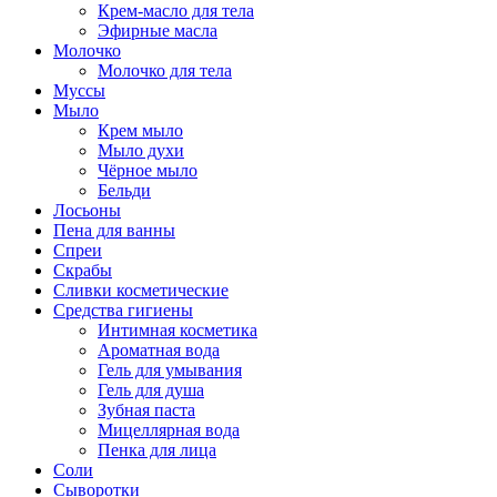
Крем-масло для тела
Эфирные масла
Молочко
Молочко для тела
Муссы
Мыло
Крем мыло
Мыло духи
Чёрное мыло
Бельди
Лосьоны
Пена для ванны
Спреи
Скрабы
Сливки косметические
Средства гигиены
Интимная косметика
Ароматная вода
Гель для умывания
Гель для душа
Зубная паста
Мицеллярная вода
Пенка для лица
Соли
Сыворотки