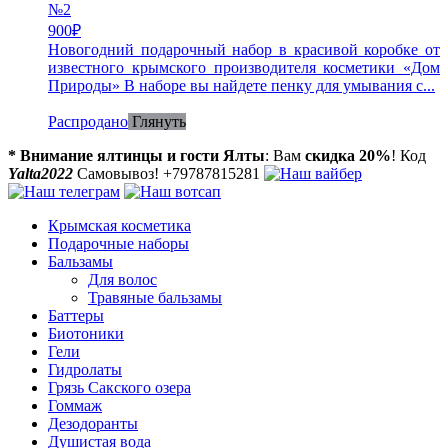
№2
900
₽
Новогодний подарочный набор в красивой коробке от
известного крымского производителя косметики «Дом
Природы» В наборе вы найдете пенку для умывания с...
Распродано
Глянуть
* Внимание ялтинцы и гости Ялты
: Вам
скидка 20%
! Код
Yalta2022
Самовывоз! +79787815281
Крымская косметика
Подарочные наборы
Бальзамы
Для волос
Травяные бальзамы
Баттеры
Биотоники
Гели
Гидролаты
Грязь Сакского озера
Гоммаж
Дезодоранты
Душистая вода