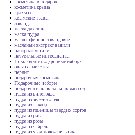
косметика в подарок
косметика крыма
крахмал
крымские травы
лаванда
маска для лица
маска пудра
масло эфирное лавандовое
масляный экстракт ванили
набор косметики
натуральные ингредиенты
Новогодние подарочные наборы
овсянка молотая
перлит
подарочная косметика
Подарочные наборы
подарочные наборы на новый год
пудра из винограда
пудра из зеленого чая
пудра из лаванды
пудра из пшеницы твердых сортов
пудра из риса
пудра из розы
пудра из чабреца
пудра из ягод можжевельника