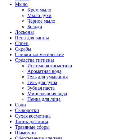
Мыло
Крем мыло
Мыло духи
Чёрное мыло
Бельди
Лосьоны
Пена для ванны
Спреи
Скрабы
Сливки косметические
Средства гигиены
Интимная косметика
Ароматная вода
Гель для умывания
Гель для душа
Зубная паста
Мицеллярная вода
Пенка для лица
Соли
Сыворотки
Сухая косметика
Тоник для лица
Травяные сборы
Шампуни
Обертывание для тела