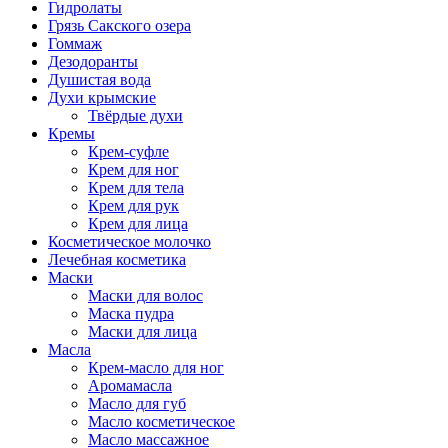
Гидролаты
Грязь Сакского озера
Гоммаж
Дезодоранты
Душистая вода
Духи крымские
Твёрдые духи
Кремы
Крем-суфле
Крем для ног
Крем для тела
Крем для рук
Крем для лица
Косметическое молочко
Лечебная косметика
Маски
Маски для волос
Маска пудра
Маски для лица
Масла
Крем-масло для ног
Аромамасла
Масло для губ
Масло косметическое
Масло массажное