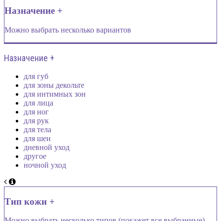
Назначение +
Можно выбрать несколько вариантов
Назначение +
для губ
для зоны декольте
для интимных зон
для лица
для ног
для рук
для тела
для шеи
дневной уход
другое
ночной уход
Тип кожи +
Можно выбрать несколько типов (покажет все выбранные)