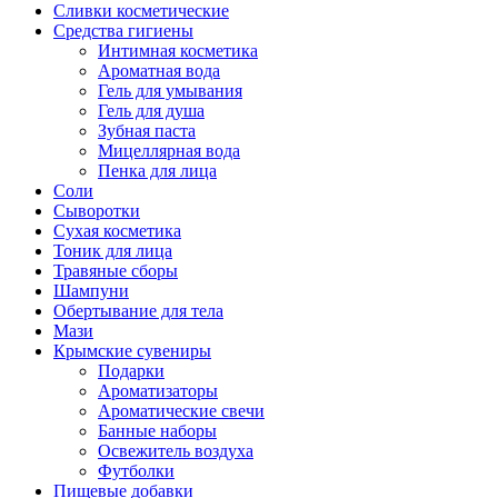
Сливки косметические
Средства гигиены
Интимная косметика
Ароматная вода
Гель для умывания
Гель для душа
Зубная паста
Мицеллярная вода
Пенка для лица
Соли
Сыворотки
Сухая косметика
Тоник для лица
Травяные сборы
Шампуни
Обертывание для тела
Мази
Крымские сувениры
Подарки
Ароматизаторы
Ароматические свечи
Банные наборы
Освежитель воздуха
Футболки
Пищевые добавки