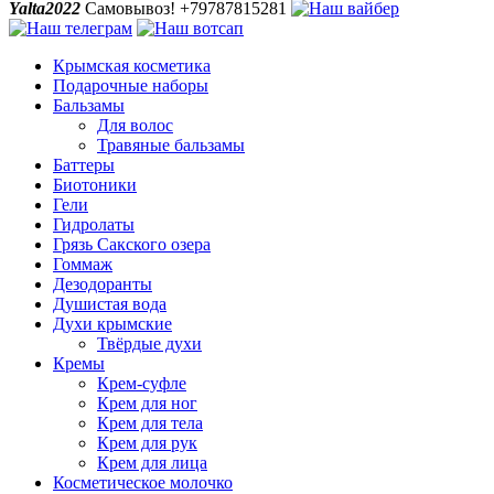
Yalta2022
Самовывоз! +79787815281
Крымская косметика
Подарочные наборы
Бальзамы
Для волос
Травяные бальзамы
Баттеры
Биотоники
Гели
Гидролаты
Грязь Сакского озера
Гоммаж
Дезодоранты
Душистая вода
Духи крымские
Твёрдые духи
Кремы
Крем-суфле
Крем для ног
Крем для тела
Крем для рук
Крем для лица
Косметическое молочко