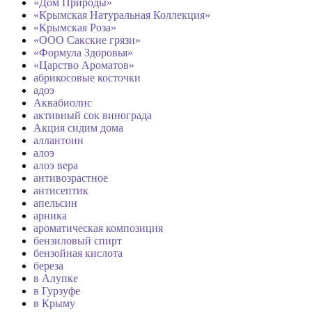
«Дом Природы»
«Крымская Натуральная Коллекция»
«Крымская Роза»
«ООО Сакские грязи»
«Формула Здоровья»
«Царство Ароматов»
абрикосовые косточки
адоэ
Аквабиолис
активный сок винограда
Акция сидим дома
аллантоин
алоэ
алоэ вера
антивозрастное
антисептик
апельсин
арника
ароматическая композиция
бензиловый спирт
бензойная кислота
береза
в Алупке
в Гурзуфе
в Крыму