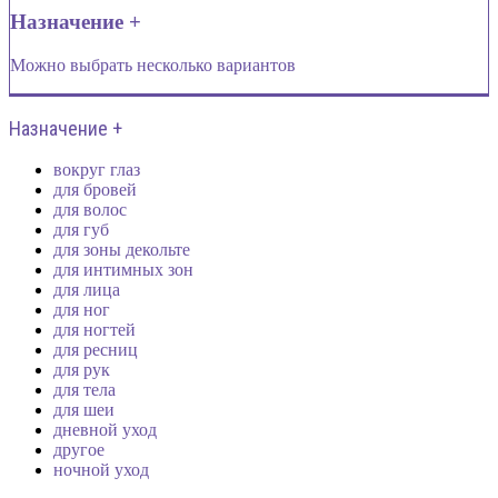
Назначение +
Можно выбрать несколько вариантов
Назначение +
вокруг глаз
для бровей
для волос
для губ
для зоны декольте
для интимных зон
для лица
для ног
для ногтей
для ресниц
для рук
для тела
для шеи
дневной уход
другое
ночной уход