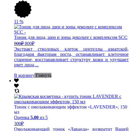
11
%
Тоник для лица, шеи и зоны декольте с комплексом SCC
900
₽
800
₽
Экстракт стволовых клеток центеллы азиатской,
благодаря факторам роста, останавливает клеточное
старение, восстанавливает структуру кожи и улучшает
цвет лица,...
В корзину
Глянуть
Тоник с омолаживающим эффектом «LAVENDER», 150
мл
Оценка
5.00
из 5
300
₽
Омолаживающий тоник «Лаванда» возвратит Вашей