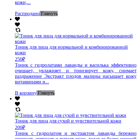
кожи,...
Распродано
Глянуть
Тоник для лица для нормальной и комбинированной
кожи
250
₽
Тоник с гидролатами лаванды и василька эффективно
очищает, увлажняет и тонизирует кожу, снимает
раздражение Экстракт плодов малины насыщает кожу
витаминами и...
В корзину
Глянуть
Тоник для лица для сухой и чувствительной кожи
200
₽
Тоник с гидролатом и экстрактом лаванды бережно
очищает, смягчает и питает кожу, делая ее более нежной