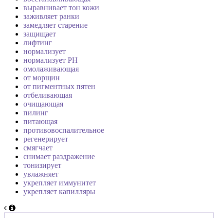
выравнивает тон кожи
заживляет ранки
замедляет старение
защищает
лифтинг
нормализует
нормализует PH
омолаживающая
от морщин
от пигментных пятен
отбеливающая
очищающая
пилинг
питающая
противовоспалительное
регенерирует
смягчает
снимает раздражение
тонизирует
увлажняет
укрепляет иммунитет
укрепляет капилляры