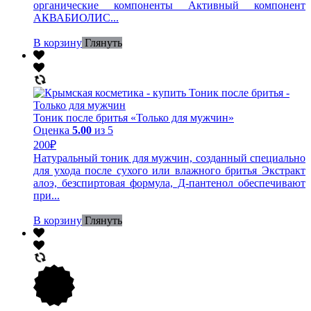
органические компоненты Активный компонент
АКВАБИОЛИС...
В корзину
Глянуть
Тоник после бритья «Только для мужчин»
Оценка
5.00
из 5
200
₽
Натуральный тоник для мужчин, созданный специально
для ухода после сухого или влажного бритья Экстракт
алоэ, безспиртовая формула, Д-пантенол обеспечивают
при...
В корзину
Глянуть