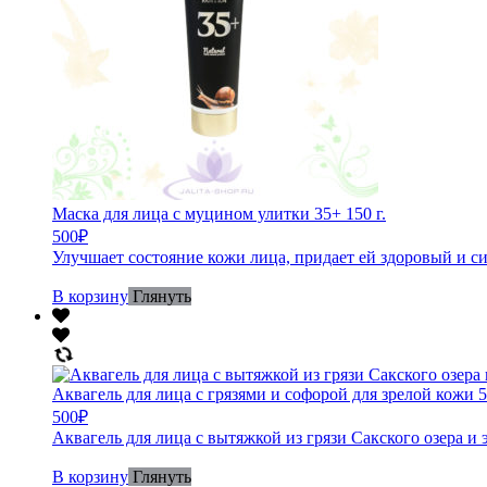
Маска для лица с муцином улитки 35+ 150 г.
500
₽
Улучшает состояние кожи лица, придает ей здоровый и с
В корзину
Глянуть
Аквагель для лица с грязями и софорой для зрелой кожи 50
500
₽
Аквагель для лица с вытяжкой из грязи Сакского озера и 
В корзину
Глянуть