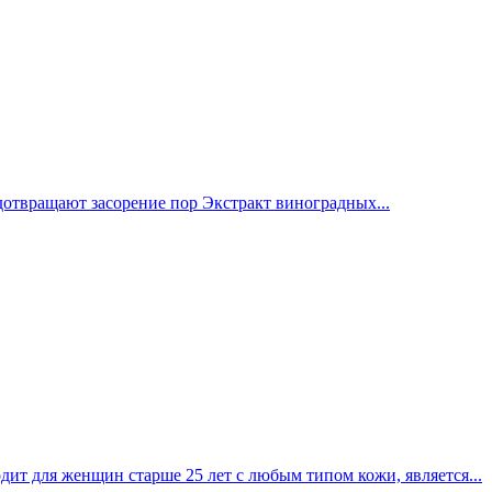
твращают засорение пор Экстракт виноградных...
дит для женщин старше 25 лет с любым типом кожи, является...