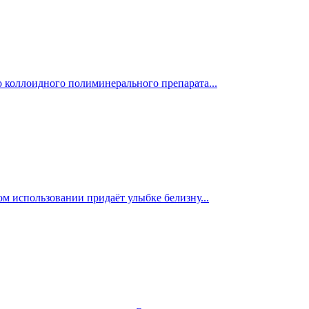
коллоидного полиминерального препарата...
м использовании придаёт улыбке белизну...