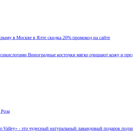
икислотами Виноградные косточки мягко очищают кожу и предо
-Valley» - это чудесный натуральный лавандовый подарок подхо