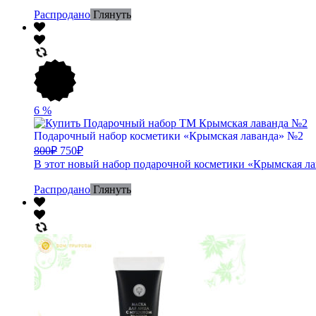
Распродано
Глянуть
6
%
Подарочный набор косметики «Крымская лаванда» №2
800
₽
750
₽
В этот новый набор подарочной косметики «Крымская лав
Распродано
Глянуть