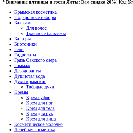
* Внимание ялтинцы и гости Ялты
: Вам
скидка 20%
! Код
Ya
Крымская косметика
Подарочные наборы
Бальзамы
Для волос
Травяные бальзамы
Баттеры
Биотоники
Гели
Гидролаты
Грязь Сакского озера
Гоммаж
Дезодоранты
Душистая вода
Духи крымские
Твёрдые духи
Кремы
Крем-суфле
Крем для ног
Крем для тела
Крем для рук
Крем для лица
Косметическое молочко
Лечебная косметика