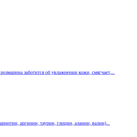
озмарина заботится об увлажнении кожи, смягчает,...
рнитин, аргинин, таурин, глицин, аланин, валин)...