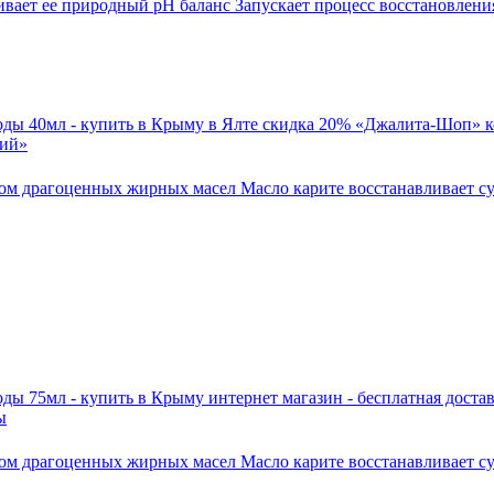
ает ее природный рН баланс Запускает процесс восстановления
щий»
ом драгоценных жирных масел Масло карите восстанавливает су
ы
ом драгоценных жирных масел Масло карите восстанавливает су