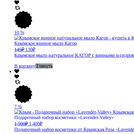
10
%
Крымское винное мыло Кагор
145
₽
130
₽
Крымское мыло натуральное КАГОР с винными α-гидрокс
В корзину
Глянуть
7
%
Подарочный набор косметики «Lavender-Valley»
1,500
₽
1,400
₽
Подарочный набор косметики от Крымская Роза «Lavender