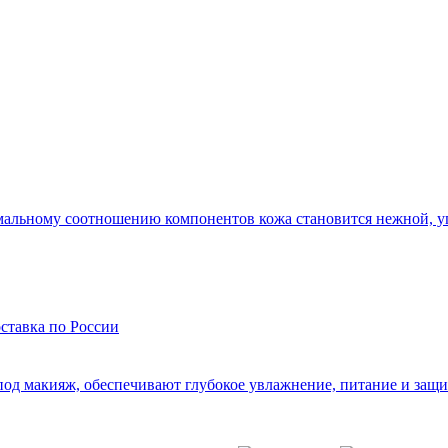
мальному соотношению компонентов кожа становится нежной, уп
д макияж, обеспечивают глубокое увлажнение, питание и защиту