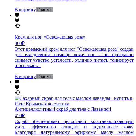
В корзину
Глянуть
Крем для ног «Освежающая роза»
300
₽
Этот крымский крем для ног "Освежающая роза" создан
для ежедневной помощи коже ног - он прекрасно
снимает чувство усталости, отлично питает, тонизирует
и освежает...
В корзину
Глянуть
Антицеллюлитный скраб для тела с Лавандой
450
₽
Скраб обеспечивает целостный восстанавливающий
уход, эффективно очищает и подтягивает кожу
Благодаря натуральному эфирному маслу маслом