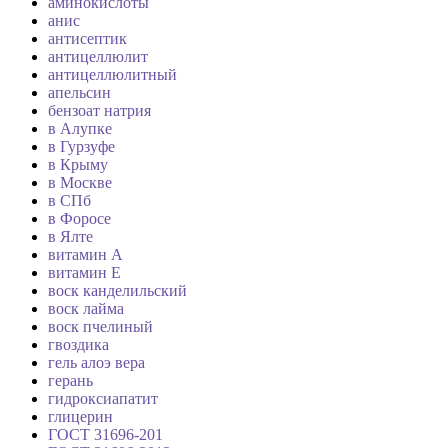
аминокислоты
анис
антисептик
антицеллюлит
антицеллюлитный
апельсин
бензоат натрия
в Алупке
в Гурзуфе
в Крыму
в Москве
в СПб
в Форосе
в Ялте
витамин А
витамин Е
воск канделильский
воск лайма
воск пчелиный
гвоздика
гель алоэ вера
герань
гидроксиапатит
глицерин
ГОСТ 31696-201