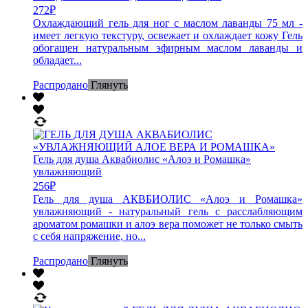
272
₽
Охлаждающий гель для ног с маслом лаванды 75 мл -
имеет легкую текстуру, освежает и охлаждает кожу Гель
обогащен натуральным эфирным маслом лаванды и
обладает...
Распродано
Глянуть
Гель для душа Аквабиолис «Алоэ и Ромашка»
увлажняющий
256
₽
Гель для душа АКВБИОЛИС «Алоэ и Ромашка»
увлажняющий - натуральный гель с расслабляющим
ароматом ромашки и алоэ вера поможет не только смыть
с себя напряжение, но...
Распродано
Глянуть