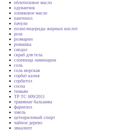
облепиховое масло
одуванчик
оливковое масло
пантенол
пачули
полиглицериды жирных кислот
роза
розмарин
ромашка
сандал
скраб для тела
слоевища ламинарии
соль
соль морская
сорбат калия
сорбитол
сосна
тимьян
ТР ТС 009/2011
травяные бальзамы
фарнезол
хмель
цетеариловый спирт
чайное дерево
эвкалипт