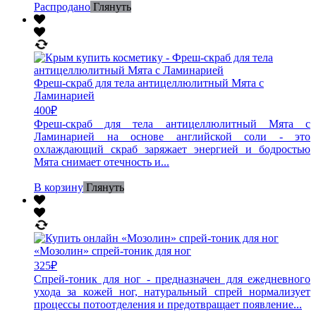
Распродано
Глянуть
Фреш-скраб для тела антицеллюлитный Мята с
Ламинарией
400
₽
Фреш-скраб для тела антицеллюлитный Мята с
Ламинарией на основе английской соли - это
охлаждающий скраб заряжает энергией и бодростью
Мята снимает отечность и...
В корзину
Глянуть
«Мозолин» спрей-тоник для ног
325
₽
Спрей-тоник для ног - предназначен для ежедневного
ухода за кожей ног, натуральный спрей нормализует
процессы потоотделения и предотвращает появление...