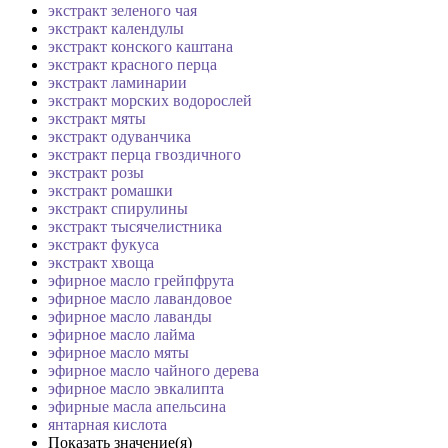
экстракт зеленого чая
экстракт календулы
экстракт конского каштана
экстракт красного перца
экстракт ламинарии
экстракт морских водорослей
экстракт мяты
экстракт одуванчика
экстракт перца гвоздичного
экстракт розы
экстракт ромашки
экстракт спирулины
экстракт тысячелистника
экстракт фукуса
экстракт хвоща
эфирное масло грейпфрута
эфирное масло лавандовое
эфирное масло лаванды
эфирное масло лайма
эфирное масло мяты
эфирное масло чайного дерева
эфирное масло эвкалипта
эфирные масла апельсина
янтарная кислота
Показать значение(я)