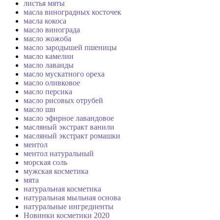
листья мяты
масла виноградных косточек
масла кокоса
масло винограда
масло жожоба
масло зародышей пшеницы
масло камелии
масло лаванды
масло мускатного ореха
масло оливковое
масло персика
масло рисовых отрубей
масло ши
масло эфирное лавандовое
масляный экстракт ванили
масляный экстракт ромашки
ментол
ментол натуральный
морская соль
мужская косметика
мята
натуральная косметика
натуральная мыльная основа
натуральные ингредиенты
Новинки косметики 2020