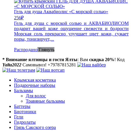
Гель для душа Аквабиолис «С морской солью»
256
₽
Гель для душа с морской солью и АКВАБИОЛИСОМ
подарит вашей коже ощущение свежести и бодрости
Морская соль прекрасно улучшает цвет кожи, сужает
поры, тонизирует,...
Распродано
Глянуть
* Внимание ялтинцы и гости Ялты
: Вам
скидка 20%
! Код
Yalta2022
Самовывоз! +79787815281
Крымская косметика
Подарочные наборы
Бальзамы
Для волос
Травяные бальзамы
Баттеры
Биотоники
Гели
Гидролаты
Грязь Сакского озера