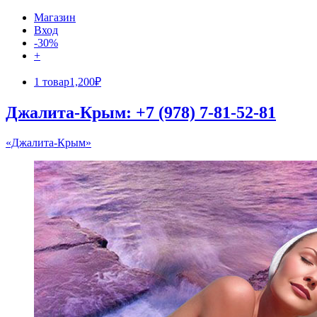
Магазин
Вход
-30%
+
1 товар
1,200₽
Джалита-Крым: +7 (978) 7-81-52-81
«Джалита-Крым»