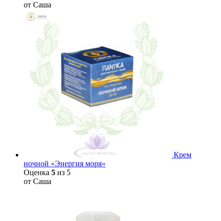
от Саша
Крем
ночной «Энергия моря»
Оценка
5
из 5
от Саша