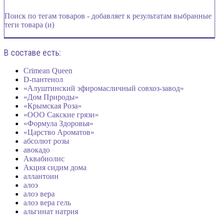
Поиск по тегам товаров - добавляет к результатам выбранные
теги товара (и)
В составе есть:
Crimean Queen
D-пантенол
«Алуштинский эфиромасличный совхоз-завод»
«Дом Природы»
«Крымская Роза»
«ООО Сакские грязи»
«Формула Здоровья»
«Царство Ароматов»
абсолют розы
авокадо
Аквабиолис
Акция сидим дома
аллантоин
алоэ
алоэ вера
алоэ вера гель
альгинат натрия