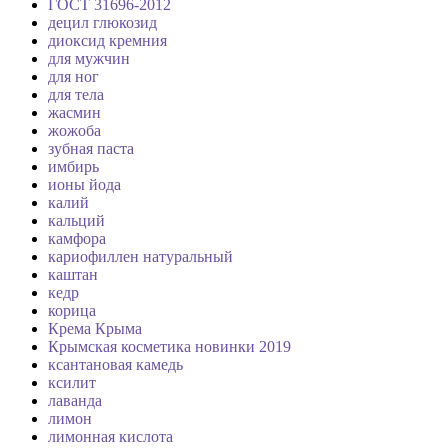
ГОСТ 31696-2012
децил глюкозид
диоксид кремния
для мужчин
для ног
для тела
жасмин
жожоба
зубная паста
имбирь
ионы йода
калий
кальций
камфора
кариофиллен натуральный
каштан
кедр
корица
Крема Крыма
Крымская косметика новинки 2019
ксантановая камедь
ксилит
лаванда
лимон
лимонная кислота