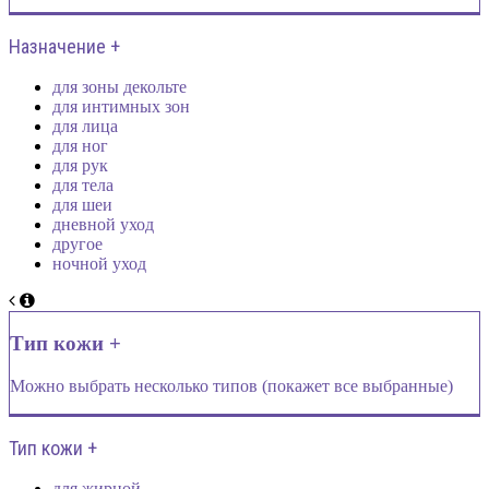
Назначение +
для зоны декольте
для интимных зон
для лица
для ног
для рук
для тела
для шеи
дневной уход
другое
ночной уход
Тип кожи +
Можно выбрать несколько типов (покажет все выбранные)
Тип кожи +
для жирной