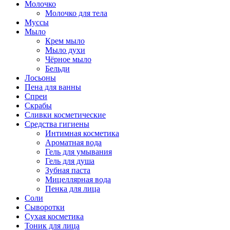
Молочко
Молочко для тела
Муссы
Мыло
Крем мыло
Мыло духи
Чёрное мыло
Бельди
Лосьоны
Пена для ванны
Спреи
Скрабы
Сливки косметические
Средства гигиены
Интимная косметика
Ароматная вода
Гель для умывания
Гель для душа
Зубная паста
Мицеллярная вода
Пенка для лица
Соли
Сыворотки
Сухая косметика
Тоник для лица