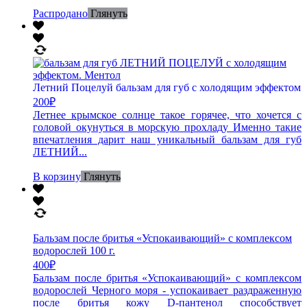
Распродано
Глянуть
Летний Поцелуй бальзам для губ с холодящим эффектом
200
₽
Летнее крымское солнце такое горячее, что хочется с
головой окунуться в морскую прохладу Именно такие
впечатления дарит наш уникальный бальзам для губ
ЛЕТНИЙ...
В корзину
Глянуть
Бальзам после бритья «Успокаивающий» с комплексом
водорослей 100 г.
400
₽
Бальзам после бритья «Успокаивающий» с комплексом
водорослей Черного моря - успокаивает раздраженную
после бритья кожу D-пантенол способствует