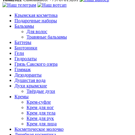
Крымская косметика
Подарочные наборы
Бальзамы
Для волос
Травяные бальзамы
Баттеры
Биотоники
Гели
Гидролаты
Грязь Сакского озера
Гоммаж
Дезодоранты
Душистая вода
Духи крымские
Твёрдые духи
Кремы
Крем-суфле
Крем для ног
Крем для тела
Крем для рук
Крем для лица
Косметическое молочко
Лечебная косметика