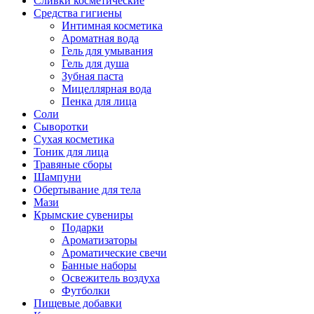
Сливки косметические
Средства гигиены
Интимная косметика
Ароматная вода
Гель для умывания
Гель для душа
Зубная паста
Мицеллярная вода
Пенка для лица
Соли
Сыворотки
Сухая косметика
Тоник для лица
Травяные сборы
Шампуни
Обертывание для тела
Мази
Крымские сувениры
Подарки
Ароматизаторы
Ароматические свечи
Банные наборы
Освежитель воздуха
Футболки
Пищевые добавки