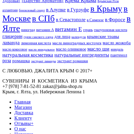
Крема Крыма
«Царство Ароматов»
Здоровья»
Крымская Роза
в Крыму
в
в Гурзуфе
в Алупке
аллантоин
бензиловый спирт
Москве
в СПб
в
в Форосе
в Севастополе
в Симеизе
Ялте
витамин Е
витамин А
виноград
герань
гиалуроновая кислота
глицерин
для лица
крымские травы
грязи сакского озера
календула
лаванда
масло жожоба
лимонная кислота
масло виноградных косточек
масло ши
масло оливковое
масло кокосовое
миндаль
масло миндальное
натуральная косметика
натуральные ингредиенты
пантенол
роза
ромашка
экстракт ромашки
экстракт лаванды
С ЛЮБОВЬЮ. ДЖАЛИТА КРЫМ © 2017+
СУВЕНИРЫ И КОСМЕТИКА ИЗ КРЫМА
+7 [978] 7-81-52-81 zakaz@jalita-shop.ru
Крым, г. Ялта, ул. Набережная Ленина 1
Главная
Магазин
Доставка
Клиенту
Отзывы+
О нас