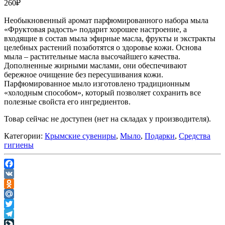
260
₽
Необыкновенный аромат парфюмированного набора мыла
«Фруктовая радость» подарит хорошее настроение, а
входящие в состав мыла эфирные масла, фрукты и экстракты
целебных растений позаботятся о здоровье кожи. Основа
мыла – растительные масла высочайшего качества.
Дополненные жирными маслами, они обеспечивают
бережное очищение без пересушивания кожи.
Парфюмированное мыло изготовлено традиционным
«холодным способом», который позволяет сохранить все
полезные свойста его ингредиентов.
Товар сейчас не доступен (нет на складах у производителя).
Категории:
Крымские сувениры
,
Мыло
,
Подарки
,
Средства
гигиены
Facebook
VK
Odnoklassniki
Mail.Ru
Twitter
Telegram