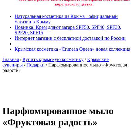
королевского цветка.
Натуральная косметика из Крыма - официальный
магазин в Крыму
Новинка! Крем для/от загара SPF50, SPF40, SPF30,
SPF20, SPF15
Интернет магазин с бесплатной доставкой по России
Крымская косметика «Crimean Queen» новая коллекция
Главная
/
Купить крымскую косметику
/
Крымские
сувениры
/
Подарки
/ Парфюмированное мыло «Фруктовая
радость»
Добавить в избранное
Товар в вашем избранном
Парфюмированное мыло
«Фруктовая радость»