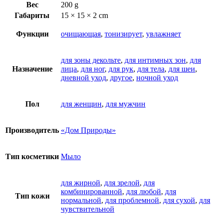
Вес
200 g
Габариты
15 × 15 × 2 cm
Функции
очищающая
,
тонизирует
,
увлажняет
для зоны декольте
,
для интимных зон
,
для
Назначение
лица
,
для ног
,
для рук
,
для тела
,
для шеи
,
дневной уход
,
другое
,
ночной уход
Пол
для женщин
,
для мужчин
Производитель
«Дом Природы»
Тип косметики
Мыло
для жирной
,
для зрелой
,
для
комбинированной
,
для любой
,
для
Тип кожи
нормальной
,
для проблемной
,
для сухой
,
для
чувствительной