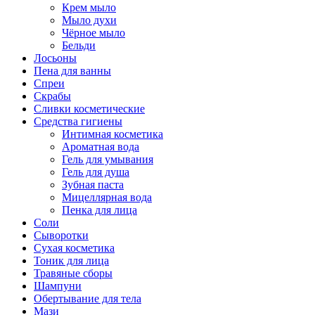
Крем мыло
Мыло духи
Чёрное мыло
Бельди
Лосьоны
Пена для ванны
Спреи
Скрабы
Сливки косметические
Средства гигиены
Интимная косметика
Ароматная вода
Гель для умывания
Гель для душа
Зубная паста
Мицеллярная вода
Пенка для лица
Соли
Сыворотки
Сухая косметика
Тоник для лица
Травяные сборы
Шампуни
Обертывание для тела
Мази