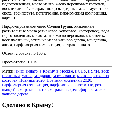
подготовленная, масло манго, масло персиковых косточек,
воск пчелиный, экстракт шалфея, эфирные масла мускатного
ореха, грейпфрута, петитгрейна, парфюмерная композиция,
кармин.
Парфюмированное мыло Сочная Груша: омыленные
растительные масла (оливковое, кокосовое, касторовое), вода
подготовленная, масло манго, масло персиковых косточек,
воск пчелиный, эфирные масла чайного дерева, мандарина,
аниса, парфюмерная композиция, экстракт аннато.
Объём: 2 бруска по 100 г.
Просмотрено:
1 104
Метки:
анис
,
аннато
,
в Крыму
,
в Москве
,
в СПб
,
в Ялте
,
воск
пчелиный
,
манго
,
мандарин
,
масло манго
,
масло персиковых
косточек
,
Новинки 2020
,
Новинки косметики 2020
,
парфюмерная композиция
,
парфюмированное мыло
,
роза
,
шалфей
,
экстракт аннато
,
экстракт шалфея
,
эфирное масло
чайного дерева
Сделано в Крыму!