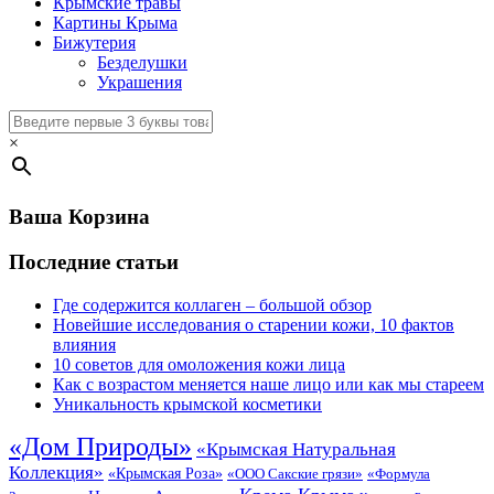
Крымские травы
Картины Крыма
Бижутерия
Безделушки
Украшения
×
Ваша Корзина
Последние статьи
Где содержится коллаген – большой обзор
Новейшие исследования о старении кожи, 10 фактов
влияния
10 советов для омоложения кожи лица
Как с возрастом меняется наше лицо или как мы стареем
Уникальность крымской косметики
«Дом Природы»
«Крымская Натуральная
Коллекция»
«Крымская Роза»
«Формула
«ООО Сакские грязи»