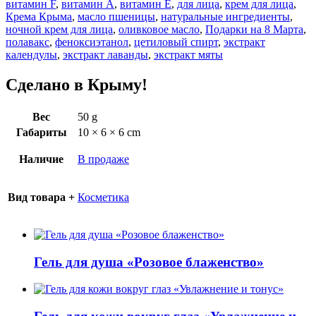
витамин F
,
витамин А
,
витамин Е
,
для лица
,
крем для лица
,
Крема Крыма
,
масло пшеницы
,
натуральные ингредиенты
,
ночной крем для лица
,
оливковое масло
,
Подарки на 8 Марта
,
полавакс
,
феноксиэтанол
,
цетиловый спирт
,
экстракт
календулы
,
экстракт лаванды
,
экстракт мяты
Сделано в Крыму!
Вес
50 g
Габариты
10 × 6 × 6 cm
Наличие
В продаже
Вид товара +
Косметика
Гель для душа «Розовое блаженство»