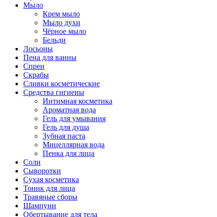
Мыло
Крем мыло
Мыло духи
Чёрное мыло
Бельди
Лосьоны
Пена для ванны
Спреи
Скрабы
Сливки косметические
Средства гигиены
Интимная косметика
Ароматная вода
Гель для умывания
Гель для душа
Зубная паста
Мицеллярная вода
Пенка для лица
Соли
Сыворотки
Сухая косметика
Тоник для лица
Травяные сборы
Шампуни
Обертывание для тела