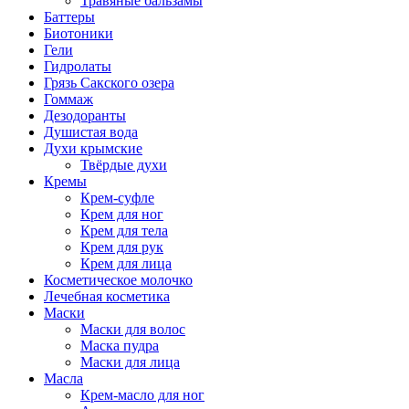
Травяные бальзамы
Баттеры
Биотоники
Гели
Гидролаты
Грязь Сакского озера
Гоммаж
Дезодоранты
Душистая вода
Духи крымские
Твёрдые духи
Кремы
Крем-суфле
Крем для ног
Крем для тела
Крем для рук
Крем для лица
Косметическое молочко
Лечебная косметика
Маски
Маски для волос
Маска пудра
Маски для лица
Масла
Крем-масло для ног