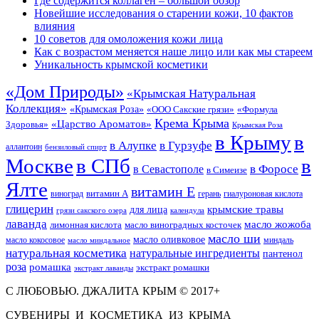
Где содержится коллаген – большой обзор
Новейшие исследования о старении кожи, 10 фактов
влияния
10 советов для омоложения кожи лица
Как с возрастом меняется наше лицо или как мы стареем
Уникальность крымской косметики
«Дом Природы»
«Крымская Натуральная
Коллекция»
«Крымская Роза»
«Формула
«ООО Сакские грязи»
Крема Крыма
«Царство Ароматов»
Здоровья»
Крымская Роза
в Крыму
в
в Гурзуфе
в Алупке
аллантоин
бензиловый спирт
Москве
в СПб
в
в Форосе
в Севастополе
в Симеизе
Ялте
витамин Е
витамин А
виноград
герань
гиалуроновая кислота
глицерин
для лица
крымские травы
грязи сакского озера
календула
лаванда
масло жожоба
лимонная кислота
масло виноградных косточек
масло ши
масло оливковое
масло кокосовое
миндаль
масло миндальное
натуральная косметика
натуральные ингредиенты
пантенол
роза
ромашка
экстракт ромашки
экстракт лаванды
С ЛЮБОВЬЮ. ДЖАЛИТА КРЫМ © 2017+
СУВЕНИРЫ И КОСМЕТИКА ИЗ КРЫМА