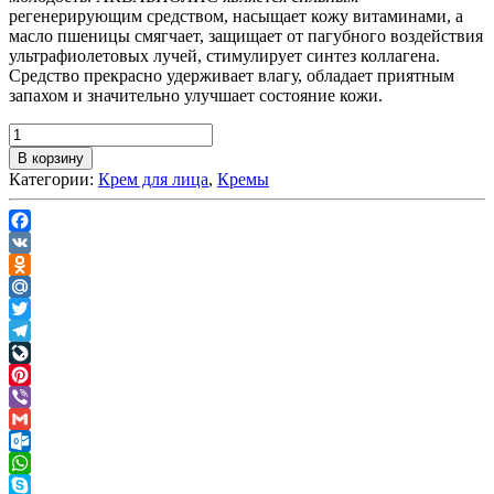
регенерирующим средством, насыщает кожу витаминами, а
масло пшеницы смягчает, защищает от пагубного воздействия
ультрафиолетовых лучей, стимулирует синтез коллагена.
Средство прекрасно удерживает влагу, обладает приятным
запахом и значительно улучшает состояние кожи.
В корзину
Категории:
Крем для лица
,
Кремы
Facebook
VK
Odnoklassniki
Mail.Ru
Twitter
Telegram
LiveJournal
Pinterest
Viber
Gmail
Outlook.com
WhatsApp