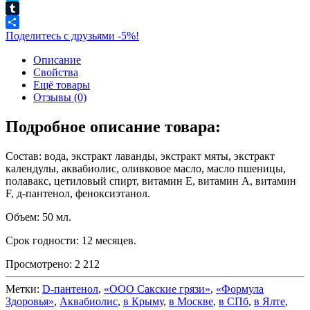
Skype
Tumblr
Поделитесь с друзьями -5%!
Описание
Свойства
Ещё товары
Отзывы (0)
Подробное описание товара:
Состав: вода, экстракт лаванды, экстракт мяты, экстракт
календулы, аквабиолис, оливковое масло, масло пшеницы,
полавакс, цетиловый спирт, витамин Е, витамин А, витамин
F, д-пантенол, феноксиэтанол.
Объем: 50 мл.
Срок годности: 12 месяцев.
Просмотрено:
2 212
Метки:
D-пантенол
,
«ООО Сакские грязи»
,
«Формула
Здоровья»
,
Аквабиолис
,
в Крыму
,
в Москве
,
в СПб
,
в Ялте
,