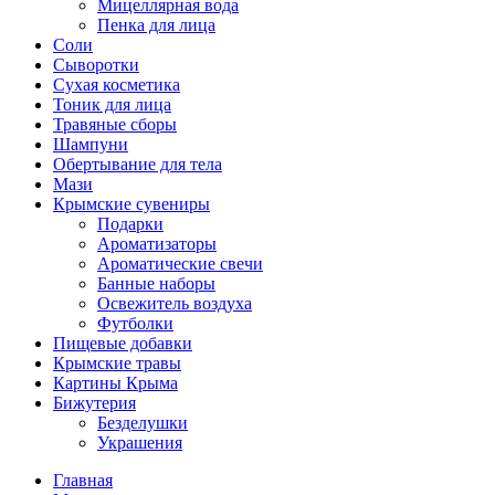
Мицеллярная вода
Пенка для лица
Соли
Сыворотки
Сухая косметика
Тоник для лица
Травяные сборы
Шампуни
Обертывание для тела
Мази
Крымские сувениры
Подарки
Ароматизаторы
Ароматические свечи
Банные наборы
Освежитель воздуха
Футболки
Пищевые добавки
Крымские травы
Картины Крыма
Бижутерия
Безделушки
Украшения
Главная