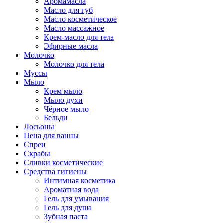
Аромамасла
Масло для губ
Масло косметическое
Масло массажное
Крем-масло для тела
Эфирные масла
Молочко
Молочко для тела
Муссы
Мыло
Крем мыло
Мыло духи
Чёрное мыло
Бельди
Лосьоны
Пена для ванны
Спреи
Скрабы
Сливки косметические
Средства гигиены
Интимная косметика
Ароматная вода
Гель для умывания
Гель для душа
Зубная паста