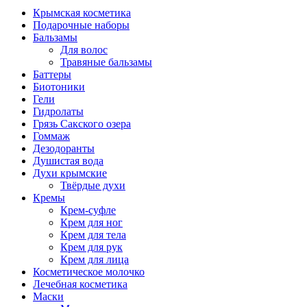
Крымская косметика
Подарочные наборы
Бальзамы
Для волос
Травяные бальзамы
Баттеры
Биотоники
Гели
Гидролаты
Грязь Сакского озера
Гоммаж
Дезодоранты
Душистая вода
Духи крымские
Твёрдые духи
Кремы
Крем-суфле
Крем для ног
Крем для тела
Крем для рук
Крем для лица
Косметическое молочко
Лечебная косметика
Маски