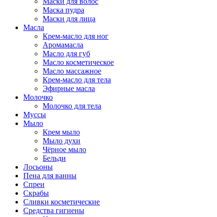
Маски для волос
Маска пудра
Маски для лица
Масла
Крем-масло для ног
Аромамасла
Масло для губ
Масло косметическое
Масло массажное
Крем-масло для тела
Эфирные масла
Молочко
Молочко для тела
Муссы
Мыло
Крем мыло
Мыло духи
Чёрное мыло
Бельди
Лосьоны
Пена для ванны
Спреи
Скрабы
Сливки косметические
Средства гигиены