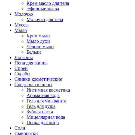
Крем-масло для тела
Эфирные масла
Молочко
Молочко для тела
Муссы
Мыло
Крем мыло
Мыло духи
Чёрное мыло
Бельди
Лосьоны
Пена для ванны
Спреи
Скрабы
Сливки косметические
Средства гигиены
Интимная косметика
Ароматная вода
Гель для умывания
Гель для душа
Зубная паста
Мицеллярная вода
Пенка для лица
Соли
Сыворотки