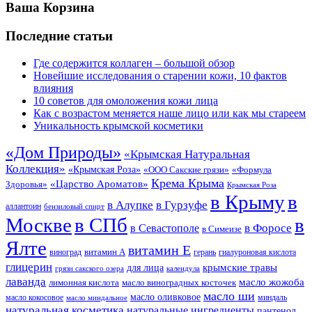
Ваша Корзина
Последние статьи
Где содержится коллаген – большой обзор
Новейшие исследования о старении кожи, 10 фактов
влияния
10 советов для омоложения кожи лица
Как с возрастом меняется наше лицо или как мы стареем
Уникальность крымской косметики
«Дом Природы»
«Крымская Натуральная
Коллекция»
«Крымская Роза»
«Формула
«ООО Сакские грязи»
Крема Крыма
«Царство Ароматов»
Здоровья»
Крымская Роза
в Крыму
в
в Гурзуфе
в Алупке
аллантоин
бензиловый спирт
Москве
в СПб
в
в Форосе
в Севастополе
в Симеизе
Ялте
витамин Е
витамин А
виноград
герань
гиалуроновая кислота
глицерин
для лица
крымские травы
грязи сакского озера
календула
лаванда
масло жожоба
лимонная кислота
масло виноградных косточек
масло ши
масло оливковое
масло кокосовое
миндаль
масло миндальное
натуральная косметика
натуральные ингредиенты
пантенол