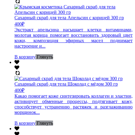
Сахарный скраб для тела Апельсин с корицей 300 гр
400
₽
Экстракт апельсина насыщает клетки витаминами,
молотая корица помогает восстановить здоровый цвет
кожи, композиция эфирных масел поднимает
настроение и...
В корзину
Глянуть
Сахарный скраб для тела Шоколад с мёдом 300 гр
400
₽
Какао помогает коже синтезировать коллаген и эластин,
активирует обменные процессы, подтягивает кожу,
способствует устранению растяжек и разглаживанию
морщинок...
В корзину
Глянуть