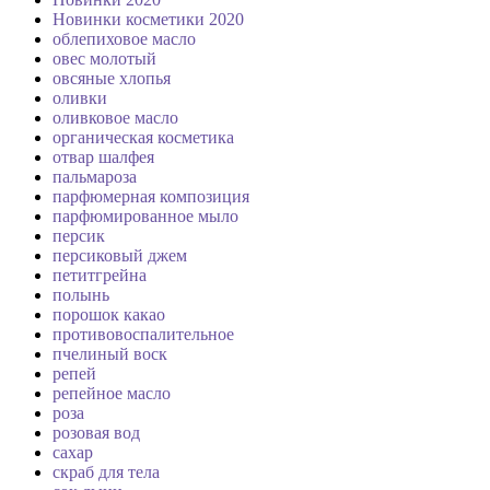
Новинки косметики 2020
облепиховое масло
овес молотый
овсяные хлопья
оливки
оливковое масло
органическая косметика
отвар шалфея
пальмароза
парфюмерная композиция
парфюмированное мыло
персик
персиковый джем
петитгрейна
полынь
порошок какао
противовоспалительное
пчелиный воск
репей
репейное масло
роза
розовая вод
сахар
скраб для тела