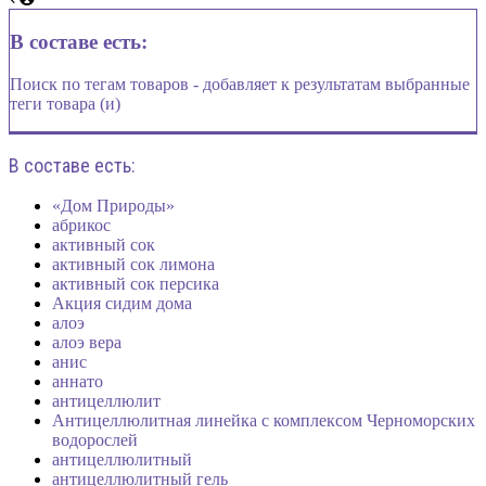
В составе есть:
Поиск по тегам товаров - добавляет к результатам выбранные
теги товара (и)
В составе есть:
«Дом Природы»
абрикос
активный сок
активный сок лимона
активный сок персика
Акция сидим дома
алоэ
алоэ вера
анис
аннато
антицеллюлит
Антицеллюлитная линейка с комплексом Черноморских
водорослей
антицеллюлитный
антицеллюлитный гель