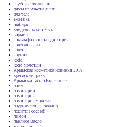
глубокое очищение
джем из мякоти дыни
для тела
ежевика
имбирь
канделильский воск
кармин
кокоамфодиацетат динатрия
кокоглюкозид
кокос
корица
кофе
кофе молотый
Крымская косметика новинки 2019
крымские травы
Крымское мыло Восточное
лайм
ламинарии
ламинария
ламинария молотая
лаурилметилглюкамид
лецитин соевый
лимон
льняное масло
магнолия