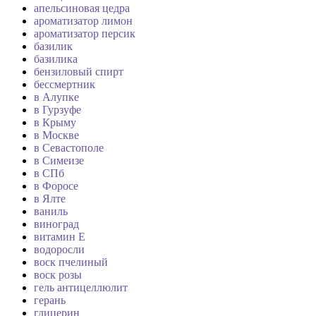
апельсиновая цедра
ароматизатор лимон
ароматизатор персик
базилик
базилика
бензиловый спирт
бессмертник
в Алупке
в Гурзуфе
в Крыму
в Москве
в Севастополе
в Симеизе
в СПб
в Форосе
в Ялте
ваниль
виноград
витамин Е
водоросли
воск пчелиный
воск розы
гель антицеллюлит
герань
глицерин