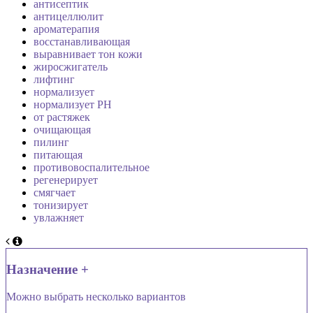
антисептик
антицеллюлит
ароматерапия
восстанавливающая
выравнивает тон кожи
жиросжигатель
лифтинг
нормализует
нормализует PH
от растяжек
очищающая
пилинг
питающая
противовоспалительное
регенерирует
смягчает
тонизирует
увлажняет
Назначение +
Можно выбрать несколько вариантов