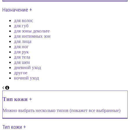
Назначение +
для волос
для губ
для зоны декольте
для интимных зон
для лица
для ног
для рук
для тела
для шеи
дневной уход
другое
ночной уход
Тип кожи +
Можно выбрать несколько типов (покажет все выбранные)
Тип кожи +