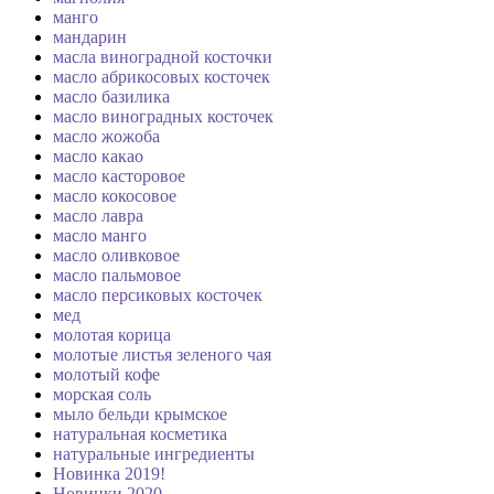
манго
мандарин
масла виноградной косточки
масло абрикосовых косточек
масло базилика
масло виноградных косточек
масло жожоба
масло какао
масло касторовое
масло кокосовое
масло лавра
масло манго
масло оливковое
масло пальмовое
масло персиковых косточек
мед
молотая корица
молотые листья зеленого чая
молотый кофе
морская соль
мыло бельди крымское
натуральная косметика
натуральные ингредиенты
Новинка 2019!
Новинки 2020