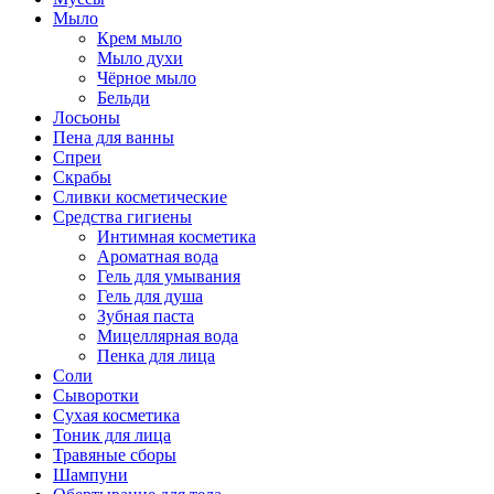
Мыло
Крем мыло
Мыло духи
Чёрное мыло
Бельди
Лосьоны
Пена для ванны
Спреи
Скрабы
Сливки косметические
Средства гигиены
Интимная косметика
Ароматная вода
Гель для умывания
Гель для душа
Зубная паста
Мицеллярная вода
Пенка для лица
Соли
Сыворотки
Сухая косметика
Тоник для лица
Травяные сборы
Шампуни