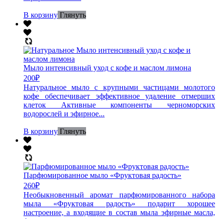
В корзину
Глянуть
Мыло интенсивный уход с кофе и маслом лимона
200
₽
Натуральное мыло с крупными частицами молотого
кофе обеспечивает эффективное удаление отмерших
клеток Активные компоненты черноморских
водорослей и эфирное...
В корзину
Глянуть
Парфюмированное мыло «Фруктовая радость»
260
₽
Необыкновенный аромат парфюмированного набора
мыла «Фруктовая радость» подарит хорошее
настроение, а входящие в состав мыла эфирные масла,