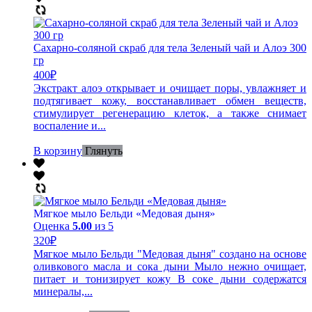
Сахарно-соляной скраб для тела Зеленый чай и Алоэ 300
гр
400
₽
Экстракт алоэ открывает и очищает поры, увлажняет и
подтягивает кожу, восстанавливает обмен веществ,
стимулирует регенерацию клеток, а также снимает
воспаление и...
В корзину
Глянуть
Мягкое мыло Бельди «Медовая дыня»
Оценка
5.00
из 5
320
₽
Мягкое мыло Бельди "Медовая дыня" создано на основе
оливкового масла и сока дыни Мыло нежно очищает,
питает и тонизирует кожу В соке дыни содержатся
минералы,...