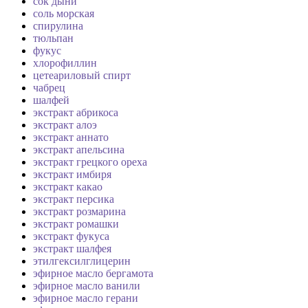
сок дыни
соль морская
спирулина
тюльпан
фукус
хлорофиллин
цетеариловый спирт
чабрец
шалфей
экстракт абрикоса
экстракт алоэ
экстракт аннато
экстракт апельсина
экстракт грецкого ореха
экстракт имбиря
экстракт какао
экстракт персика
экстракт розмарина
экстракт ромашки
экстракт фукуса
экстракт шалфея
этилгексилглицерин
эфирное масло бергамота
эфирное масло ванили
эфирное масло герани