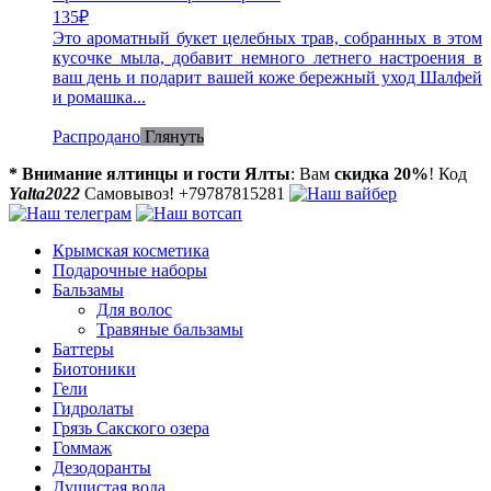
135
₽
Это ароматный букет целебных трав, собранных в этом
кусочке мыла, добавит немного летнего настроения в
ваш день и подарит вашей коже бережный уход Шалфей
и ромашка...
Распродано
Глянуть
* Внимание ялтинцы и гости Ялты
: Вам
скидка 20%
! Код
Yalta2022
Самовывоз! +79787815281
Крымская косметика
Подарочные наборы
Бальзамы
Для волос
Травяные бальзамы
Баттеры
Биотоники
Гели
Гидролаты
Грязь Сакского озера
Гоммаж
Дезодоранты
Душистая вода