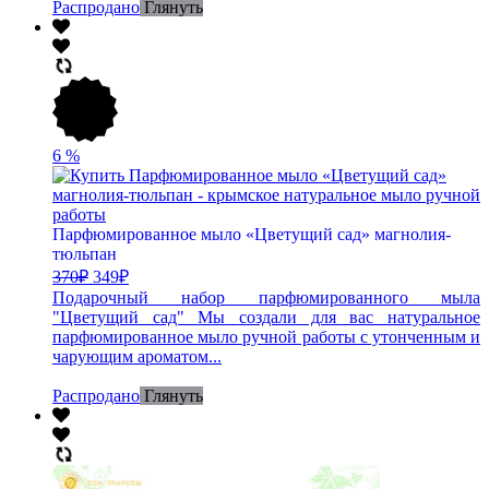
Распродано
Глянуть
6
%
Парфюмированное мыло «Цветущий сад» магнолия-
тюльпан
370
₽
349
₽
Подарочный набор парфюмированного мыла
"Цветущий сад" Мы создали для вас натуральное
парфюмированное мыло ручной работы с утонченным и
чарующим ароматом...
Распродано
Глянуть