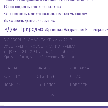
10 советов для омоложения кожи лица
Как с возрастом меняется наше лицо или как мы стареем
Уникальность крымской косметики
«Дом Природы»
«Крымская Натуральная Коллекция»
«Крымска
С ЛЮБОВЬЮ. ДЖАЛИТА КРЫМ © 2017+
СУВЕНИРЫ И КОСМЕТИКА ИЗ КРЫМА
+7 [978] 7-81-52-81 zakaz@jalita-shop.ru
Крым, г. Ялта, ул. Набережная Ленина 1
ГЛАВНАЯ
МАГАЗИН
ДОСТАВКА
КЛИЕНТУ
ОТЗЫВЫ+
О НАС
НОВИНКИ
НАШ БЛОГ
НОВОСТИ