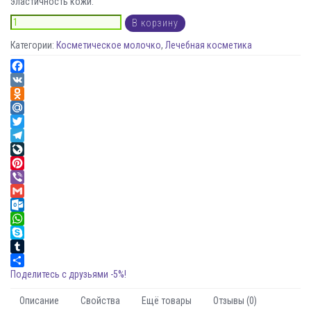
эластичность кожи.
В корзину
Категории:
Косметическое молочко
,
Лечебная косметика
Facebook
VK
Odnoklassniki
Mail.Ru
Twitter
Telegram
LiveJournal
Pinterest
Viber
Gmail
Outlook.com
WhatsApp
Skype
Tumblr
Поделитесь с друзьями -5%!
Описание
Свойства
Ещё товары
Отзывы (0)