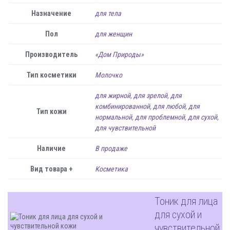
Назначение
для тела
Пол
для женщин
Производитель
«Дом Природы»
Тип косметики
Молочко
для жирной
,
для зрелой
,
для
комбинированной
,
для любой
,
для
Тип кожи
нормальной
,
для проблемной
,
для сухой
,
для чувствительной
Наличие
В продаже
Вид товара +
Косметика
Тоник для лица
для сухой и
чувствительной