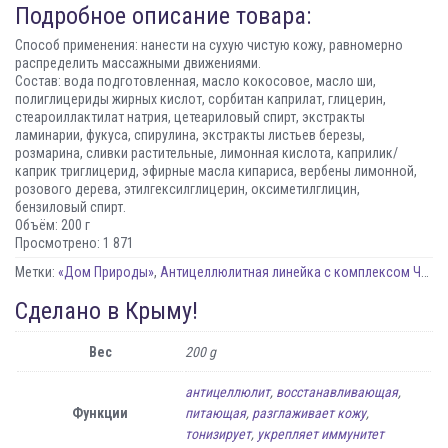
Подробное описание товара:
Способ применения: нанести на сухую чистую кожу, равномерно
распределить массажными движениями.
Состав: вода подготовленная, масло кокосовое, масло ши,
полиглицериды жирных кислот, сорбитан каприлат, глицерин,
стеароиллактилат натрия, цетеариловый спирт, экстракты
ламинарии, фукуса, спирулина, экстракты листьев березы,
розмарина, сливки растительные, лимонная кислота, каприлик/
каприк триглицерид, эфирные масла кипариса, вербены лимонной,
розового дерева, этилгексилглицерин, оксиметилглицин,
бензиловый спирт.
Объём: 200 г
Просмотрено:
1 871
Метки:
«Дом Природы»
,
Антицеллюлитная линейка с комплексом Черноморских водорослей
Сделано в Крыму!
Вес
200 g
антицеллюлит
,
восстанавливающая
,
Функции
питающая
,
разглаживает кожу
,
тонизирует
,
укрепляет иммунитет