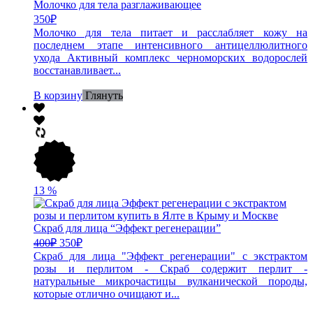
Молочко для тела разглаживающее
350
₽
Молочко для тела питает и расслабляет кожу на
последнем этапе интенсивного антицеллюлитного
ухода Активный комплекс черноморских водорослей
восстанавливает...
В корзину
Глянуть
13
%
Скраб для лица “Эффект регенерации”
400
₽
350
₽
Скраб для лица "Эффект регенерации" с экстрактом
розы и перлитом - Скраб содержит перлит -
натуральные микрочастицы вулканической породы,
которые отлично очищают и...