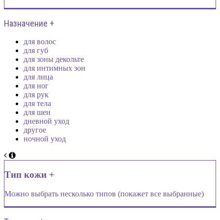
Назначение +
для волос
для губ
для зоны декольте
для интимных зон
для лица
для ног
для рук
для тела
для шеи
дневной уход
другое
ночной уход
Тип кожи +
Можно выбрать несколько типов (покажет все выбранные)