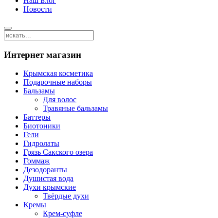
Наш Блог
Новости
Интернет магазин
Крымская косметика
Подарочные наборы
Бальзамы
Для волос
Травяные бальзамы
Баттеры
Биотоники
Гели
Гидролаты
Грязь Сакского озера
Гоммаж
Дезодоранты
Душистая вода
Духи крымские
Твёрдые духи
Кремы
Крем-суфле