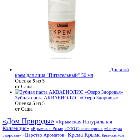
Дневной
крем для лица "Питательный" 50 мл
Оценка
5
из 5
от Саша
Зубная паста АКВАБИОЛИС «Озеро Здоровья»
Оценка
5
из 5
от Саша
«Дом Природы»
«Крымская Натуральная
Коллекция»
«Крымская Роза»
«Формула
«ООО Сакские грязи»
Крема Крыма
«Царство Ароматов»
Здоровья»
Крымская Роза