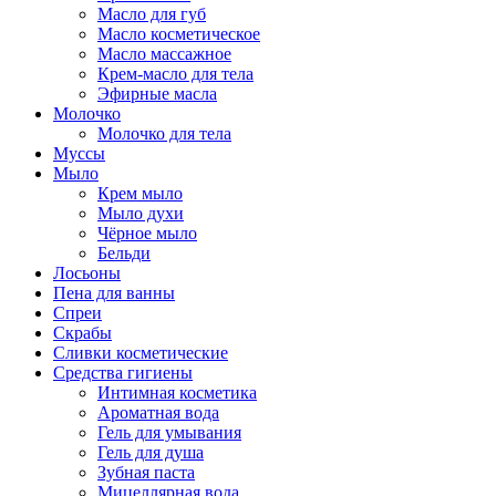
Масло для губ
Масло косметическое
Масло массажное
Крем-масло для тела
Эфирные масла
Молочко
Молочко для тела
Муссы
Мыло
Крем мыло
Мыло духи
Чёрное мыло
Бельди
Лосьоны
Пена для ванны
Спреи
Скрабы
Сливки косметические
Средства гигиены
Интимная косметика
Ароматная вода
Гель для умывания
Гель для душа
Зубная паста
Мицеллярная вода