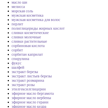
масло ши
мелисса
морская соль
мужская косметика
мужская косметика для волос
перлит
полиглицериды жирных кислот
сливки косметические
сливки молочные
сливки растительные
сорбиновая кислота
сорбит
сорбитан каприлат
спирулина
фукус
шалфей
экстракт березы
экстракт листьев березы
экстракт розмарина
экстракт розы
этилгексилглицерин
эфирное масло бергамота
эфирное масло вербены
эфирное масло герани
эфирное масло кедра