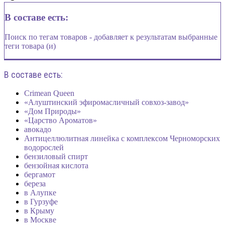
В составе есть:
Поиск по тегам товаров - добавляет к результатам выбранные
теги товара (и)
В составе есть:
Crimean Queen
«Алуштинский эфиромасличный совхоз-завод»
«Дом Природы»
«Царство Ароматов»
авокадо
Антицеллюлитная линейка с комплексом Черноморских
водорослей
бензиловый спирт
бензойная кислота
бергамот
береза
в Алупке
в Гурзуфе
в Крыму
в Москве