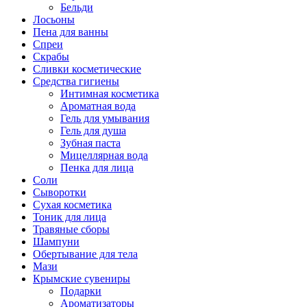
Бельди
Лосьоны
Пена для ванны
Спреи
Скрабы
Сливки косметические
Средства гигиены
Интимная косметика
Ароматная вода
Гель для умывания
Гель для душа
Зубная паста
Мицеллярная вода
Пенка для лица
Соли
Сыворотки
Сухая косметика
Тоник для лица
Травяные сборы
Шампуни
Обертывание для тела
Мази
Крымские сувениры
Подарки
Ароматизаторы