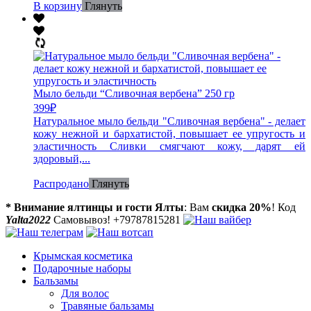
В корзину
Глянуть
Мыло бельди “Сливочная вербена” 250 гр
399
₽
Натуральное мыло бельди "Сливочная вербена" - делает
кожу нежной и бархатистой, повышает ее упругость и
эластичность Сливки смягчают кожу, дарят ей
здоровый,...
Распродано
Глянуть
* Внимание ялтинцы и гости Ялты
: Вам
скидка 20%
! Код
Yalta2022
Самовывоз! +79787815281
Крымская косметика
Подарочные наборы
Бальзамы
Для волос
Травяные бальзамы