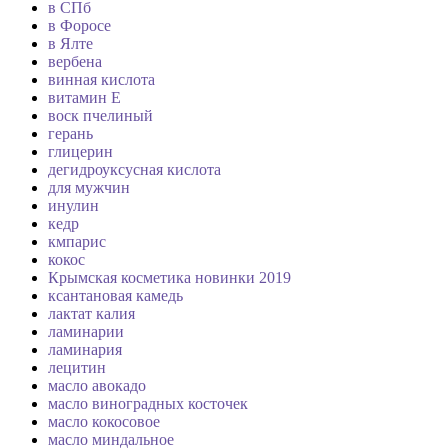
в СПб
в Форосе
в Ялте
вербена
винная кислота
витамин Е
воск пчелиный
герань
глицерин
дегидроуксусная кислота
для мужчин
инулин
кедр
кмпарис
кокос
Крымская косметика новинки 2019
ксантановая камедь
лактат калия
ламинарии
ламинария
лецитин
масло авокадо
масло виноградных косточек
масло кокосовое
масло миндальное