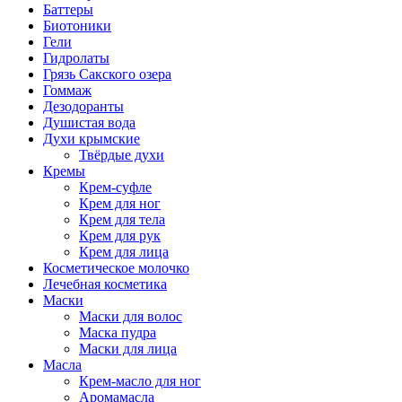
Баттеры
Биотоники
Гели
Гидролаты
Грязь Сакского озера
Гоммаж
Дезодоранты
Душистая вода
Духи крымские
Твёрдые духи
Кремы
Крем-суфле
Крем для ног
Крем для тела
Крем для рук
Крем для лица
Косметическое молочко
Лечебная косметика
Маски
Маски для волос
Маска пудра
Маски для лица
Масла
Крем-масло для ног
Аромамасла