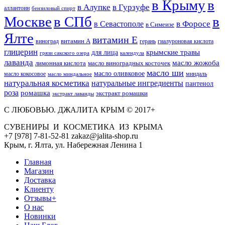
в Крыму
в
в Гурзуфе
в Алупке
аллантоин
бензиловый спирт
Москве
в СПб
в
в Форосе
в Севастополе
в Симеизе
Ялте
витамин Е
витамин А
виноград
герань
гиалуроновая кислота
глицерин
для лица
крымские травы
грязи сакского озера
календула
лаванда
масло жожоба
лимонная кислота
масло виноградных косточек
масло ши
масло оливковое
масло кокосовое
миндаль
масло миндальное
натуральная косметика
натуральные ингредиенты
пантенол
роза
ромашка
экстракт ромашки
экстракт лаванды
С ЛЮБОВЬЮ. ДЖАЛИТА КРЫМ © 2017+
СУВЕНИРЫ И КОСМЕТИКА ИЗ КРЫМА
+7 [978] 7-81-52-81 zakaz@jalita-shop.ru
Крым, г. Ялта, ул. Набережная Ленина 1
Главная
Магазин
Доставка
Клиенту
Отзывы+
О нас
Новинки