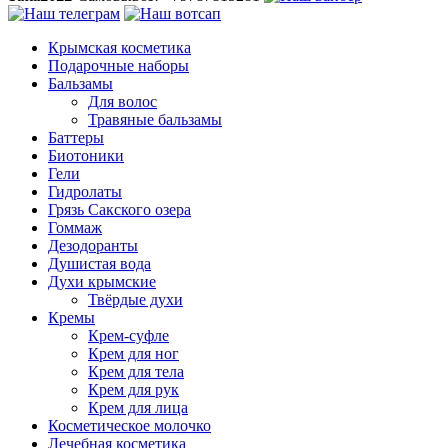
Крымская косметика
Подарочные наборы
Бальзамы
Для волос
Травяные бальзамы
Баттеры
Биотоники
Гели
Гидролаты
Грязь Сакского озера
Гоммаж
Дезодоранты
Душистая вода
Духи крымские
Твёрдые духи
Кремы
Крем-суфле
Крем для ног
Крем для тела
Крем для рук
Крем для лица
Косметическое молочко
Лечебная косметика