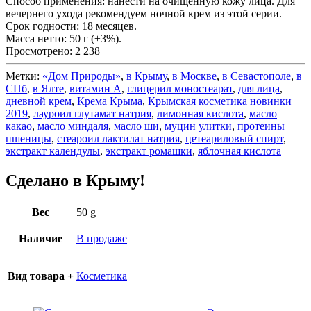
Способ применения: нанести на очищенную кожу лица. Для
вечернего ухода рекомендуем ночной крем из этой серии.
Срок годности: 18 месяцев.
Масса нетто: 50 г (±3%).
Просмотрено:
2 238
Метки:
«Дом Природы»
,
в Крыму
,
в Москве
,
в Севастополе
,
в
СПб
,
в Ялте
,
витамин А
,
глицерил моностеарат
,
для лица
,
дневной крем
,
Крема Крыма
,
Крымская косметика новинки
2019
,
лауроил глутамат натрия
,
лимонная кислота
,
масло
какао
,
масло миндаля
,
масло ши
,
муцин улитки
,
протеины
пшеницы
,
стеароил лактилат натрия
,
цетеариловый спирт
,
экстракт календулы
,
экстракт ромашки
,
яблочная кислота
Сделано в Крыму!
Вес
50 g
Наличие
В продаже
Вид товара +
Косметика