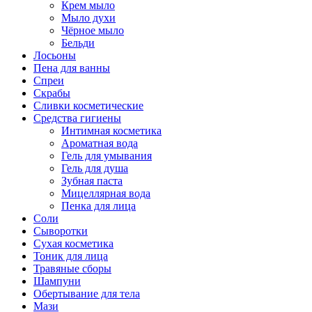
Крем мыло
Мыло духи
Чёрное мыло
Бельди
Лосьоны
Пена для ванны
Спреи
Скрабы
Сливки косметические
Средства гигиены
Интимная косметика
Ароматная вода
Гель для умывания
Гель для душа
Зубная паста
Мицеллярная вода
Пенка для лица
Соли
Сыворотки
Сухая косметика
Тоник для лица
Травяные сборы
Шампуни
Обертывание для тела
Мази