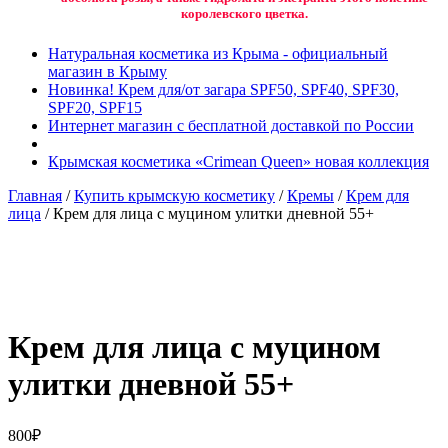
королевского цветка.
Натуральная косметика из Крыма - официальный
магазин в Крыму
Новинка! Крем для/от загара SPF50, SPF40, SPF30,
SPF20, SPF15
Интернет магазин с бесплатной доставкой по России
Крымская косметика «Crimean Queen» новая коллекция
Главная
/
Купить крымскую косметику
/
Кремы
/
Крем для
лица
/ Крем для лица с муцином улитки дневной 55+
Добавить в избранное
Товар в вашем избранном
Крем для лица с муцином
улитки дневной 55+
800
₽