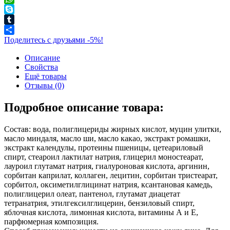
WhatsApp
Skype
Tumblr
Поделитесь с друзьями -5%!
Описание
Свойства
Ещё товары
Отзывы (0)
Подробное описание товара:
Состав: вода, полиглицериды жирных кислот, муцин улитки,
масло миндаля, масло ши, масло какао, экстракт ромашки,
экстракт календулы, протеины пшеницы, цетеариловый
спирт, стеароил лактилат натрия, глицерил моностеарат,
лауроил глутамат натрия, гиалуроновая кислота, аргинин,
сорбитан каприлат, коллаген, лецитин, сорбитан тристеарат,
сорбитол, оксиметилглицинат натрия, ксантановая камедь,
полиглицерил олеат, пантенол, глутамат диацетат
тетранатрия, этилгексилглицерин, бензиловый спирт,
яблочная кислота, лимонная кислота, витамины А и Е,
парфюмерная композиция.