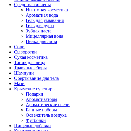
Средства гигиены
Интимная косметика
Ароматная вода
Гель для умывания
Гель для душа
Зубная паста
Мицеллярная вода
Пенка для лица
Соли
Сыворотки
Сухая косметика
Тоник для лица
Травяные сборы
Шампуни
Обертывание для тела
Мази
Крымские сувениры
Подарки
Ароматизаторы
Ароматические свечи
Банные наборы
Освежитель воздуха
Футболки
Пищевые добавки
Крымские травы