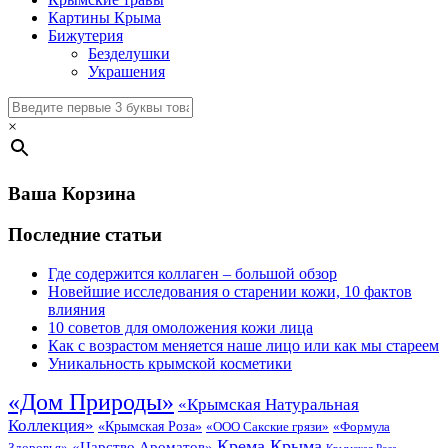
Картины Крыма
Бижутерия
Безделушки
Украшения
×
Ваша Корзина
Последние статьи
Где содержится коллаген – большой обзор
Новейшие исследования о старении кожи, 10 фактов
влияния
10 советов для омоложения кожи лица
Как с возрастом меняется наше лицо или как мы стареем
Уникальность крымской косметики
«Дом Природы»
«Крымская Натуральная
Коллекция»
«Крымская Роза»
«Формула
«ООО Сакские грязи»
Крема Крыма
«Царство Ароматов»
Здоровья»
Крымская Роза