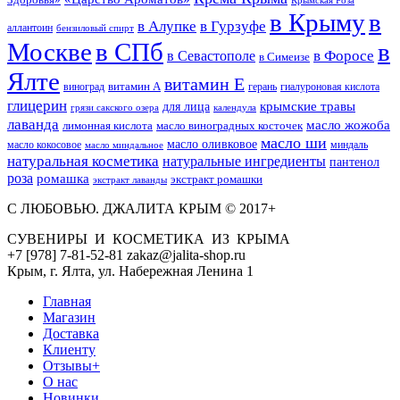
в Крыму
в
в Гурзуфе
в Алупке
аллантоин
бензиловый спирт
Москве
в СПб
в
в Форосе
в Севастополе
в Симеизе
Ялте
витамин Е
витамин А
виноград
герань
гиалуроновая кислота
глицерин
для лица
крымские травы
грязи сакского озера
календула
лаванда
масло жожоба
лимонная кислота
масло виноградных косточек
масло ши
масло оливковое
масло кокосовое
миндаль
масло миндальное
натуральная косметика
натуральные ингредиенты
пантенол
роза
ромашка
экстракт ромашки
экстракт лаванды
С ЛЮБОВЬЮ. ДЖАЛИТА КРЫМ © 2017+
СУВЕНИРЫ И КОСМЕТИКА ИЗ КРЫМА
+7 [978] 7-81-52-81 zakaz@jalita-shop.ru
Крым, г. Ялта, ул. Набережная Ленина 1
Главная
Магазин
Доставка
Клиенту
Отзывы+
О нас
Новинки