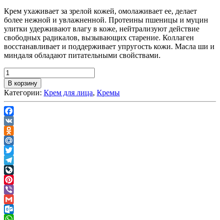
Крем ухаживает за зрелой кожей, омолаживает ее, делает
более нежной и увлажненной. Протеины пшеницы и муцин
улитки удерживают влагу в коже, нейтрализуют действие
свободных радикалов, вызывающих старение. Коллаген
восстанавливает и поддерживает упругость кожи. Масла ши и
миндаля обладают питательными свойствами.
В корзину
Категории:
Крем для лица
,
Кремы
Facebook
VK
Odnoklassniki
Mail.Ru
Twitter
Telegram
LiveJournal
Pinterest
Viber
Gmail
Outlook.com