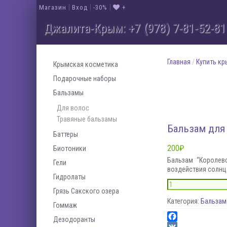
Магазин
Вход
-30%
+
Джалита-Крым: +7 (978) 7-81-52-81
Натуральная кос
На
Новая линейка крымской натураль
Натураль
Главная
/
Купить к
Крымская косметика
У нас 
Подарочные наборы
Добавить в и
Бальзамы
Товар в вашем 
Для волос
Существует около 30 тысяч видов роз. Большое кол
Травяные бальзамы
полный комплекс косметических средств по ух
Бальзам для 
Баттеры
200
₽
Биотоники
Бальзам “Королев
Гели
воздействия солнца
Гидролаты
Грязь Сакского озера
Категория:
Бальза
Гоммаж
Дезодоранты
Facebook