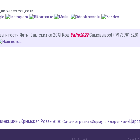
ции через соцсети:
цы и гости Ялты
: Вам
скидка 20%
! Код
Yalta2022
Самовывоз! +79787815281
ллекция»
«Царс
«Крымская Роза»
«ООО Сакские грязи»
«Формула Здоровья»