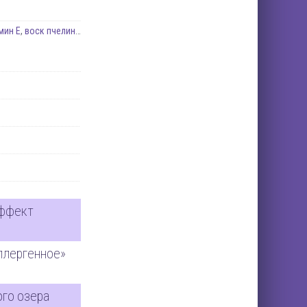
мин Е
,
воск пчелиный
,
для губ
,
календула
,
масло кокоса
,
масло персиково
эффект
ллергенное»
ого озера