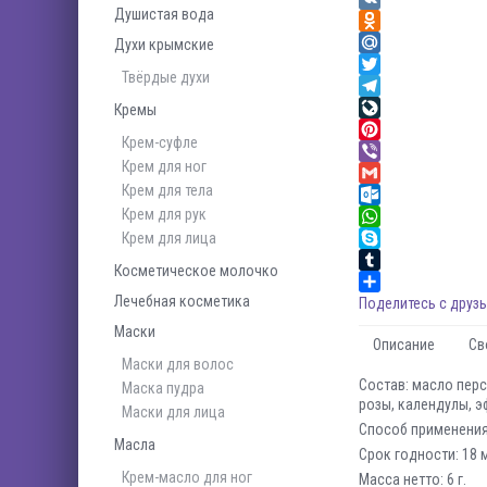
Душистая вода
VK
Odnoklassniki
Духи крымские
Mail.Ru
Твёрдые духи
Twitter
Telegram
Кремы
LiveJournal
Крем-суфле
Pinterest
Крем для ног
Viber
Крем для тела
Gmail
Крем для рук
Outlook.com
Крем для лица
WhatsApp
Skype
Косметическое молочко
Tumblr
Лечебная косметика
Поделитесь с друзь
Маски
Описание
Св
Маски для волос
Состав: масло перс
Маска пудра
розы, календулы, э
Маски для лица
Способ применения:
Масла
Срок годности: 18 
Крем-масло для ног
Масса нетто: 6 г.