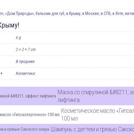
1
en
,
«Дом Природы»
,
бальзам для губ
,
в Крыму
,
в Москве
,
в СПб
,
в Ялте
,
вита
Крыму!
6 g
2 × 2 × 7 cm
В продаже
 +
Косметика
Маска со спирулиной &#8211; 
лифтинга
Косметическое масло «Гипоа
100 мл
Шампунь с дегтем и грязью Сакск