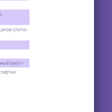
ос
уцином улитки
ный букет»
 лифтинг