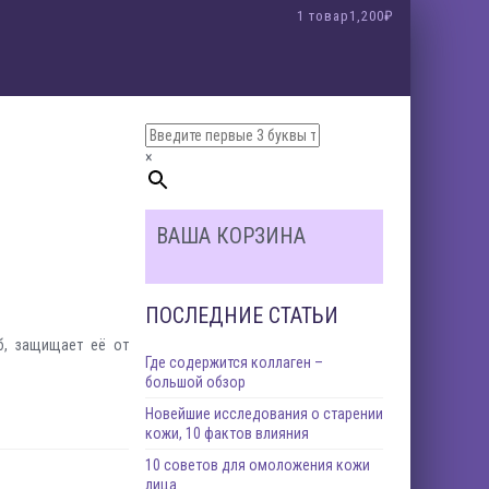
1 товар
1,200₽
азин в Крыму
 SPF30, SPF20, SPF15
доставкой по России
сметика «Crimean Queen» новая коллекция
ичного качества!
ты!
инимала ванны с лепестками роз
и отдыха!
метику!
×
ВАША КОРЗИНА
где для этого есть все условия. Здесь представлен
кстракта этого поистине королевского цветка.
ПОСЛЕДНИЕ СТАТЬИ
б, защищает её от
Где содержится коллаген –
большой обзор
Новейшие исследования о старении
кожи, 10 фактов влияния
10 советов для омоложения кожи
лица