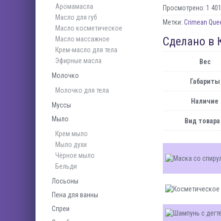
Аромамасла
Просмотрено:
1 40
Масло для губ
Метки:
Crimean Que
Масло косметическое
Сделано в 
Масло массажное
Крем-масло для тела
Эфирные масла
Вес
Молочко
Габариты
Молочко для тела
Наличие
Муссы
Мыло
Вид товара
Крем мыло
Мыло духи
Чёрное мыло
Бельди
Лосьоны
Пена для ванны
Спреи