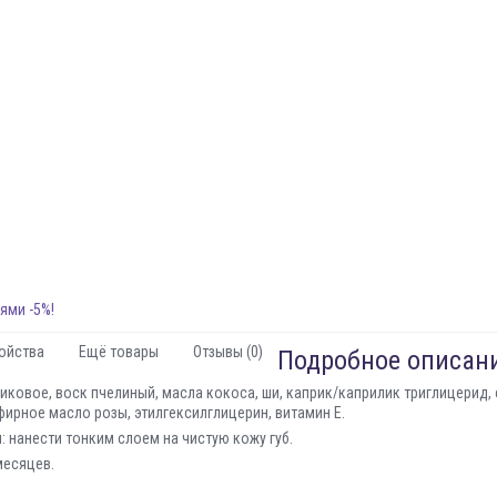
ями -5%!
ойства
Ещё товары
Отзывы (0)
Подробное описани
иковое, воск пчелиный, масла кокоса, ши, каприк/каприлик триглицерид,
фирное масло розы, этилгексилглицерин, витамин Е.
 нанести тонким слоем на чистую кожу губ.
месяцев.