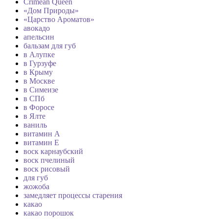
Crimean Queen
«Дом Природы»
«Царство Ароматов»
авокадо
апельсин
бальзам для губ
в Алупке
в Гурзуфе
в Крыму
в Москве
в Симеизе
в СПб
в Форосе
в Ялте
ваниль
витамин А
витамин Е
воск карнаубский
воск пчелиный
воск рисовый
для губ
жожоба
замедляет процессы старения
какао
какао порошок