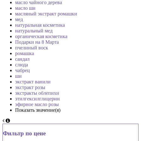
масло чайного дерева
масло ши
масляный экстракт ромашки
мед
натуральная косметика
натуральный мед
органическая косметика
Подарки на 8 Марта
пчелиный воск
ромашка
сандал
слюда
чабрец
ши
экстракт ванили
экстракт розы
экстракты облепихи
этилгексилглицерин
эфирное масло розы
Показать значение(я)
Фильтр по цене