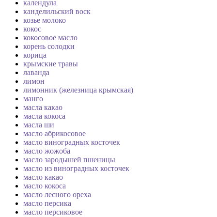
календула
канделильский воск
козье молоко
кокос
кокосовое масло
корень солодки
корица
крымские травы
лаванда
лимон
лимонник (железница крымская)
манго
масла какао
масла кокоса
масла ши
масло абрикосовое
масло виноградных косточек
масло жожоба
масло зародышей пшеницы
масло из виноградных косточек
масло какао
масло кокоса
масло лесного ореха
масло персика
масло персиковое