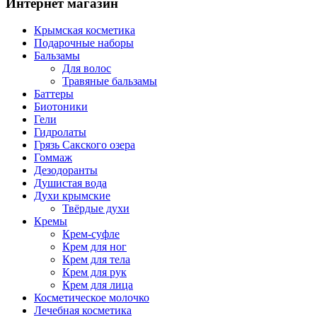
Интернет магазин
Крымская косметика
Подарочные наборы
Бальзамы
Для волос
Травяные бальзамы
Баттеры
Биотоники
Гели
Гидролаты
Грязь Сакского озера
Гоммаж
Дезодоранты
Душистая вода
Духи крымские
Твёрдые духи
Кремы
Крем-суфле
Крем для ног
Крем для тела
Крем для рук
Крем для лица
Косметическое молочко
Лечебная косметика