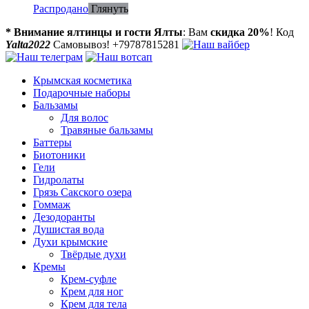
Распродано
Глянуть
* Внимание ялтинцы и гости Ялты
: Вам
скидка 20%
! Код
Yalta2022
Самовывоз! +79787815281
Крымская косметика
Подарочные наборы
Бальзамы
Для волос
Травяные бальзамы
Баттеры
Биотоники
Гели
Гидролаты
Грязь Сакского озера
Гоммаж
Дезодоранты
Душистая вода
Духи крымские
Твёрдые духи
Кремы
Крем-суфле
Крем для ног
Крем для тела