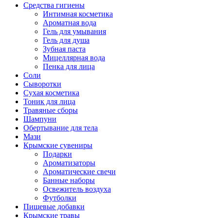
Средства гигиены
Интимная косметика
Ароматная вода
Гель для умывания
Гель для душа
Зубная паста
Мицеллярная вода
Пенка для лица
Соли
Сыворотки
Сухая косметика
Тоник для лица
Травяные сборы
Шампуни
Обертывание для тела
Мази
Крымские сувениры
Подарки
Ароматизаторы
Ароматические свечи
Банные наборы
Освежитель воздуха
Футболки
Пищевые добавки
Крымские травы