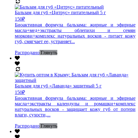
Бальзам для губ «Цитрус» питательный 5 г
150
₽
Биоактивная формула бальзама: жирные и эфирные
масла+мед+экстракты облепихи и семян
моркови+комплекс натуральных восков - питает кожу
губ, смягчает ее, устраняет...
Распродано
Глянуть
Бальзам для губ «Лаванда» защитный 5 г
150
₽
Биоактивная формула бальзама: жирные и эфирные
масла+экстракты календулы и ромашки+комплекс
натуральных восков - защищает кожу губ от потери
влаги, сухости,...
Распродано
Глянуть