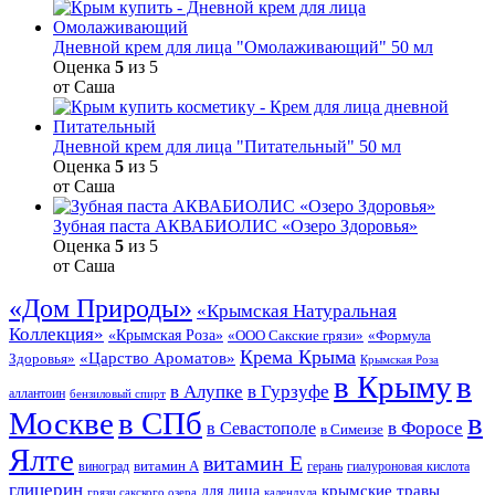
Дневной крем для лица "Омолаживающий" 50 мл
Оценка
5
из 5
от Саша
Дневной крем для лица "Питательный" 50 мл
Оценка
5
из 5
от Саша
Зубная паста АКВАБИОЛИС «Озеро Здоровья»
Оценка
5
из 5
от Саша
«Дом Природы»
«Крымская Натуральная
Коллекция»
«Крымская Роза»
«Формула
«ООО Сакские грязи»
Крема Крыма
«Царство Ароматов»
Здоровья»
Крымская Роза
в Крыму
в
в Гурзуфе
в Алупке
аллантоин
бензиловый спирт
Москве
в СПб
в
в Форосе
в Севастополе
в Симеизе
Ялте
витамин Е
витамин А
виноград
герань
гиалуроновая кислота
глицерин
для лица
крымские травы
грязи сакского озера
календула