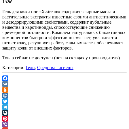
152
₽
Гель для кожи ног «X-stream» содержит эфирные масла и
растительные экстракты известные своими антисептическими
и дезодорирующими свойствами, содержит дубильные
вещества и каротиноиды, способствующие снижению
чрезмерной потливости. Комплекс натуральных биоактивных
компонентов быстро и эффективно смягчает, увлажняет и
питает кожу, регулирует работу сальных желез, обеспечивает
защиту кожи от внешних факторов.
Товар сейчас не доступен (нет на складах у производителя).
Категории:
Гели
,
Средства гигиены
Facebook
VK
Odnoklassniki
Mail.Ru
Twitter
Telegram
LiveJournal
Pinterest