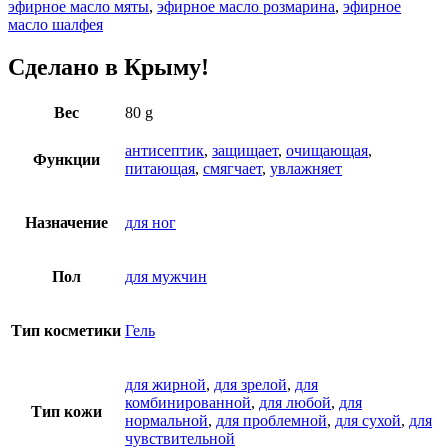
эфирное масло мяты
,
эфирное масло розмарина
,
эфирное
масло шалфея
Сделано в Крыму!
Вес
80 g
антисептик
,
защищает
,
очищающая
,
Функции
питающая
,
смягчает
,
увлажняет
Назначение
для ног
Пол
для мужчин
Тип косметики
Гель
для жирной
,
для зрелой
,
для
комбинированной
,
для любой
,
для
Тип кожи
нормальной
,
для проблемной
,
для сухой
,
для
чувствительной