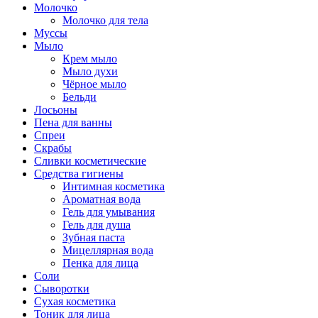
Молочко
Молочко для тела
Муссы
Мыло
Крем мыло
Мыло духи
Чёрное мыло
Бельди
Лосьоны
Пена для ванны
Спреи
Скрабы
Сливки косметические
Средства гигиены
Интимная косметика
Ароматная вода
Гель для умывания
Гель для душа
Зубная паста
Мицеллярная вода
Пенка для лица
Соли
Сыворотки
Сухая косметика
Тоник для лица