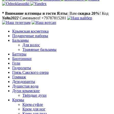
* Внимание ялтинцы и гости Ялты
: Вам
скидка 20%
! Код
Yalta2022
Самовывоз! +79787815281
Крымская косметика
Подарочные наборы
Бальзамы
Для волос
Травяные бальзамы
Баттеры
Биотоники
Гели
Гидролаты
Грязь Сакского озера
Гоммаж
Дезодоранты
Душистая вода
Духи крымские
Твёрдые духи
Кремы
Крем-суфле
Крем для ног
Крем для тела