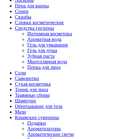
Лосьоны
Пена для ванны
Спреи
Скрабы
Сливки косметические
Средства гигиены
Интимная косметика
Ароматная вода
Гель для умывания
Гель для душа
Зубная паста
Мицеллярная вода
Пенка для лица
Соли
Сыворотки
Сухая косметика
Тоник для лица
Травяные сборы
Шампуни
Обертывание для тела
Мази
Крымские сувениры
Подарки
Ароматизаторы
Ароматические свечи