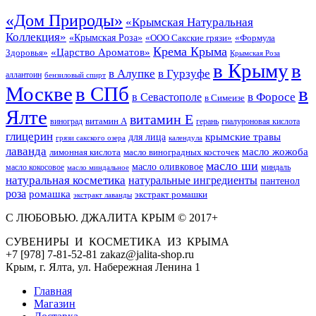
«Дом Природы»
«Крымская Натуральная
Коллекция»
«Крымская Роза»
«Формула
«ООО Сакские грязи»
Крема Крыма
«Царство Ароматов»
Здоровья»
Крымская Роза
в Крыму
в
в Гурзуфе
в Алупке
аллантоин
бензиловый спирт
Москве
в СПб
в
в Форосе
в Севастополе
в Симеизе
Ялте
витамин Е
витамин А
виноград
герань
гиалуроновая кислота
глицерин
для лица
крымские травы
грязи сакского озера
календула
лаванда
масло жожоба
лимонная кислота
масло виноградных косточек
масло ши
масло оливковое
масло кокосовое
миндаль
масло миндальное
натуральная косметика
натуральные ингредиенты
пантенол
роза
ромашка
экстракт ромашки
экстракт лаванды
С ЛЮБОВЬЮ. ДЖАЛИТА КРЫМ © 2017+
СУВЕНИРЫ И КОСМЕТИКА ИЗ КРЫМА
+7 [978] 7-81-52-81 zakaz@jalita-shop.ru
Крым, г. Ялта, ул. Набережная Ленина 1
Главная
Магазин