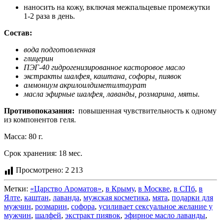
наносить на кожу, включая межпальцевые промежутки
1-2 раза в день.
Состав:
вода подготовленная
глицерин
ПЭГ-40 гидрогенизированное касторовое масло
экстракты шалфея, каштана, софоры, пиявок
аммониум акрилоилдиметилтаурат
масла эфирные шалфея, лаванды, розмарина, мяты.
Противопоказания:
повышенная чувствительность к одному
из компонентов геля.
Масса: 80 г.
Срок хранения: 18 мес.
Просмотрено:
2 213
Метки:
«Царство Ароматов»
,
в Крыму
,
в Москве
,
в СПб
,
в
Ялте
,
каштан
,
лаванда
,
мужская косметика
,
мята
,
подарки для
мужчин
,
розмарин
,
софора
,
усиливает сексуальное желание у
мужчин
,
шалфей
,
экстракт пиявок
,
эфирное масло лаванды
,