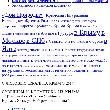
Как с возрастом меняется наше лицо или как мы стареем
Уникальность крымской косметики
«Дом Природы»
«Крымская Натуральная
Коллекция»
«Крымская Роза»
«Формула
«ООО Сакские грязи»
Крема Крыма
«Царство Ароматов»
Здоровья»
Крымская Роза
в Крыму
в
в Гурзуфе
в Алупке
аллантоин
бензиловый спирт
Москве
в СПб
в
в Форосе
в Севастополе
в Симеизе
Ялте
витамин Е
витамин А
виноград
герань
гиалуроновая кислота
глицерин
для лица
крымские травы
грязи сакского озера
календула
лаванда
масло жожоба
лимонная кислота
масло виноградных косточек
масло ши
масло оливковое
масло кокосовое
миндаль
масло миндальное
натуральная косметика
натуральные ингредиенты
пантенол
роза
ромашка
экстракт ромашки
экстракт лаванды
С ЛЮБОВЬЮ. ДЖАЛИТА КРЫМ © 2017+
СУВЕНИРЫ И КОСМЕТИКА ИЗ КРЫМА
+7 [978] 7-81-52-81 zakaz@jalita-shop.ru
Крым, г. Ялта, ул. Набережная Ленина 1
Главная