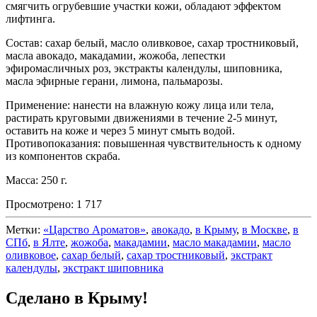
смягчить огрубевшие участки кожи, обладают эффектом
лифтинга.
Состав: сахар белый, масло оливковое, сахар тростниковый,
масла авокадо, макадамии, жожоба, лепестки
эфиромасличных роз, экстракты календулы, шиповника,
масла эфирные герани, лимона, пальмарозы.
Применение: нанести на влажную кожу лица или тела,
растирать круговыми движениями в течение 2-5 минут,
оставить на коже и через 5 минут смыть водой.
Противопоказания: повышенная чувствительность к одному
из компонентов скраба.
Масса: 250 г.
Просмотрено:
1 717
Метки:
«Царство Ароматов»
,
авокадо
,
в Крыму
,
в Москве
,
в
СПб
,
в Ялте
,
жожоба
,
макадамии
,
масло макадамии
,
масло
оливковое
,
сахар белый
,
сахар тростниковый
,
экстракт
календулы
,
экстракт шиповника
Сделано в Крыму!