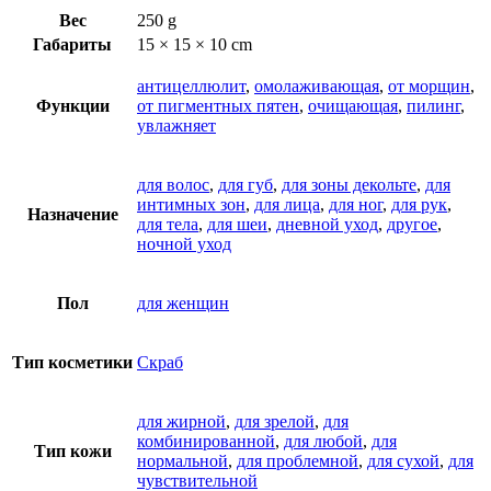
Вес
250 g
Габариты
15 × 15 × 10 cm
антицеллюлит
,
омолаживающая
,
от морщин
,
Функции
от пигментных пятен
,
очищающая
,
пилинг
,
увлажняет
для волос
,
для губ
,
для зоны декольте
,
для
интимных зон
,
для лица
,
для ног
,
для рук
,
Назначение
для тела
,
для шеи
,
дневной уход
,
другое
,
ночной уход
Пол
для женщин
Тип косметики
Скраб
для жирной
,
для зрелой
,
для
комбинированной
,
для любой
,
для
Тип кожи
нормальной
,
для проблемной
,
для сухой
,
для
чувствительной