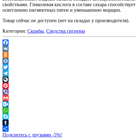
свойствами. Гликолевая кислота в составе сахара способствует
осветлению пигментных пятен и уменьшению морщин.
Товар сейчас не доступен (нет на складах у производителя).
Категории:
Скрабы
,
Средства гигиены
Facebook
VK
Odnoklassniki
Mail.Ru
Twitter
Telegram
LiveJournal
Pinterest
Viber
Gmail
Outlook.com
WhatsApp
Skype
Tumblr
Поделитесь с друзьями -5%!