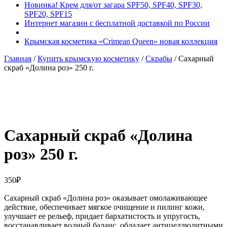
Новинка! Крем для/от загара SPF50, SPF40, SPF30,
SPF20, SPF15
Интернет магазин с бесплатной доставкой по России
Крымская косметика «Crimean Queen» новая коллекция
Главная
/
Купить крымскую косметику
/
Скрабы
/ Сахарный
скраб «Долина роз» 250 г.
Добавить в избранное
Товар в вашем избранном
Сахарный скраб «Долина
роз» 250 г.
350
₽
Сахарный скраб «Долина роз» оказывает омолаживающее
действие, обеспечивает мягкое очищение и пилинг кожи,
улучшает ее рельеф, придает бархатистость и упругость,
восстанавливает водный баланс, обладает антицеллюлитными