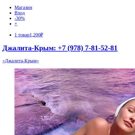
Магазин
Вход
-30%
+
1 товар
1,200₽
Джалита-Крым: +7 (978) 7-81-52-81
«Джалита-Крым»