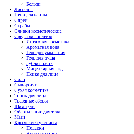
Бельди
Лосьоны
Пена для ванны
Спреи
Скрабы
Сливки косметические
Средства гигиены
Интимная косметика
Ароматная вода
Гель для умывания
Гель для душа
Зубная паста
Мицеллярная вода
Пенка для лица
Соли
Сыворотки
Сухая косметика
Тоник для лица
Травяные сборы
Шампуни
Обертывание для тела
Мази
Крымские сувениры
Подарки
Ароматизаторы