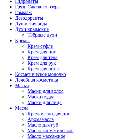
Гидролаты
Грязь Сакского озера
Гоммаж
Дезодоранты
Душистая вода
Духи крымские
Твёрдые духи
Кремы
Крем-суфле
Крем для ног
Крем для тела
Крем для рук
Крем для лица
Косметическое молочко
Лечебная косметика
Маски
Маски для волос
Маска пудра
Маски для лица
Масла
Крем-масло для ног
Аромамасла
Масло для губ
Масло косметическое
Масло массажное