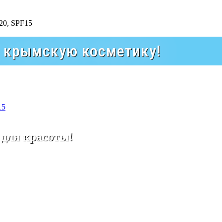
а крымскую косметику!
15
 для красоты!