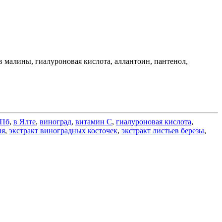
ов малины, гиалуроновая кислота, аллантоин, пантенол,
СПб
,
в Ялте
,
виноград
,
витамин C
,
гиалуроновая кислота
,
ия
,
экстракт виноградных косточек
,
экстракт листьев березы
,