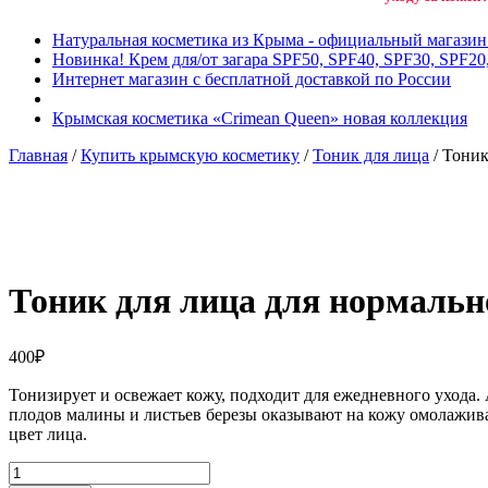
Натуральная косметика из Крыма - официальный магази
Новинка! Крем для/от загара SPF50, SPF40, SPF30, SPF20
Интернет магазин с бесплатной доставкой по России
Крымская косметика «Crimean Queen» новая коллекция
Главная
/
Купить крымскую косметику
/
Тоник для лица
/ Тоник
Добавить в избранное
Товар в вашем избранном
Тоник для лица для нормальн
400
₽
Тонизирует и освежает кожу, подходит для ежедневного ухода
плодов малины и листьев березы оказывают на кожу омолажив
цвет лица.