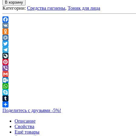
В корзину
Категории:
Средства гигиены
,
Тоник для лица
Facebook
VK
Odnoklassniki
Mail.Ru
Twitter
Telegram
LiveJournal
Pinterest
Viber
Gmail
Outlook.com
WhatsApp
Skype
Tumblr
Поделитесь с друзьями -5%!
Описание
Свойства
Ещё товары