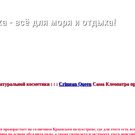
а - всё для моря и отдыха!
туральной косметики : : :
Crimean Queen
Сама Клеопатра пр
в произрастает на солнечном Крымском полуострове, где для этого есть вс
лица на основе абсолюта розы, а также гидролата и экстракта этого поистин