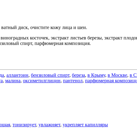
 ватный диск, очистите кожу лица и шеи.
 виноградных косточек, экстракт листьев березы, экстракт плод
ензиловый спирт, парфюмерная композиция.
да
,
аллантоин
,
бензиловый спирт
,
береза
,
в Крыму
,
в Москве
,
в 
та
,
малина
,
оксиметилглицин
,
пантенол
,
парфюмерная композиц
ющая
,
тонизирует
,
увлажняет
,
укрепляет капилляры