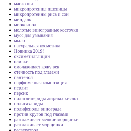
масло ши
микропротеины пшеницы
микропротеины риса и сои
миндаль
миоксинол
молотые виноградные косточки
мусс для умывания
мыло
натуральная косметика
Новинка 2019!
оксиметилглицин
оливки
омолаживает кожу век
отечность под глазами
пантенол
парфюмерная композиция
перлит
персик
полиглицериды жирных кислот
полисахариды
полифенолы винограда
против кругов под глазами
разглаживает мелкие морщинки
разглаживает морщинки
ресвератрол