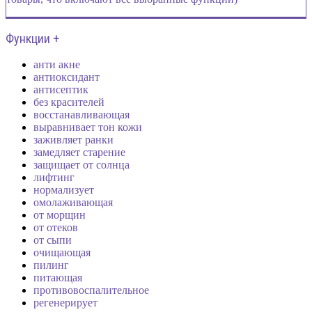
Функции +
анти акне
антиоксидант
антисептик
без красителей
восстанавливающая
выравнивает тон кожи
заживляет ранки
замедляет старение
защищает от солнца
лифтинг
нормализует
омолаживающая
от морщин
от отеков
от сыпи
очищающая
пилинг
питающая
противовоспалительное
регенерирует