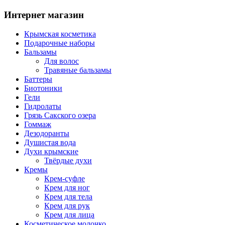
Интернет магазин
Крымская косметика
Подарочные наборы
Бальзамы
Для волос
Травяные бальзамы
Баттеры
Биотоники
Гели
Гидролаты
Грязь Сакского озера
Гоммаж
Дезодоранты
Душистая вода
Духи крымские
Твёрдые духи
Кремы
Крем-суфле
Крем для ног
Крем для тела
Крем для рук
Крем для лица
Косметическое молочко