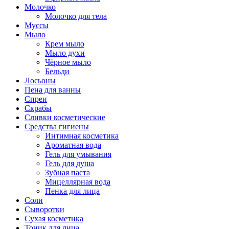
Молочко
Молочко для тела
Муссы
Мыло
Крем мыло
Мыло духи
Чёрное мыло
Бельди
Лосьоны
Пена для ванны
Спреи
Скрабы
Сливки косметические
Средства гигиены
Интимная косметика
Ароматная вода
Гель для умывания
Гель для душа
Зубная паста
Мицеллярная вода
Пенка для лица
Соли
Сыворотки
Сухая косметика
Тоник для лица