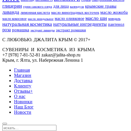
глицерин
для лица
крымские травы
грязи сакского озера
календула
лаванда
масло жожоба
лимонная кислота
масло виноградных косточек
масло ши
масло оливковое
масло кокосовое
миндаль
масло миндальное
натуральная косметика
натуральные ингредиенты
пантенол
роза
ромашка
экстракт ромашки
экстракт лаванды
С ЛЮБОВЬЮ. ДЖАЛИТА КРЫМ © 2017+
СУВЕНИРЫ И КОСМЕТИКА ИЗ КРЫМА
+7 [978] 7-81-52-81 zakaz@jalita-shop.ru
Крым, г. Ялта, ул. Набережная Ленина 1
Главная
Магазин
Доставка
Клиенту
Отзывы+
О нас
Новинки
Наш Блог
Новости