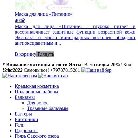
Маска для лица «Питание»
400
₽
Маска для лица «Питание» - глубоко питает и
восстанавливает защитные функции возрастной кожи
Экстракт и масло виноградных косточек обладают
антиоксидантным и...
В корзину
Глянуть
* Внимание ялтинцы и гости Ялты
: Вам
скидка 20%
! Код
Yalta2022
Самовывоз! +79787815281
Крымская косметика
Подарочные наборы
Бальзамы
Для волос
Травяные бальзамы
Баттеры
Биотоники
Гели
Гидролаты
Грязь Сакского озера