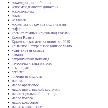
кокамидопропилбетаин
кокоамфодиацетат динатрия
кокоглюкоизд
кокос
коллаген
косметика от кругов под глазами
кофеин
крем от темных кругов под глазами
Крема Крыма
Крымская косметика новинки 2019
крымское натуральное винное мыло
ксантановая камедь
лаванда
лаурилметилглюкамид
лауроилглутамат натрия
лемонграсс
лецитин
лимонная кислота
малина
масло аргановое
масло виноградной косточки
масло зародышей пшеницы
масло кокоса
масло кокосовое
масло миндальное