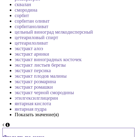
сквалан
смородина
сорбит
сорбитан оливат
сорбитаноливат
цельный виноград мелкодисперсный
цетеариловый спирт
цетеарилоливат
экстракт алоэ
экстракт арники
экстракт виноградных косточек
экстракт листьев березы
экстракт персика
экстракт плодов малины
экстракт розмарина
экстракт ромашки
экстракт черной смородины
этилгексилглицерин
янтарная кислота
янтарная пудра
Показать значение(я)