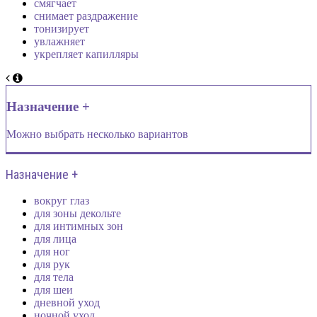
смягчает
снимает раздражение
тонизирует
увлажняет
укрепляет капилляры
Назначение +
Можно выбрать несколько вариантов
Назначение +
вокруг глаз
для зоны декольте
для интимных зон
для лица
для ног
для рук
для тела
для шеи
дневной уход
ночной уход