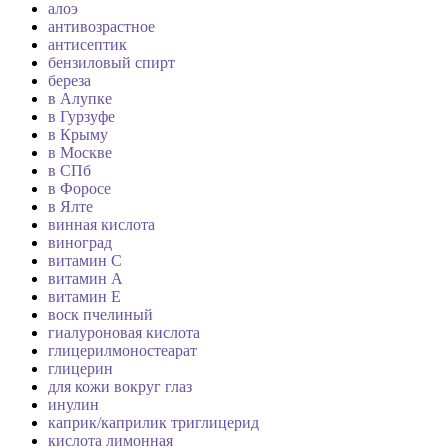
алоэ
антивозрастное
антисептик
бензиловый спирт
береза
в Алупке
в Гурзуфе
в Крыму
в Москве
в СПб
в Форосе
в Ялте
винная кислота
виноград
витамин C
витамин А
витамин Е
воск пчелиный
гиалуроновая кислота
глицерилмоностеарат
глицерин
для кожи вокруг глаз
инулин
каприк/каприлик триглицерид
кислота лимонная