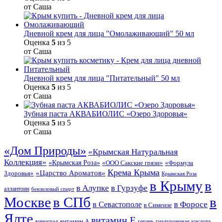
от Саша
Дневной крем для лица "Омолаживающий" 50 мл
Оценка
5
из 5
от Саша
Дневной крем для лица "Питательный" 50 мл
Оценка
5
из 5
от Саша
Зубная паста АКВАБИОЛИС «Озеро Здоровья»
Оценка
5
из 5
от Саша
«Дом Природы»
«Крымская Натуральная
Коллекция»
«Крымская Роза»
«Формула
«ООО Сакские грязи»
Крема Крыма
«Царство Ароматов»
Здоровья»
Крымская Роза
в Крыму
в
в Гурзуфе
в Алупке
аллантоин
бензиловый спирт
Москве
в СПб
в
в Форосе
в Севастополе
в Симеизе
Ялте
витамин Е
витамин А
виноград
герань
гиалуроновая кислота