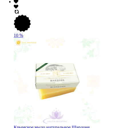
10
%
Крымское мыло натуральное Шардоне