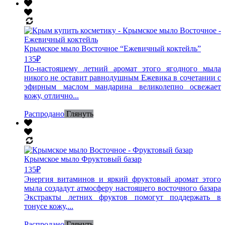
Крымское мыло Восточное “Ежевичный коктейль”
135
₽
По-настоящему летний аромат этого ягодного мыла
никого не оставит равнодушным Ежевика в сочетании с
эфирным маслом мандарина великолепно освежает
кожу, отлично...
Распродано
Глянуть
Крымское мыло Фруктовый базар
135
₽
Энергия витаминов и яркий фруктовый аромат этого
мыла создадут атмосферу настоящего восточного базара
Экстракты летних фруктов помогут поддержать в
тонусе кожу,...
Распродано
Глянуть