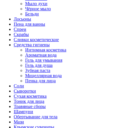
Мыло духи
Чёрное мыло
Бельди
Лосьоны
Пена для ванны
Спреи
Скрабы
Сливки косметические
Средства гигиены
Интимная косметика
Ароматная вода
Гель для умывания
Гель для душа
Зубная паста
Мицеллярная вода
Пенка для лица
Соли
Сыворотки
Сухая косметика
Тоник для лица
Травяные сборы
Шампуни
Обертывание для тела
Мази
Крымские сувениры