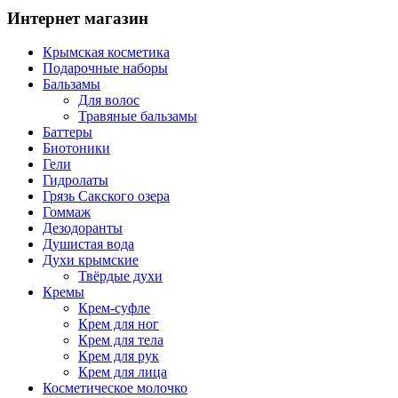
Интернет магазин
Крымская косметика
Подарочные наборы
Бальзамы
Для волос
Травяные бальзамы
Баттеры
Биотоники
Гели
Гидролаты
Грязь Сакского озера
Гоммаж
Дезодоранты
Душистая вода
Духи крымские
Твёрдые духи
Кремы
Крем-суфле
Крем для ног
Крем для тела
Крем для рук
Крем для лица
Косметическое молочко