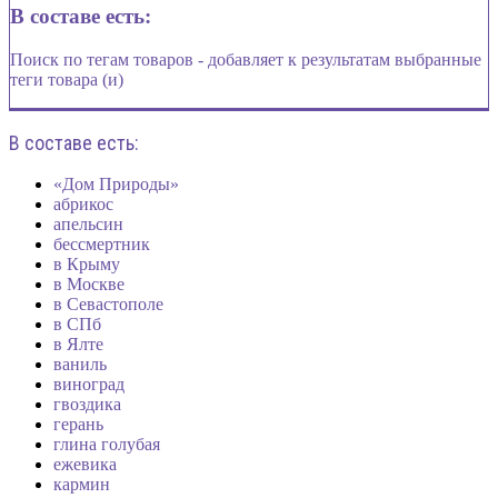
В составе есть:
Поиск по тегам товаров - добавляет к результатам выбранные
теги товара (и)
В составе есть:
«Дом Природы»
абрикос
апельсин
бессмертник
в Крыму
в Москве
в Севастополе
в СПб
в Ялте
ваниль
виноград
гвоздика
герань
глина голубая
ежевика
кармин