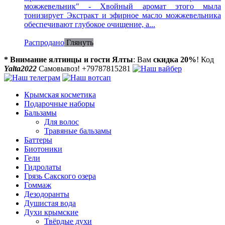
можжевельник" - Хвойный аромат этого мыла
тонизирует Экстракт и эфирное масло можжевельника
обеспечивают глубокое очищение, а...
Распродано
Глянуть
* Внимание ялтинцы и гости Ялты
: Вам
скидка 20%
! Код
Yalta2022
Самовывоз! +79787815281
Крымская косметика
Подарочные наборы
Бальзамы
Для волос
Травяные бальзамы
Баттеры
Биотоники
Гели
Гидролаты
Грязь Сакского озера
Гоммаж
Дезодоранты
Душистая вода
Духи крымские
Твёрдые духи