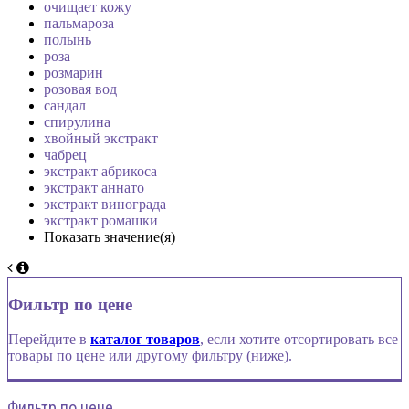
очищает кожу
пальмароза
полынь
роза
розмарин
розовая вод
сандал
спирулина
хвойный экстракт
чабрец
экстракт абрикоса
экстракт аннато
экстракт винограда
экстракт ромашки
Показать значение(я)
Фильтр по цене
Перейдите в
каталог товаров
, если хотите отсортировать все
товары по цене или другому фильтру (ниже).
Фильтр по цене