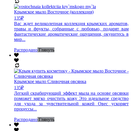
Крымское мыло Восточное (коллекция)
135
₽
Вас ждет великолепная коллекция крымских ароматов,
травы и фрукты, собранные с любовью, подарят вам
фантастические ароматические ощущения, окунитесь в
мир...
Распродано
Глянуть
Крымское мыло Сливочная овсянка
135
₽
Легкий скрабирующий эффект мыла на основе овсянки
поможет мягко очистить кожу Это идеальное средство
для ухода за чувствительной кожей Овес ускоряет
процессы...
Распродано
Глянуть