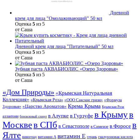
Дневной
крем для лица "Омолаживающий" 50 мл
Оценка
5
из 5
от Саша
Дневной крем для лица "Питательный" 50 мл
Оценка
5
из 5
от Саша
Зубная паста АКВАБИОЛИС «Озеро Здоровья»
Оценка
5
из 5
от Саша
«Дом Природы»
«Крымская Натуральная
Коллекция»
«Крымская Роза»
«Формула
«ООО Сакские грязи»
Крема Крыма
«Царство Ароматов»
Здоровья»
Крымская Роза
в Крыму
в
в Гурзуфе
в Алупке
аллантоин
бензиловый спирт
Москве
в СПб
в
в Форосе
в Севастополе
в Симеизе
Ялте
витамин Е
витамин А
виноград
герань
гиалуроновая кислота