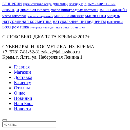
глицерин
для лица
крымские травы
грязи сакского озера
календула
лаванда
масло жожоба
лимонная кислота
масло виноградных косточек
масло ши
масло оливковое
масло кокосовое
миндаль
масло миндальное
натуральная косметика
натуральные ингредиенты
пантенол
роза
ромашка
экстракт ромашки
экстракт лаванды
С ЛЮБОВЬЮ. ДЖАЛИТА КРЫМ © 2017+
СУВЕНИРЫ И КОСМЕТИКА ИЗ КРЫМА
+7 [978] 7-81-52-81 zakaz@jalita-shop.ru
Крым, г. Ялта, ул. Набережная Ленина 1
Главная
Магазин
Доставка
Клиенту
Отзывы+
О нас
Новинки
Наш Блог
Новости