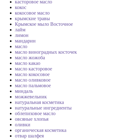
касторовое масло
кокос
кокосовое масло
крымские травы
Крымское мыло Восточное
лайм
лимон
мандарин
масло
масло виноградных косточек
масло жожоба
масло какао
масло касторовое
масло кокосовое
масло оливковое
масло пальмовое
миндаль
можжевельник
натуральная косметика
натуральные ингредиенты
облепиховое масло
овсяные хлопья
оливки
органическая косметика
отвар шалфея