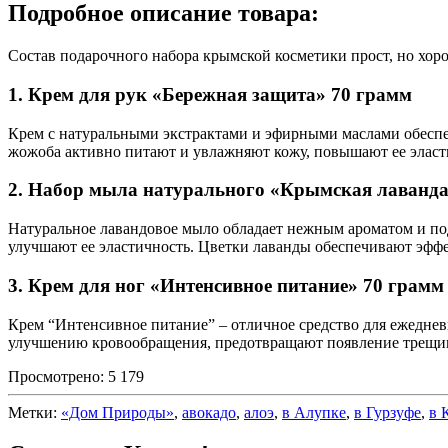
Подробное описание товара:
Состав подарочного набора крымской косметики прост, но хор
1. Крем для рук «Бережная защита» 70 грамм
Крем с натуральными экстрактами и эфирными маслами обеспе
жожоба активно питают и увлажняют кожу, повышают ее эласт
2. Набор мыла натурального «Крымская лаванда» 
Натуральное лавандовое мыло обладает нежным ароматом и под
улучшают ее эластичность. Цветки лаванды обеспечивают эффе
3. Крем для ног «Интенсивное питание» 70 грамм
Крем “Интенсивное питание” – отличное средство для ежедневн
улучшению кровообращения, предотвращают появление трещин
Просмотрено:
5 179
Метки:
«Дом Природы»
,
авокадо
,
алоэ
,
в Алупке
,
в Гурзуфе
,
в 