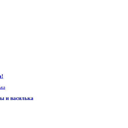
а!
пы и василька