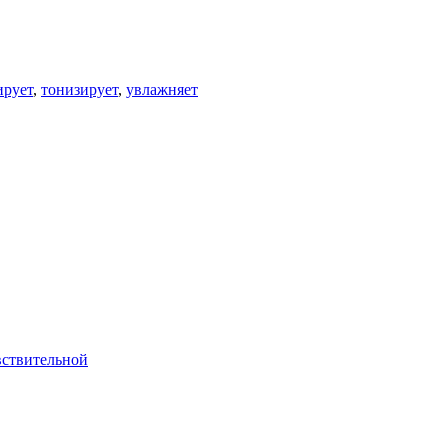
ирует
,
тонизирует
,
увлажняет
вствительной