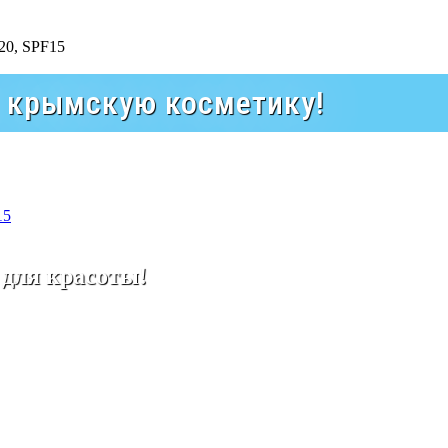
а крымскую косметику!
15
 для красоты!