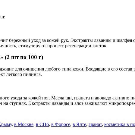
ош:
чит бережный уход за кожей рук. Экстракты лаванды и шалфея
ичность, стимулируют процесс регенерации клеток.
(2 шт по 100 г)
ходит для очищения любого типа кожи. Входящие в его состав 
кт легкого пилинга.
ого ухода за кожей ног. Масла ши, граната и авокадо активно 
 на ступнях. Экстракты лаванды и алоэ заживляют микроповреж
Крыму
,
в Москве
,
в СПб
,
в Форосе
,
в Ялте
,
гранат
,
косметика в п