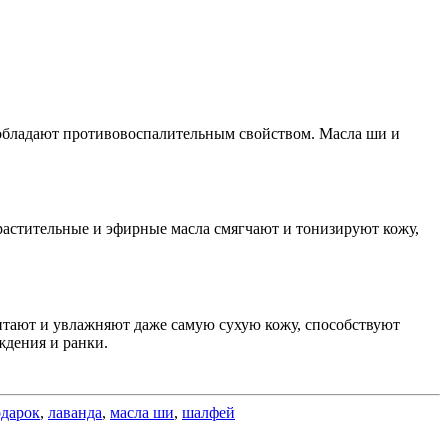
 обладают противовоспалительным свойством. Масла ши и
растительные и эфирные масла смягчают и тонизируют кожу,
питают и увлажняют даже самую сухую кожу, способствуют
дения и ранки.
одарок
,
лаванда
,
масла ши
,
шалфей