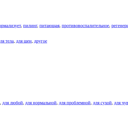
ормализует
,
пилинг
,
питающая
,
противовоспалительное
,
регенер
ля тела
,
для шеи
,
другое
,
для любой
,
для нормальной
,
для проблемной
,
для сухой
,
для чу