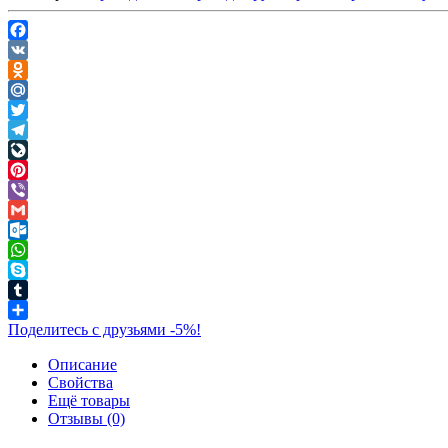
Facebook
VK
Odnoklassniki
Mail.Ru
Twitter
Telegram
LiveJournal
Pinterest
Viber
Gmail
Outlook.com
WhatsApp
Skype
Tumblr
Поделитесь с друзьями -5%!
Описание
Свойства
Ещё товары
Отзывы (0)