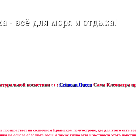
а - всё для моря и отдыха!
туральной косметики : : :
Crimean Queen
Сама Клеопатра пр
в произрастает на солнечном Крымском полуострове, где для этого есть вс
лица на основе абсолюта розы, а также гидролата и экстракта этого поистин