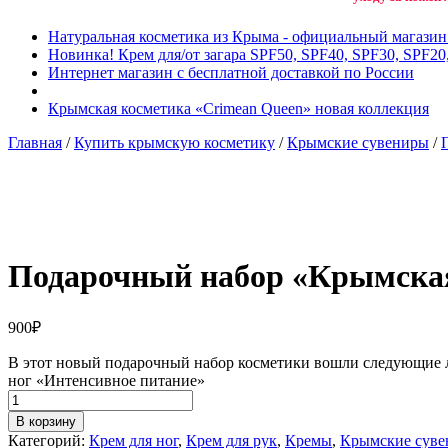
Натуральная косметика из Крыма - официальный магази
Новинка! Крем для/от загара SPF50, SPF40, SPF30, SPF20
Интернет магазин с бесплатной доставкой по России
Крымская косметика «Crimean Queen» новая коллекция
Главная
/
Купить крымскую косметику
/
Крымские сувениры
/
Добавить в избранное
Товар в вашем избранном
Подарочный набор «Крымска
900
₽
В этот новый подарочный набор косметики вошли следующие ла
ног «Интенсивное питание»
В корзину
Категорий:
Крем для ног
,
Крем для рук
,
Кремы
,
Крымские сув