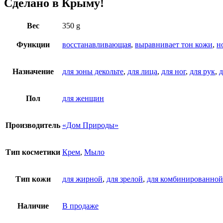
Сделано в Крыму!
Вес
350 g
Функции
восстанавливающая
,
выравнивает тон кожи
,
н
Назначение
для зоны декольте
,
для лица
,
для ног
,
для рук
,
д
Пол
для женщин
Производитель
«Дом Природы»
Тип косметики
Крем
,
Мыло
Тип кожи
для жирной
,
для зрелой
,
для комбинированной
Наличие
В продаже