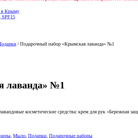
н в Крыму
, SPF15
Подарки
/ Подарочный набор «Крымская лаванда» №1
я лаванда» №1
вандовые косметические средства: крем для рук «Бережная защ
ениры
,
Мыло
,
Подарки
,
Подарочные наборы