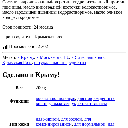
Состав: гидролизованный кератин, гидролизованный протеин
пшеницы, масло виноградной косточки водорастворимое,
масло зародышей пшеницы водорастворимое, масло оливкое
водораствроримое
Срок годности: 24 месяца
Производитель: Крымская роза
Просмотрено:
2 302
Метки:
в Крыму
,
в Москве
,
в СПб
,
в Ялте
,
для волос
,
Крымская Роза
,
натуральные ингредиенты
Сделано в Крыму!
Вес
200 g
восстанавливающая
,
для поврежденных
Функции
волос
,
увлажняет
,
укрепляет волосы
для жирной
,
для зрелой
,
для
Тип кожи
комбинированной
,
для нормальной
,
для