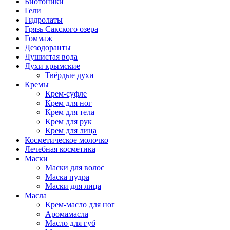
Биотоники
Гели
Гидролаты
Грязь Сакского озера
Гоммаж
Дезодоранты
Душистая вода
Духи крымские
Твёрдые духи
Кремы
Крем-суфле
Крем для ног
Крем для тела
Крем для рук
Крем для лица
Косметическое молочко
Лечебная косметика
Маски
Маски для волос
Маска пудра
Маски для лица
Масла
Крем-масло для ног
Аромамасла
Масло для губ