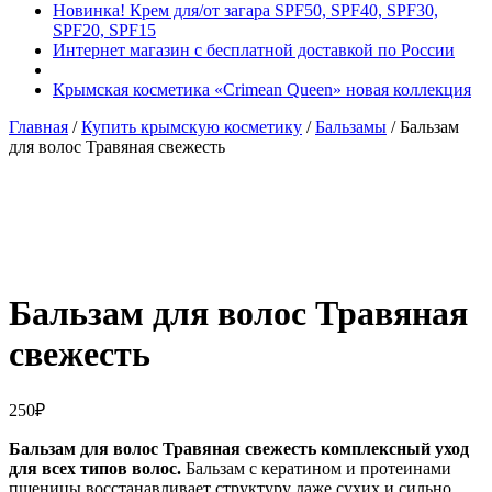
Новинка! Крем для/от загара SPF50, SPF40, SPF30,
SPF20, SPF15
Интернет магазин с бесплатной доставкой по России
Крымская косметика «Crimean Queen» новая коллекция
Главная
/
Купить крымскую косметику
/
Бальзамы
/ Бальзам
для волос Травяная свежесть
Добавить в избранное
Товар в вашем избранном
Бальзам для волос Травяная
свежесть
250
₽
Бальзам для волос Травяная свежесть комплексный уход
для всех типов волос.
Бальзам с кератином и протеинами
пшеницы восстанавливает структуру даже сухих и сильно