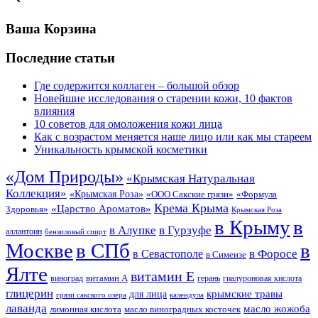
Ваша Корзина
Последние статьи
Где содержится коллаген – большой обзор
Новейшие исследования о старении кожи, 10 фактов
влияния
10 советов для омоложения кожи лица
Как с возрастом меняется наше лицо или как мы стареем
Уникальность крымской косметики
«Дом Природы»
«Крымская Натуральная
Коллекция»
«Крымская Роза»
«Формула
«ООО Сакские грязи»
Крема Крыма
«Царство Ароматов»
Здоровья»
Крымская Роза
в Крыму
в
в Гурзуфе
в Алупке
аллантоин
бензиловый спирт
Москве
в СПб
в
в Форосе
в Севастополе
в Симеизе
Ялте
витамин Е
витамин А
виноград
герань
гиалуроновая кислота
глицерин
для лица
крымские травы
грязи сакского озера
календула
лаванда
масло жожоба
лимонная кислота
масло виноградных косточек