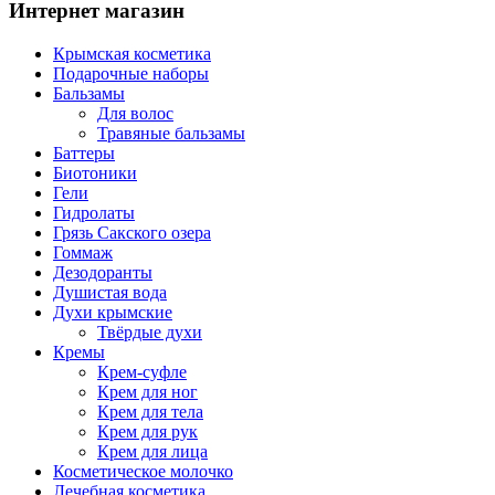
Интернет магазин
Крымская косметика
Подарочные наборы
Бальзамы
Для волос
Травяные бальзамы
Баттеры
Биотоники
Гели
Гидролаты
Грязь Сакского озера
Гоммаж
Дезодоранты
Душистая вода
Духи крымские
Твёрдые духи
Кремы
Крем-суфле
Крем для ног
Крем для тела
Крем для рук
Крем для лица
Косметическое молочко
Лечебная косметика