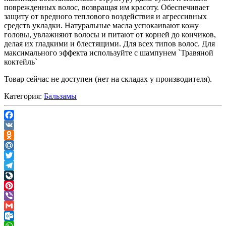
поврежденных волос, возвращая им красоту. Обеспечивает
защиту от вредного теплового воздействия и агрессивных
средств укладки. Натуральные масла успокаивают кожу
головы, увлажняют волосы и питают от корней до кончиков,
делая их гладкими и блестящими. Для всех типов волос. Для
максимального эффекта используйте с шампунем `Травяной
коктейль`
Товар сейчас не доступен (нет на складах у производителя).
Категория:
Бальзамы
Facebook
VK
Odnoklassniki
Mail.Ru
Twitter
Telegram
LiveJournal
Pinterest
Viber
Gmail
Outlook.com