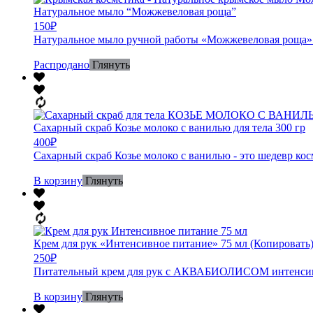
Натуральное мыло “Можжевеловая роща”
150
₽
Натуральное мыло ручной работы «Можжевеловая роща» и
Распродано
Глянуть
Сахарный скраб Козье молоко с ванилью для тела 300 гр
400
₽
Сахарный скраб Козье молоко с ванилью - это шедевр кос
В корзину
Глянуть
Крем для рук «Интенсивное питание» 75 мл (Копировать
250
₽
Питательный крем для рук с АКВАБИОЛИСОМ интенсивно 
В корзину
Глянуть