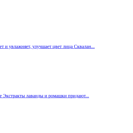
т и увлажняет, улучшает цвет лица Сквалан...
ние Экстракты лаванды и ромашки придают...