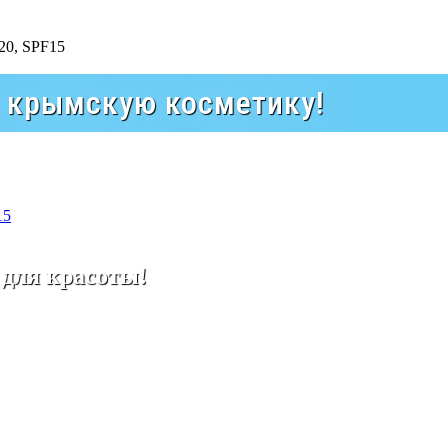
а крымскую косметику!
15
 для красоты!