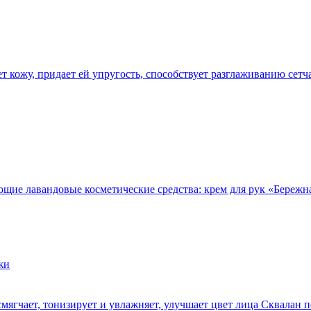
яет кожу, придает ей упругость, способствует разглаживанию се
ие лавандовые косметические средства: крем для рук «Бережна
мягчает, тонизирует и увлажняет, улучшает цвет лица Сквалан 