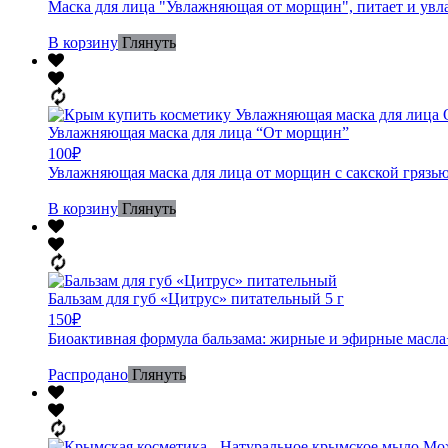
Маска для лица "Увлажняющая от морщин", питает и увла
В корзину
Глянуть
Увлажняющая маска для лица “От морщин”
100
₽
Увлажняющая маска для лица от морщин с сакской грязью 
В корзину
Глянуть
Бальзам для губ «Цитрус» питательный 5 г
150
₽
Биоактивная формула бальзама: жирные и эфирные масла+м
Распродано
Глянуть