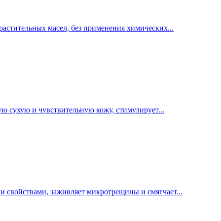
астительных масел, без применения химических...
ую сухую и чувствительную кожу, стимулирует...
свойствами, заживляет микротрещины и смягчает...