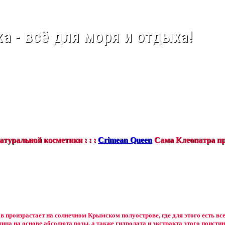
а - всё для моря и отдыха!
туральной косметики : : :
Crimean Queen
Сама Клеопатра пр
в произрастает на солнечном Крымском полуострове, где для этого есть вс
лица на основе абсолюта розы, а также гидролата и экстракта этого поистин