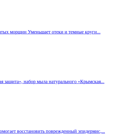
тчатых морщин Уменьшает отеки и темные круги...
я защита», набор мыла натурального «Крымская...
помогает восстановить поврежденный эпидермис,...