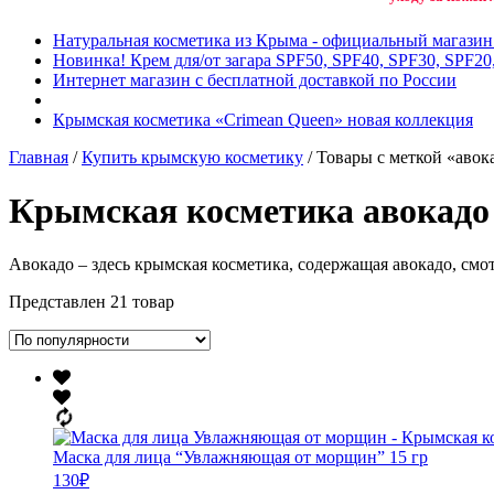
Натуральная косметика из Крыма - официальный магази
Новинка! Крем для/от загара SPF50, SPF40, SPF30, SPF20
Интернет магазин с бесплатной доставкой по России
Крымская косметика «Crimean Queen» новая коллекция
Главная
/
Купить крымскую косметику
/ Товары с меткой «авок
Крымская косметика авокадо
Авокадо – здесь крымская косметика, содержащая авокадо, см
Представлен 21 товар
Маска для лица “Увлажняющая от морщин” 15 гр
130
₽