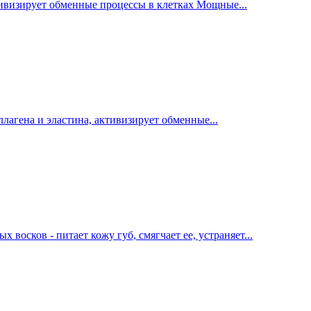
тивизирует обменные процессы в клетках Мощные...
лагена и эластина, активизирует обменные...
осков - питает кожу губ, смягчает ее, устраняет...