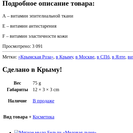
Подробное описание товара:
А – витамин эпителиальной ткани
Е – витамин антистарения
F – витамин эластичности кожи
Просмотрено:
3 091
Метки:
«Крымская Роза»
,
в Крыму
,
в Москве
,
в СПб
,
в Ялте
,
ви
Сделано в Крыму!
Вес
75 g
Габариты
12 × 3 × 3 cm
Наличие
В продаже
Вид товара +
Косметика