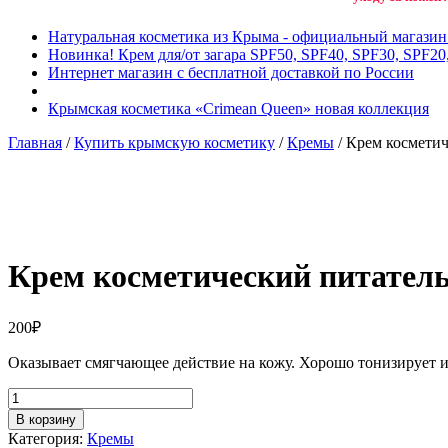
Натуральная косметика из Крыма - официальный магази
Новинка! Крем для/от загара SPF50, SPF40, SPF30, SPF20
Интернет магазин с бесплатной доставкой по России
Крымская косметика «Crimean Queen» новая коллекция
Главная
/
Купить крымскую косметику
/
Кремы
/ Крем космети
Добавить в избранное
Товар в вашем избранном
Крем косметический питател
200
₽
Оказывает смягчающее действие на кожу. Хорошо тонизирует и
В корзину
Категория:
Кремы