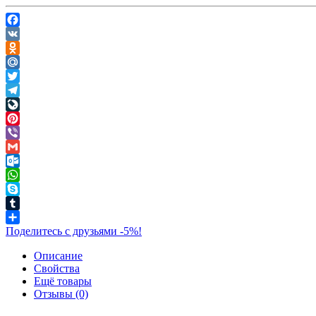
Facebook
VK
Odnoklassniki
Mail.Ru
Twitter
Telegram
LiveJournal
Pinterest
Viber
Gmail
Outlook.com
WhatsApp
Skype
Tumblr
Поделитесь с друзьями -5%!
Описание
Свойства
Ещё товары
Отзывы (0)