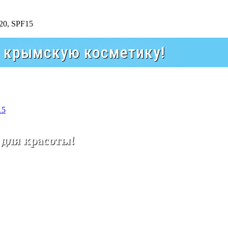
а крымскую косметику!
15
 для красоты!