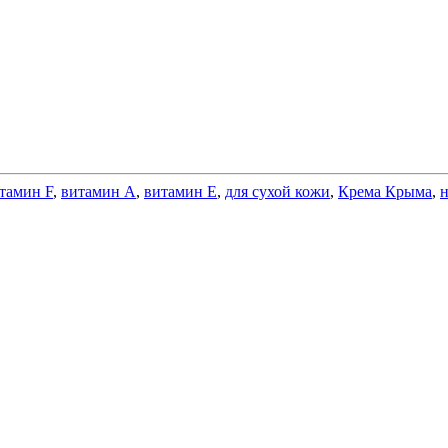
тамин F
,
витамин А
,
витамин Е
,
для сухой кожи
,
Крема Крыма
,
н