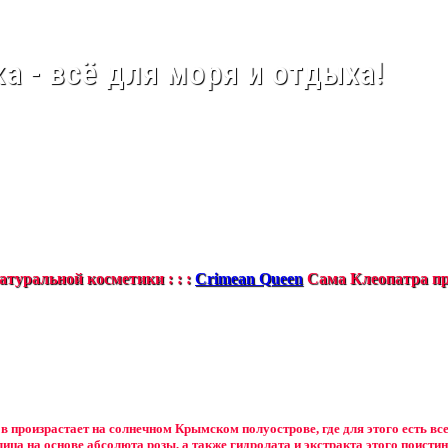
а - всё для моря и отдыха!
туральной косметики : : :
Crimean Queen
Сама Клеопатра пр
в произрастает на солнечном Крымском полуострове, где для этого есть вс
лица на основе абсолюта розы, а также гидролата и экстракта этого поистин