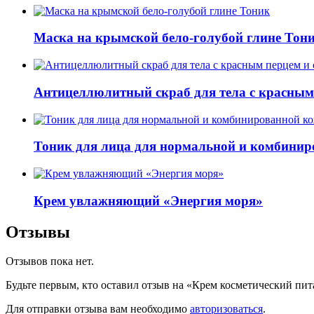
Маска на крымской бело-голубой глине Тон
Антицеллюлитный скраб для тела с красным
Тоник для лица для нормальной и комбини
Крем увлажняющий «Энергия моря»
Отзывы
Отзывов пока нет.
Будьте первым, кто оставил отзыв на «Крем косметический пи
Для отправки отзыва вам необходимо
авторизоваться
.