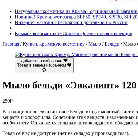
Натуральная косметика из Крыма - официальный магази
Новинка! Крем для/от загара SPF50, SPF40, SPF30, SPF20
Интернет магазин с бесплатной доставкой по России
Крымская косметика «Crimean Queen» новая коллекция
Главная
/
Купить крымскую косметику
/
Мыло
/
Бельди
/ Мыло 
Добавить в избранное
Товар в вашем избранном
Мыло бельди «Эвкалипт» 120
250
₽
В традиционное Эвкалиптовое Бельди входят молотый лист и эф
веществ и хлорофилла. Сочетание этих веществ, извлеченных и
особую ноту. Он является сильным антиоксидантом, обладает 
Товар сейчас не доступен (нет на складах у производителя).