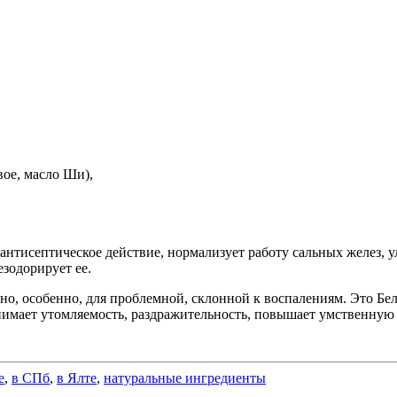
вое, масло Ши),
антисептическое действие, нормализует работу сальных желез, 
езодорирует ее.
 но, особенно, для проблемной, склонной к воспалениям. Это Бе
снимает утомляемость, раздражительность, повышает умственную 
е
,
в СПб
,
в Ялте
,
натуральные ингредиенты