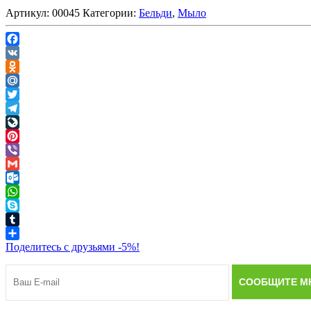
Артикул:
00045
Категории:
Бельди
,
Мыло
Facebook
VK
Odnoklassniki
Mail.Ru
Twitter
Telegram
LiveJournal
Pinterest
Viber
Gmail
Outlook.com
WhatsApp
Skype
Tumblr
Поделитесь с друзьями -5%!