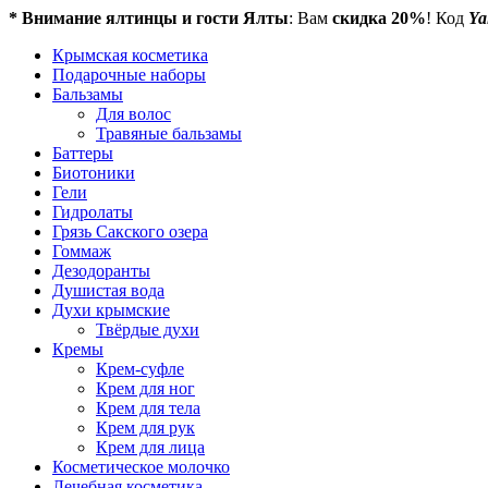
* Внимание ялтинцы и гости Ялты
: Вам
скидка 20%
! Код
Ya
Крымская косметика
Подарочные наборы
Бальзамы
Для волос
Травяные бальзамы
Баттеры
Биотоники
Гели
Гидролаты
Грязь Сакского озера
Гоммаж
Дезодоранты
Душистая вода
Духи крымские
Твёрдые духи
Кремы
Крем-суфле
Крем для ног
Крем для тела
Крем для рук
Крем для лица
Косметическое молочко
Лечебная косметика