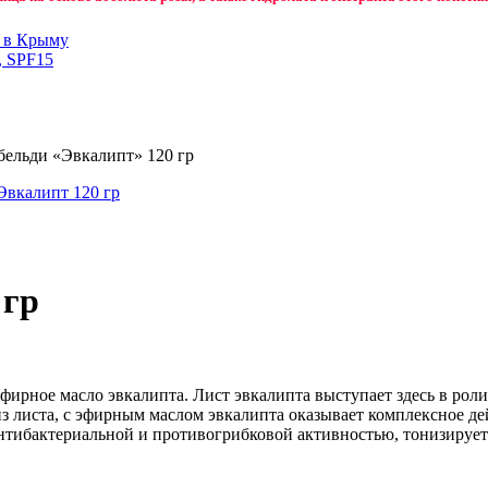
н в Крыму
, SPF15
бельди «Эвкалипт» 120 гр
 гр
ирное масло эвкалипта. Лист эвкалипта выступает здесь в роли
з листа, с эфирным маслом эвкалипта оказывает комплексное де
антибактериальной и противогрибковой активностью, тонизирует