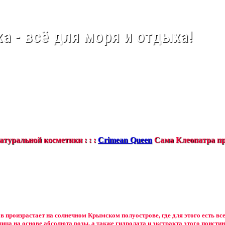
а - всё для моря и отдыха!
туральной косметики : : :
Crimean Queen
Сама Клеопатра пр
в произрастает на солнечном Крымском полуострове, где для этого есть вс
лица на основе абсолюта розы, а также гидролата и экстракта этого поистин