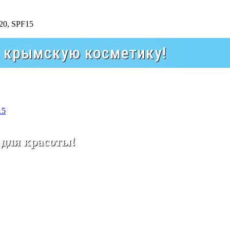
а крымскую косметику!
15
 для красоты!