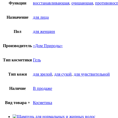
Функции
восстанавливающая
,
очищающая
,
противовосп
Назначение
для лица
Пол
для женщин
Производитель
«Дом Природы»
Тип косметики
Гель
Тип кожи
для зрелой
,
для сухой
,
для чувствительной
Наличие
В продаже
Вид товара +
Косметика