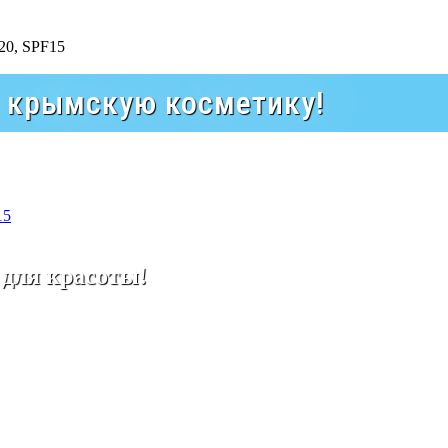
а крымскую косметику!
15
 для красоты!