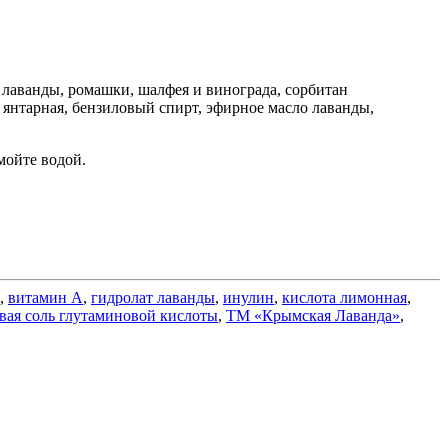
 лаванды, ромашки, шалфея и винограда, сорбитан
 янтарная, бензиловый спирт, эфирное масло лаванды,
мойте водой.
,
витамин А
,
гидролат лаванды
,
инулин
,
кислота лимонная
,
вая соль глутаминовой кислоты
,
ТМ «Крымская Лаванда»
,