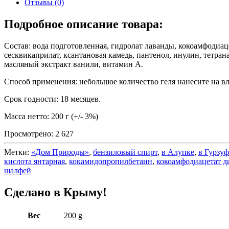
Отзывы (0)
Подробное описание товара:
Состав: вода подготовленная, гидролат лаванды, кокоамфодиац
сесквикаприлат, ксантановая камедь, пантенол, инулин, тетра
масляный экстракт ванили, витамин А.
Способ применения: небольшое количество геля нанесите на 
Срок годности: 18 месяцев.
Масса нетто: 200 г (+/- 3%)
Просмотрено:
2 627
Метки:
«Дом Природы»
,
бензиловый спирт
,
в Алупке
,
в Гурзуф
кислота янтарная
,
кокамидопропилбетаин
,
кокоамфодиацетат д
шалфей
Сделано в Крыму!
Вес
200 g