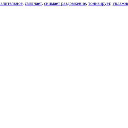
алительное
,
смягчает
,
снимает раздражение
,
тонизирует
,
увлажн