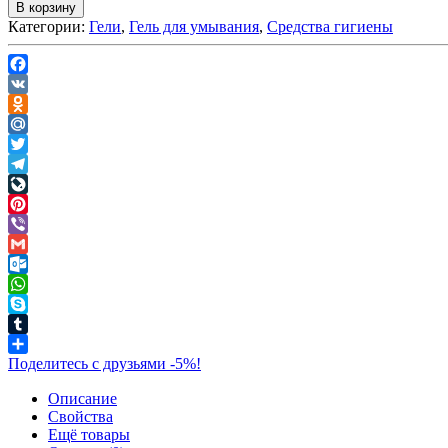
В корзину
Категории:
Гели
,
Гель для умывания
,
Средства гигиены
Facebook
VK
Odnoklassniki
Mail.Ru
Twitter
Telegram
LiveJournal
Pinterest
Viber
Gmail
Outlook.com
WhatsApp
Skype
Tumblr
Поделитесь с друзьями -5%!
Описание
Свойства
Ещё товары