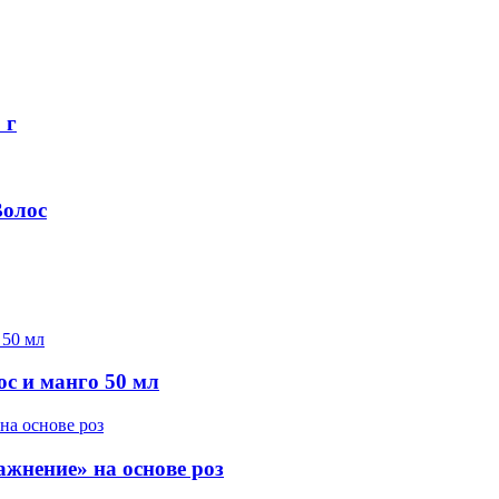
 г
Волос
с и манго 50 мл
ажнение» на основе роз