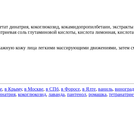
етат динатрия, кокоглюкозид, кокамидопропилбетаин, экстракты
натриевая соль глутаминовой кислоты, кислота лимонная, кислота
влажную кожу лица легкими массирующими движениями, затем с
е
,
в Крыму
,
в Москве
,
в СПб
,
в Форосе
,
в Ялте
,
ваниль
,
виноград
инатрия
,
кокоглюкозид
,
лаванда
,
пантенол
,
ромашка
,
тетранатрие