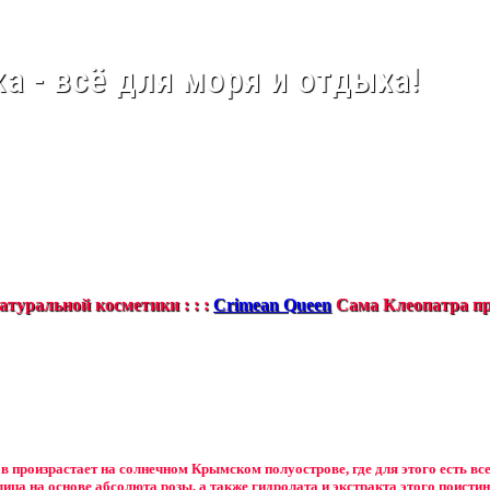
а - всё для моря и отдыха!
туральной косметики : : :
Crimean Queen
Сама Клеопатра пр
в произрастает на солнечном Крымском полуострове, где для этого есть вс
лица на основе абсолюта розы, а также гидролата и экстракта этого поистин