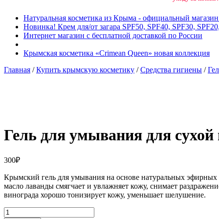
Натуральная косметика из Крыма - официальный магази
Новинка! Крем для/от загара SPF50, SPF40, SPF30, SPF20
Интернет магазин с бесплатной доставкой по России
Крымская косметика «Crimean Queen» новая коллекция
Главная
/
Купить крымскую косметику
/
Средства гигиены
/
Гел
Добавить в избранное
Товар в вашем избранном
Гель для умывания для сухой
300
₽
Крымский гель для умывания на основе натуральных эфирных м
масло лаванды смягчает и увлажняет кожу, снимает раздражен
винограда хорошо тонизирует кожу, уменьшает шелушение.