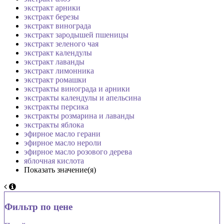
экстракт арники
экстракт березы
экстракт винограда
экстракт зародышей пшеницы
экстракт зеленого чая
экстракт календулы
экстракт лаванды
экстракт лимонника
экстракт ромашки
экстракты винограда и арники
экстракты календулы и апельсина
экстракты персика
экстракты розмарина и лаванды
экстракты яблока
эфирное масло герани
эфирное масло нероли
эфирное масло розового дерева
яблочная кислота
Показать значение(я)
Фильтр по цене