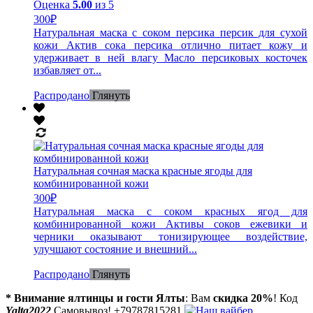
Оценка
5.00
из 5
300
₽
Натуральная маска с соком персика персик для сухой
кожи Актив сока персика отлично питает кожу и
удерживает в ней влагу Масло персиковых косточек
избавляет от...
Распродано
Глянуть
Натуральная сочная маска красные ягоды для
комбинированной кожи
300
₽
Натуральная маска с соком красных ягод для
комбинированной кожи Активы соков ежевики и
черники оказывают тонизирующее воздействие,
улучшают состояние и внешний...
Распродано
Глянуть
* Внимание ялтинцы и гости Ялты
: Вам
скидка 20%
! Код
Yalta2022
Самовывоз! +79787815281