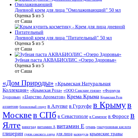
Дневной крем для лица "Омолаживающий" 50 мл
Оценка
5
из 5
от Саша
Дневной крем для лица "Питательный" 50 мл
Оценка
5
из 5
от Саша
Зубная паста АКВАБИОЛИС «Озеро Здоровья»
Оценка
5
из 5
от Саша
«Дом Природы»
«Крымская Натуральная
Коллекция»
«Крымская Роза»
«Формула
«ООО Сакские грязи»
Крема Крыма
«Царство Ароматов»
Здоровья»
Крымская Роза
в Крыму
в
в Гурзуфе
в Алупке
аллантоин
бензиловый спирт
Москве
в СПб
в
в Форосе
в Севастополе
в Симеизе
Ялте
витамин Е
витамин А
виноград
герань
гиалуроновая кислота
глицерин
для лица
крымские травы
грязи сакского озера
календула