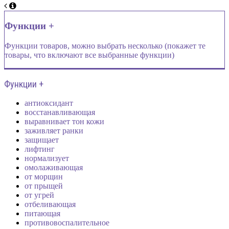
Функции +
Функции товаров, можно выбрать несколько (покажет те
товары, что включают все выбранные функции)
Функции +
антиоксидант
восстанавливающая
выравнивает тон кожи
заживляет ранки
защищает
лифтинг
нормализует
омолаживающая
от морщин
от прыщей
от угрей
отбеливающая
питающая
противовоспалительное