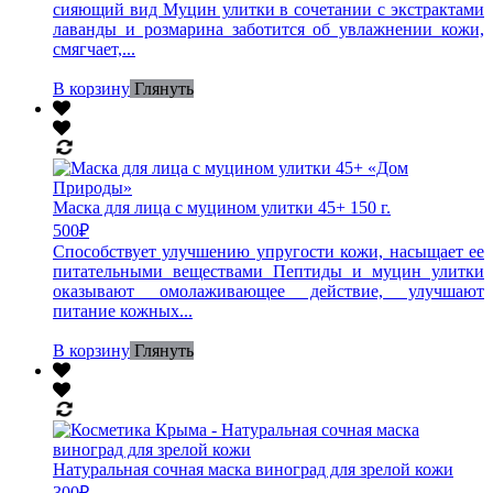
сияющий вид Муцин улитки в сочетании с экстрактами
лаванды и розмарина заботится об увлажнении кожи,
смягчает,...
В корзину
Глянуть
Маска для лица с муцином улитки 45+ 150 г.
500
₽
Способствует улучшению упругости кожи, насыщает ее
питательными веществами Пептиды и муцин улитки
оказывают омолаживающее действие, улучшают
питание кожных...
В корзину
Глянуть
Натуральная сочная маска виноград для зрелой кожи
300
₽