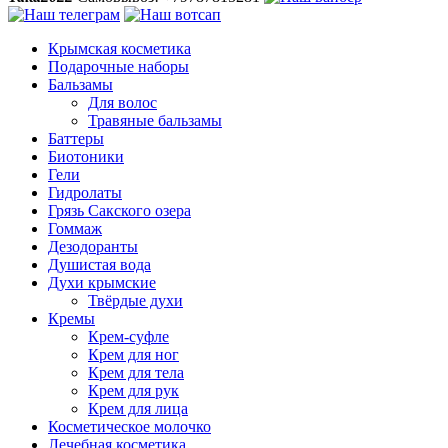
Крымская косметика
Подарочные наборы
Бальзамы
Для волос
Травяные бальзамы
Баттеры
Биотоники
Гели
Гидролаты
Грязь Сакского озера
Гоммаж
Дезодоранты
Душистая вода
Духи крымские
Твёрдые духи
Кремы
Крем-суфле
Крем для ног
Крем для тела
Крем для рук
Крем для лица
Косметическое молочко
Лечебная косметика