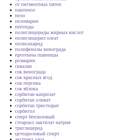
от пигментных пятен
пантенол
пело
пеломарин
пептиды
полиглицериды жирных кислот
полиглицерил олеат
полисахарид
полифенолы винограда
протеины пшеницы
розмарин
сквалан
сок винограда
сок красных ягод
сок персика
сок яблока
сорбитан каприлат
сорбитан оливат
сорбитан тристеарат
сорбитол
спирт бензиловый
стеароил лактилат натрия
триглицерид
цетеариловый спирт
экстракт алоэ