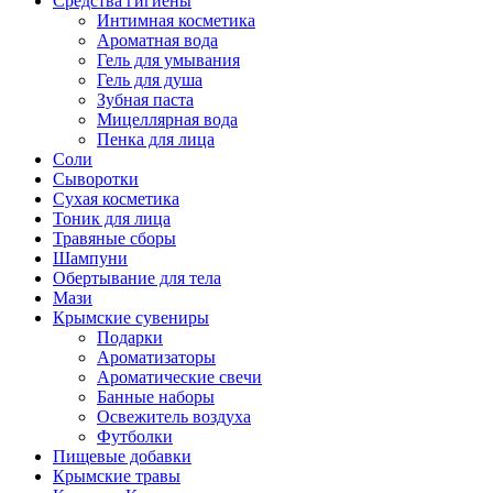
Средства гигиены
Интимная косметика
Ароматная вода
Гель для умывания
Гель для душа
Зубная паста
Мицеллярная вода
Пенка для лица
Соли
Сыворотки
Сухая косметика
Тоник для лица
Травяные сборы
Шампуни
Обертывание для тела
Мази
Крымские сувениры
Подарки
Ароматизаторы
Ароматические свечи
Банные наборы
Освежитель воздуха
Футболки
Пищевые добавки
Крымские травы