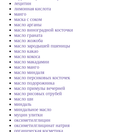
лецитин
лимонная кислота
манго
маска с соком
масло арганы
масло виноградной косточки
масло граната
масло жожоба
масло зародышей пшеницы
масло какао
масло кокоса
масло макадамии
масло манго
масло миндаля
масло персиковых косточек
масло подорожника
масло примулы вечерней
масло рисовых отрубей
масло ши
миндаль
миндальное масло
муцин улитки
оксиметилглицин
оксиметилглицинат натрия
органическая косметика