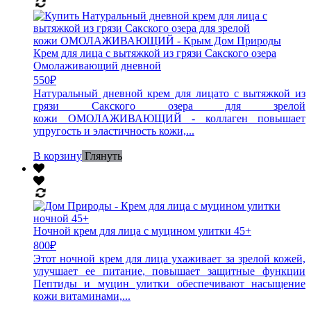
Крем для лица с вытяжкой из грязи Сакского озера
Омолаживающий дневной
550
₽
Натуральный дневной крем для лицато с вытяжкой из
грязи Сакского озера для зрелой
кожи ОМОЛАЖИВАЮЩИЙ - коллаген повышает
упругость и эластичность кожи,...
В корзину
Глянуть
Ночной крем для лица с муцином улитки 45+
800
₽
Этот ночной крем для лица ухаживает за зрелой кожей,
улучшает ее питание, повышает защитные функции
Пептиды и муцин улитки обеспечивают насыщение
кожи витаминами,...