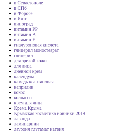
в Севастополе
в СПб
в Форосе
в Ялте
виноград
витамин PP
витамин А
витамин Е
гиалуроновая кислота
глицерил моностеарат
глицерин
для зрелой кожи
для лица
дневной крем
календула
камедь ксантановая
каприлик
кокос
коллаген
крем для лица
Крема Крыма
Крымская косметика новинки 2019
лаванда
ламинариии
лауроил глутамат натрия