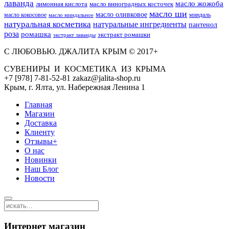
лаванда
масло жожоба
лимонная кислота
масло виноградных косточек
масло ши
масло оливковое
масло кокосовое
миндаль
масло миндальное
натуральная косметика
натуральные ингредиенты
пантенол
роза
ромашка
экстракт ромашки
экстракт лаванды
С ЛЮБОВЬЮ. ДЖАЛИТА КРЫМ © 2017+
СУВЕНИРЫ И КОСМЕТИКА ИЗ КРЫМА
+7 [978] 7-81-52-81 zakaz@jalita-shop.ru
Крым, г. Ялта, ул. Набережная Ленина 1
Главная
Магазин
Доставка
Клиенту
Отзывы+
О нас
Новинки
Наш Блог
Новости
Интернет магазин