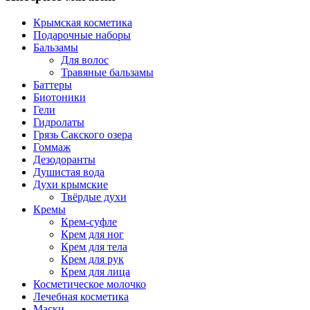
Крымская косметика
Подарочные наборы
Бальзамы
Для волос
Травяные бальзамы
Баттеры
Биотоники
Гели
Гидролаты
Грязь Сакского озера
Гоммаж
Дезодоранты
Душистая вода
Духи крымские
Твёрдые духи
Кремы
Крем-суфле
Крем для ног
Крем для тела
Крем для рук
Крем для лица
Косметическое молочко
Лечебная косметика
Маски