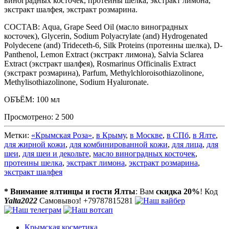
виноградных косточек, протеины шелка, экстракт лимона,
экстракт шалфея, экстракт розмарина.
СОСТАВ: Aqua, Grape Seed Oil (масло виноградных
косточек), Glycerin, Sodium Polyacrylate (and) Hydrogenated
Polydecene (and) Trideceth-6, Silk Proteins (протеины шелка), D-
Panthenol, Lemon Extract (экстракт лимона), Salvia Sclarea
Extract (экстракт шалфея), Rosmarinus Officinalis Extract
(экстракт розмарина), Parfum, Methylchloroisothiazolinone,
Methylisothiazolinone, Sodium Hyaluronate.
ОБЪЁМ: 100 мл
Просмотрено:
2 500
Метки:
«Крымская Роза»
,
в Крыму
,
в Москве
,
в СПб
,
в Ялте
,
для жирной кожи
,
для комбинированной кожи
,
для лица
,
для
шеи
,
для шеи и декольте
,
масло виноградных косточек
,
протеины шелка
,
экстракт лимона
,
экстракт розмарина
,
экстракт шалфея
* Внимание ялтинцы и гости Ялты
: Вам
скидка 20%
! Код
Yalta2022
Самовывоз! +79787815281
Крымская косметика