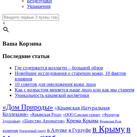
Безделушки
Украшения
×
Ваша Корзина
Последние статьи
Где содержится коллаген – большой обзор
Новейшие исследования о старении кожи, 10 фактов
влияния
10 советов для омоложения кожи лица
Как с возрастом меняется наше лицо или как мы стареем
Уникальность крымской косметики
«Дом Природы»
«Крымская Натуральная
Коллекция»
«Крымская Роза»
«Формула
«ООО Сакские грязи»
Крема Крыма
«Царство Ароматов»
Здоровья»
Крымская Роза
в Крыму
в
в Гурзуфе
в Алупке
аллантоин
бензиловый спирт