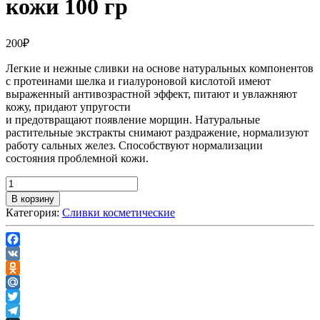
кожи 100 гр
200
₽
Легкие и нежные сливки на основе натуральных компонентов
с протеинами шелка и гиалуроновой кислотой имеют
выраженный антивозрастной эффект, питают и увлажняют
кожу, придают упругости
и предотвращают появление морщин. Натуральные
растительные экстракты снимают раздражение, нормализуют
работу сальных желез. Способствуют нормализации
состояния проблемной кожи.
В корзину
Категория:
Сливки косметические
Facebook
VK
Odnoklassniki
Mail.Ru
Twitter