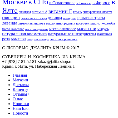
Москве
в СПб
в
в Форосе
в Севастополе
в Симеизе
Ялте
витамин Е
витамин А
виноград
герань
гиалуроновая кислота
глицерин
для лица
крымские травы
грязи сакского озера
календула
лаванда
масло жожоба
лимонная кислота
масло виноградных косточек
масло ши
масло оливковое
масло кокосовое
миндаль
масло миндальное
натуральная косметика
натуральные ингредиенты
пантенол
роза
ромашка
экстракт ромашки
экстракт лаванды
С ЛЮБОВЬЮ. ДЖАЛИТА КРЫМ © 2017+
СУВЕНИРЫ И КОСМЕТИКА ИЗ КРЫМА
+7 [978] 7-81-52-81 zakaz@jalita-shop.ru
Крым, г. Ялта, ул. Набережная Ленина 1
Главная
Магазин
Доставка
Клиенту
Отзывы+
О нас
Новинки
Наш Блог
Новости