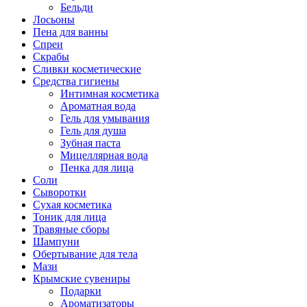
Бельди
Лосьоны
Пена для ванны
Спреи
Скрабы
Сливки косметические
Средства гигиены
Интимная косметика
Ароматная вода
Гель для умывания
Гель для душа
Зубная паста
Мицеллярная вода
Пенка для лица
Соли
Сыворотки
Сухая косметика
Тоник для лица
Травяные сборы
Шампуни
Обертывание для тела
Мази
Крымские сувениры
Подарки
Ароматизаторы