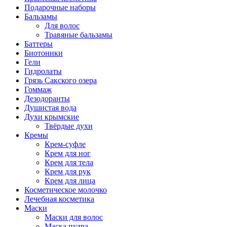
Подарочные наборы
Бальзамы
Для волос
Травяные бальзамы
Баттеры
Биотоники
Гели
Гидролаты
Грязь Сакского озера
Гоммаж
Дезодоранты
Душистая вода
Духи крымские
Твёрдые духи
Кремы
Крем-суфле
Крем для ног
Крем для тела
Крем для рук
Крем для лица
Косметическое молочко
Лечебная косметика
Маски
Маски для волос
Маска пудра