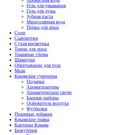
Ароматная вода
Гель для умывания
Гель для душа
Зубная паста
Мицеллярная вода
Пенка для лица
Соли
Сыворотки
Сухая косметика
Тоник для лица
Травяные сборы
Шампуни
Обертывание для тела
Мази
Крымские сувениры
Подарки
Ароматизаторы
Ароматические свечи
Банные наборы
Освежитель воздуха
Футболки
Пищевые добавки
Крымские травы
Картины Крыма
Бижутерия