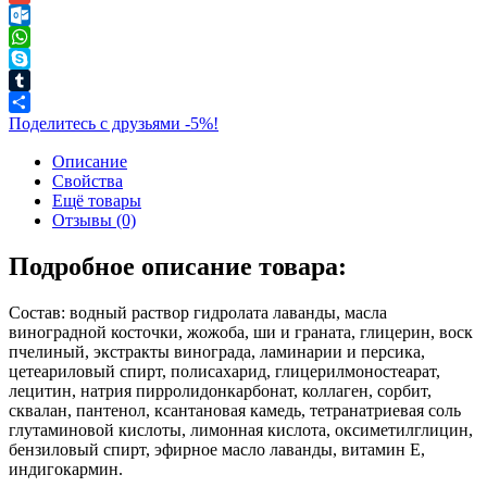
Gmail
Outlook.com
WhatsApp
Skype
Tumblr
Поделитесь с друзьями -5%!
Описание
Свойства
Ещё товары
Отзывы (0)
Подробное описание товара:
Состав: водный раствор гидролата лаванды, масла
виноградной косточки, жожоба, ши и граната, глицерин, воск
пчелиный, экстракты винограда, ламинарии и персика,
цетеариловый спирт, полисахарид, глицерилмоностеарат,
лецитин, натрия пирролидонкарбонат, коллаген, сорбит,
сквалан, пантенол, ксантановая камедь, тетранатриевая соль
глутаминовой кислоты, лимонная кислота, оксиметилглицин,
бензиловый спирт, эфирное масло лаванды, витамин Е,
индигокармин.