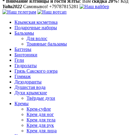
* Внимание ялтинцы и гости Ялты
: Вам
скидка 20%
! Код
Yalta2022
Самовывоз! +79787815281
Крымская косметика
Подарочные наборы
Бальзамы
Для волос
Травяные бальзамы
Баттеры
Биотоники
Гели
Гидролаты
Грязь Сакского озера
Гоммаж
Дезодоранты
Душистая вода
Духи крымские
Твёрдые духи
Кремы
Крем-суфле
Крем для ног
Крем для тела
Крем для рук
Крем для лица