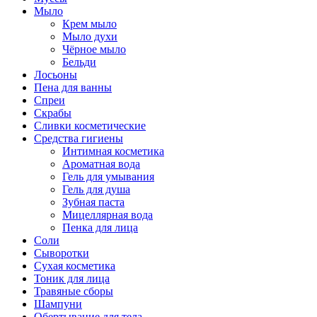
Мыло
Крем мыло
Мыло духи
Чёрное мыло
Бельди
Лосьоны
Пена для ванны
Спреи
Скрабы
Сливки косметические
Средства гигиены
Интимная косметика
Ароматная вода
Гель для умывания
Гель для душа
Зубная паста
Мицеллярная вода
Пенка для лица
Соли
Сыворотки
Сухая косметика
Тоник для лица
Травяные сборы
Шампуни
Обертывание для тела