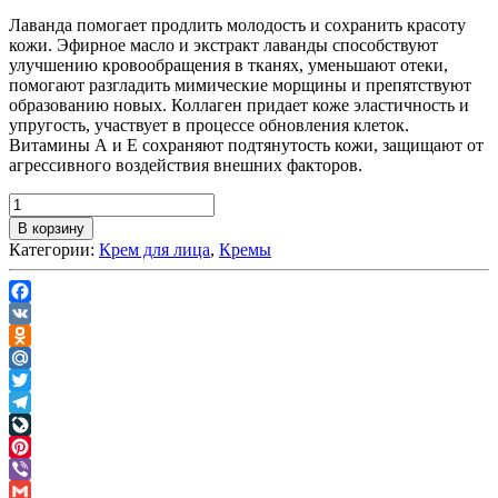
Лаванда помогает продлить молодость и сохранить красоту
кожи. Эфирное масло и экстракт лаванды способствуют
улучшению кровообращения в тканях, уменьшают отеки,
помогают разгладить мимические морщины и препятствуют
образованию новых. Коллаген придает коже эластичность и
упругость, участвует в процессе обновления клеток.
Витамины А и Е сохраняют подтянутость кожи, защищают от
агрессивного воздействия внешних факторов.
В корзину
Категории:
Крем для лица
,
Кремы
Facebook
VK
Odnoklassniki
Mail.Ru
Twitter
Telegram
LiveJournal
Pinterest
Viber