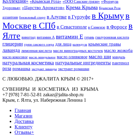
Коллекция»
«Крымская Роза»
«Формула
«ООО Сакские грязи»
Крема Крыма
«Царство Ароматов»
Здоровья»
Крымская Роза
в Крыму
в
в Гурзуфе
в Алупке
аллантоин
бензиловый спирт
Москве
в СПб
в
в Форосе
в Севастополе
в Симеизе
Ялте
витамин Е
витамин А
виноград
герань
гиалуроновая кислота
глицерин
для лица
крымские травы
грязи сакского озера
календула
лаванда
масло жожоба
лимонная кислота
масло виноградных косточек
масло ши
масло оливковое
масло кокосовое
миндаль
масло миндальное
натуральная косметика
натуральные ингредиенты
пантенол
роза
ромашка
экстракт ромашки
экстракт лаванды
С ЛЮБОВЬЮ. ДЖАЛИТА КРЫМ © 2017+
СУВЕНИРЫ И КОСМЕТИКА ИЗ КРЫМА
+7 [978] 7-81-52-81 zakaz@jalita-shop.ru
Крым, г. Ялта, ул. Набережная Ленина 1
Главная
Магазин
Доставка
Клиенту
Отзывы+