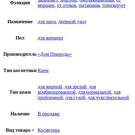
Функции
морщин
,
от отеков
,
питающая
,
тонизирует
Назначение
для лица
,
дневной уход
Пол
для женщин
Производитель
«Дом Природы»
Тип косметики
Крем
для жирной
,
для зрелой
,
для
Тип кожи
комбинированной
,
для нормальной
,
для
проблемной
,
для сухой
,
для чувствительной
Наличие
В продаже
Вид товара +
Косметика