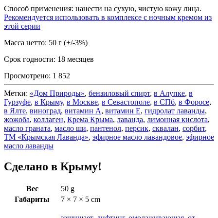
Способ применения: нанести на сухую, чистую кожу лица.
Рекомендуется использовать в комплексе с ночным кремом из
этой серии
Масса нетто: 50 г (+/-3%)
Срок годности: 18 месяцев
Просмотрено:
1 852
Метки:
«Дом Природы»
,
бензиловый спирт
,
в Алупке
,
в
Гурзуфе
,
в Крыму
,
в Москве
,
в Севастополе
,
в СПб
,
в Форосе
,
в Ялте
,
виноград
,
витамин А
,
витамин Е
,
гидролат лаванды
,
жожоба
,
коллаген
,
Крема Крыма
,
лаванда
,
лимонная кислота
,
масло граната
,
масло ши
,
пантенол
,
персик
,
сквалан
,
сорбит
,
ТМ «Крымская Лаванда»
,
эфирное масло лавандовое
,
эфирное
масло лаванды
Сделано в Крыму!
Вес
50 g
Габариты
7 × 7 × 5 cm
защищает
,
лифтинг
,
омолаживающая
,
от