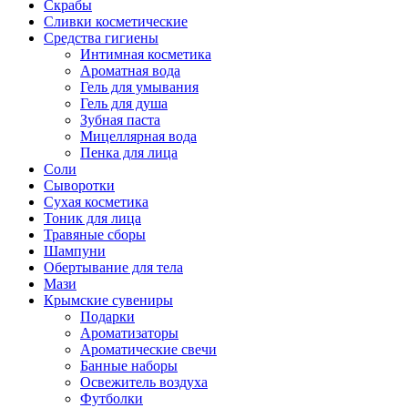
Скрабы
Сливки косметические
Средства гигиены
Интимная косметика
Ароматная вода
Гель для умывания
Гель для душа
Зубная паста
Мицеллярная вода
Пенка для лица
Соли
Сыворотки
Сухая косметика
Тоник для лица
Травяные сборы
Шампуни
Обертывание для тела
Мази
Крымские сувениры
Подарки
Ароматизаторы
Ароматические свечи
Банные наборы
Освежитель воздуха
Футболки