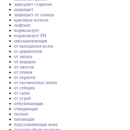
замедляет старение
защищает
защищает от солнца
красивые волосы
лифтинг
нормализует
нормализует PH
омолаживающая
от выпадения волос
от дерматитов
от запаха
от морщин
от ожогов
от отеков
от перхоти
от пигментных пятен
от себореи
от сыпи
от угрей
отбеливающая
очищающая
пилинг
питающая
подсушивающая кожу
придает объем волосам