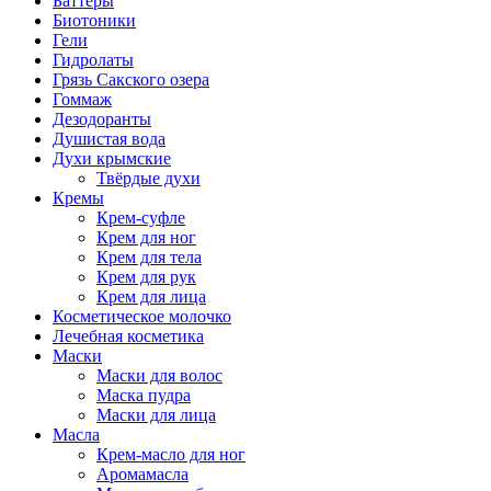
Баттеры
Биотоники
Гели
Гидролаты
Грязь Сакского озера
Гоммаж
Дезодоранты
Душистая вода
Духи крымские
Твёрдые духи
Кремы
Крем-суфле
Крем для ног
Крем для тела
Крем для рук
Крем для лица
Косметическое молочко
Лечебная косметика
Маски
Маски для волос
Маска пудра
Маски для лица
Масла
Крем-масло для ног
Аромамасла