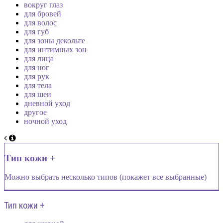
вокруг глаз
для бровей
для волос
для губ
для зоны декольте
для интимных зон
для лица
для ног
для рук
для тела
для шеи
дневной уход
другое
ночной уход
Тип кожи +
Можно выбрать несколько типов (покажет все выбранные)
Тип кожи +