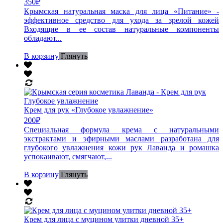
350
₽
Крымская натуральная маска для лица «Питание» -
эффективное средство для ухода за зрелой кожей
Входящие в ее состав натуральные компоненты
обладают...
В корзину
Глянуть
Крем для рук «Глубокое увлажнение»
200
₽
Специальная формула крема с натуральными
экстрактами и эфирными маслами разработана для
глубокого увлажнения кожи рук Лаванда и ромашка
успокаивают, смягчают,...
В корзину
Глянуть
Крем для лица с муцином улитки дневной 35+