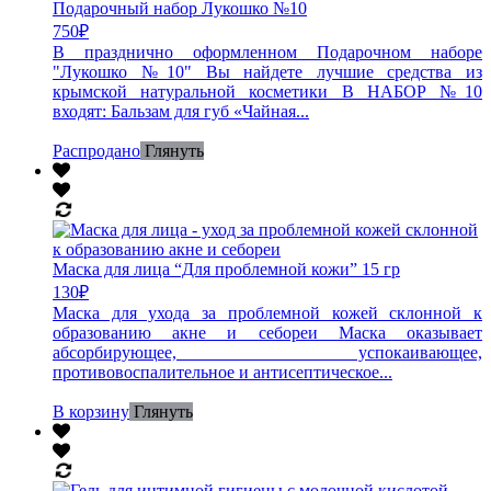
Подарочный набор Лукошко №10
750
₽
В празднично оформленном Подарочном наборе
"Лукошко №10" Вы найдете лучшие средства из
крымской натуральной косметики В НАБОР №10
входят: Бальзам для губ «Чайная...
Распродано
Глянуть
Маска для лица “Для проблемной кожи” 15 гр
130
₽
Маска для ухода за проблемной кожей склонной к
образованию акне и себореи Маска оказывает
абсорбирующее, успокаивающее,
противовоспалительное и антисептическое...
В корзину
Глянуть