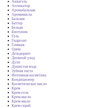
Аквагель
Апликатор
Аромабальзам
Аромамасла
Бальзам
Баттер
Бельди
Биотоник
Гель
Гидролат
Гоммаж
Грязи
Дезодорант
Дневной уход
Духи
Душистая вода
Зубная паста
Интимная косметика
Кондиционер
Косметическое масло
Крем
Крем-гель
Крем-масло
Крем-мыло
Крем-скраб