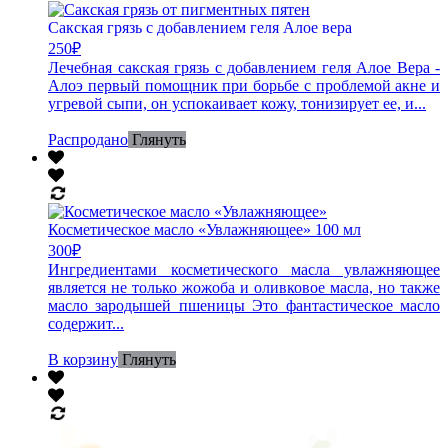
Сакская грязь с добавлением геля Алое вера
250
₽
Лечебная сакская грязь с добавлением геля Алое Вера -
Алоэ первый помощник при борьбе с проблемой акне и
угревой сыпи, он успокаивает кожу, тонизирует ее, и...
Распродано
Глянуть
Косметическое масло «Увлажняющее» 100 мл
300
₽
Ингредиентами косметического масла увлажняющее
является не только жожоба и оливковое масла, но также
масло зародышей пшеницы Это фантастическое масло
содержит...
В корзину
Глянуть