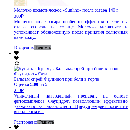
Молочко косметическое «Sunline» после загара 140 г
300
₽
Молочко после загара особенно эффективно если вы
слегка сгорели на солнце Молочко увлажняет и
успокаивает обезвоженную после принятия солнечных
ванн кожу,...
В корзину
Глянуть
Бальзам-спрей Фауцидол при боли в горле
Оценка
5.00
из 5
250
₽
Уникальный натуральный препарат, на основе
фитокомплекса 'Фауцидол', позволяющий эффективно
ухаживать за носоглоткой Предупреждает развитие
воспаления и...
Распродано
Глянуть