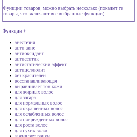
Функции товаров, можно выбрать несколько (покажет те
товары, что включают все выбранные функции)
Функции +
анестезия
анти акне
антиоксидант
антисептик
антистатический эффект
антицеллюлит
без красителей
восстанавливающая
выравнивает тон кожи
для жирных волос
для загара
для нормальных волос
для окрашенных волос
для ослабленных волос
для поврежденных волос
для роста волос
для сухих волос
заживляет ранки