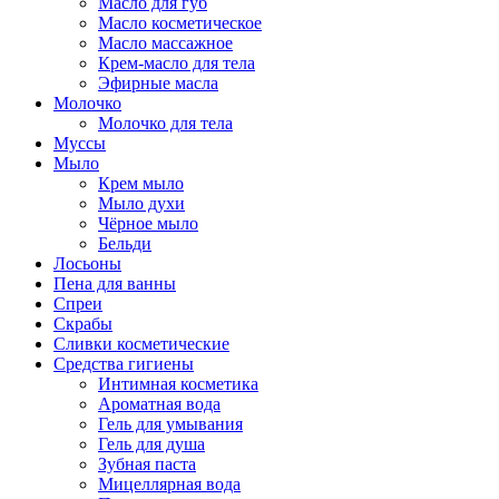
Масло для губ
Масло косметическое
Масло массажное
Крем-масло для тела
Эфирные масла
Молочко
Молочко для тела
Муссы
Мыло
Крем мыло
Мыло духи
Чёрное мыло
Бельди
Лосьоны
Пена для ванны
Спреи
Скрабы
Сливки косметические
Средства гигиены
Интимная косметика
Ароматная вода
Гель для умывания
Гель для душа
Зубная паста
Мицеллярная вода