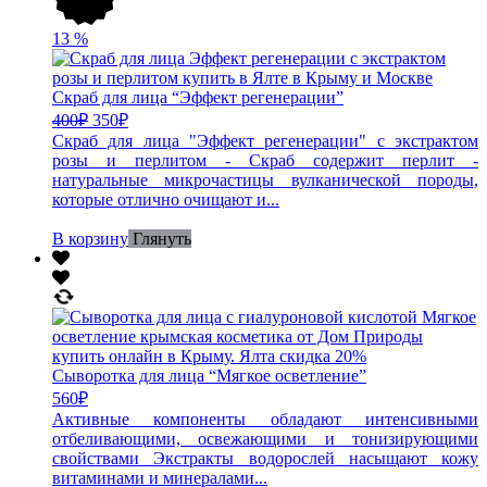
13
%
Скраб для лица “Эффект регенерации”
400
₽
350
₽
Скраб для лица "Эффект регенерации" с экстрактом
розы и перлитом - Скраб содержит перлит -
натуральные микрочастицы вулканической породы,
которые отлично очищают и...
В корзину
Глянуть
Сыворотка для лица “Мягкое осветление”
560
₽
Активные компоненты обладают интенсивными
отбеливающими, освежающими и тонизирующими
свойствами Экстракты водорослей насыщают кожу
витаминами и минералами...