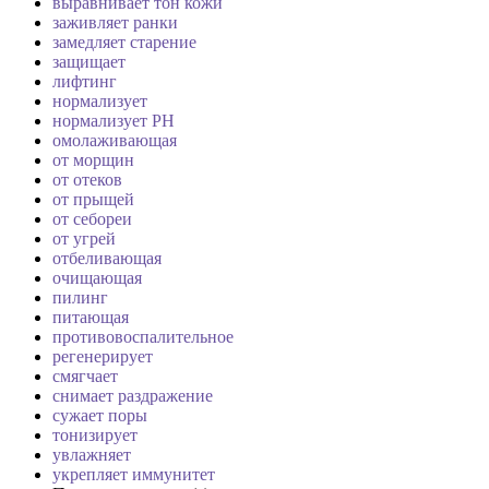
выравнивает тон кожи
заживляет ранки
замедляет старение
защищает
лифтинг
нормализует
нормализует PH
омолаживающая
от морщин
от отеков
от прыщей
от себореи
от угрей
отбеливающая
очищающая
пилинг
питающая
противовоспалительное
регенерирует
смягчает
снимает раздражение
сужает поры
тонизирует
увлажняет
укрепляет иммунитет