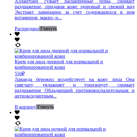
Аллантоин сужает расширенные поры, снимает
раздражение, придавая коже здоровый и свежий вид
Экстракт ламинарии за счет содержащихся в нем
витаминов, макро- и...
Распродано
Глянуть
Крем для лица дневной для нормальной и
комбинированной кожи
550
₽
Лаванда бережно воздействует на кожу лица Она
смягчает, увлажняет и тонизирует, снимает
раздражение Обладающий противовоспалительным и
антиоксидантным...
В корзину
Глянуть