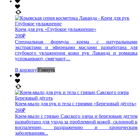
Крем для рук «Глубокое увлажнение»
200
₽
Специальная формула крема с натуральными
экстрактами и эфирными маслами разработана для
глубокого увлажнения кожи рук Лаванда и ромашка
успокаивают, смягчают,...
В корзину
Глянуть
Крем-мыло для рук и тела с грязями «Березовый дёготь»
260
₽
Крем-мыло с грязью Сакского озера и березовым дегтем
разработано для ухода за проблемной кожей, склонной к
воспалению, раздражению и хроническим
заболеваниям...