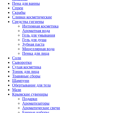
Пена для ванны
Спреи
Скрабы
Сливки косметические
Средства гигиены
Интимная косметика
Ароматная вода
Гель для умывания
Гель для душа
Зубная паста
Мицеллярная вода
Пенка для лица
Соли
Сыворотки
Сухая косметика
Тоник для лица
Травяные сборы
Шампуни
Обертывание для тела
Мази
Крымские сувениры
Подарки
Ароматизаторы
Ароматические свечи
Банные наборы