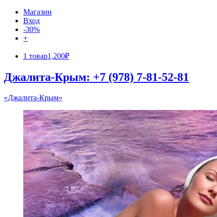
Магазин
Вход
-30%
+
1 товар
1,200₽
Джалита-Крым: +7 (978) 7-81-52-81
«Джалита-Крым»