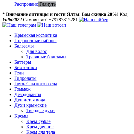
Распродано
Глянуть
* Внимание ялтинцы и гости Ялты
: Вам
скидка 20%
! Код
Yalta2022
Самовывоз! +79787815281
Крымская косметика
Подарочные наборы
Бальзамы
Для волос
Травяные бальзамы
Баттеры
Биотоники
Гели
Гидролаты
Грязь Сакского озера
Гоммаж
Дезодоранты
Душистая вода
Духи крымские
Твёрдые духи
Кремы
Крем-суфле
Крем для ног
Крем для тела