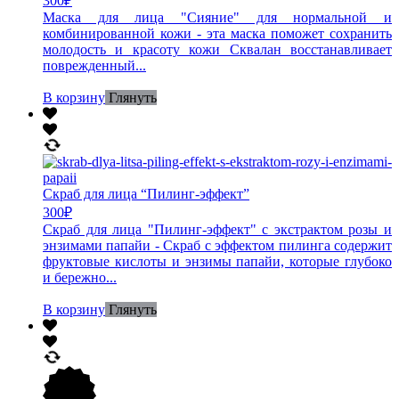
300
₽
Маска для лица "Сияние" для нормальной и
комбинированной кожи - эта маска поможет сохранить
молодость и красоту кожи Сквалан восстанавливает
поврежденный...
В корзину
Глянуть
Скраб для лица “Пилинг-эффект”
300
₽
Скраб для лица "Пилинг-эффект" с экстрактом розы и
энзимами папайи - Скраб с эффектом пилинга содержит
фруктовые кислоты и энзимы папайи, которые глубоко
и бережно...
В корзину
Глянуть