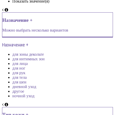
Показать значение(я)
Назначение +
Можно выбрать несколько вариантов
Назначение +
для зоны декольте
для интимных зон
для лица
для ног
для рук
для тела
для шеи
дневной уход
другое
ночной уход
Тип кожи +