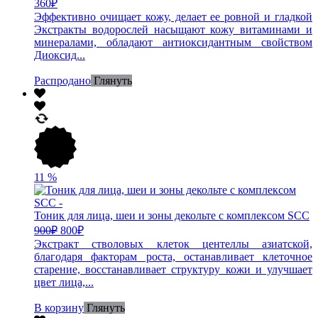
360
₽
Эффективно очищает кожу, делает ее ровной и гладкой
Экстракты водорослей насыщают кожу витаминами и
минералами, обладают антиоксидантным свойством
Диоксид...
Распродано
Глянуть
11
%
Тоник для лица, шеи и зоны декольте с комплексом SCC
900
₽
800
₽
Экстракт стволовых клеток центеллы азиатской,
благодаря факторам роста, останавливает клеточное
старение, восстанавливает структуру кожи и улучшает
цвет лица,...
В корзину
Глянуть