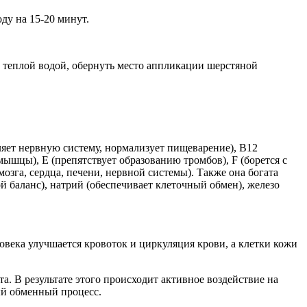
оду на 15-20 минут.
зь теплой водой, обернуть место аппликации шерстяной
пляет нервную систему, нормализует пищеварение), В12
мышцы), Е (препятствует образованию тромбов), F (борется с
озга, сердца, печени, нервной системы). Также она богата
й баланс), натрий (обеспечивает клеточный обмен), железо
еловека улучшается кровоток и циркуляция крови, а клетки кожи
а. В результате этого происходит активное воздействие на
ый обменный процесс.