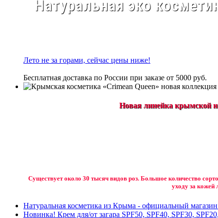
Натуральная эко косметик
Лето не за горами, сейчас цены ниже!
Бесплатная доставка по России при заказе от 5000 руб.
Новая линейка крымской на
Существует около 30 тысяч видов роз. Большое количество сорто
уходу за кожей 
Натуральная косметика из Крыма - официальный магази
Новинка! Крем для/от загара SPF50, SPF40, SPF30, SPF20