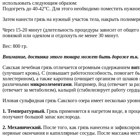
использовать следующим образом:
Подогреть до 40-42°С. Для этого необходимо поместить нужное 
Затем нанести грязь на нужный участок тела, накрыть полимер
Через 15-20 минут (длительность процедуры зависит от общего
повязкой или одеялом и отдохнуть не менее 30 минут.
Вес: 800 гр.
Внимание, доставка этого товара может быть дороже т.к. в
Сакская лечебная грязь отличается огромным содержанием
вит
(улучшает кровь), С (повышает работоспособность, помогает бы
холестерином), а также каротина (очищает организм от шлаков
различными
микроэлементами
. Например, йод (отвечает за 
(отвечает за метаболизм), кальций (стабилизирует работу сердца
Иловая сульфидная грязь Сакского озера имеет несколько уровн
1. Температурный.
Грязь применяется в нагретом виде, в проце
получают большой запас кислорода.
2. Механический.
После того, как грязь нанесена и зафиксиров
нервные окончания и капиллярные сосуды. После массажа мес