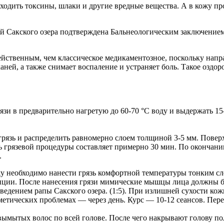
ходить токсины, шлаки и другие вредные вещества. А в кожу пр
й Сакского озера подтверждена Бальнеологическим заключение
 действенным, чем классическое медикаментозное, поскольку нап
ней, а также снимает воспаление и устраняет боль. Такое оздор
язи в предварительно нагретую до 60-70 °С воду и выдержать 15-
грязь и распределить равномерно слоем толщиной 3-5 мм. Повер
 грязевой процедуры составляет примерно 30 мин. По окончани
.
 необходимо нанести грязь комфортной температуры тонким сл
нции. После нанесения грязи мимические мышцы лица должны 
ведением рапы Сакского озера. (1:5). При излишней сухости кож
сметических проблемах — через день. Курс — 10-12 сеансов. Пе
 вымытых волос по всей голове. После чего накрывают голову п