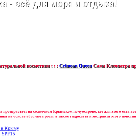
а - всё для моря и отдыха!
туральной косметики : : :
Crimean Queen
Сама Клеопатра пр
в произрастает на солнечном Крымском полуострове, где для этого есть вс
лица на основе абсолюта розы, а также гидролата и экстракта этого поистин
н в Крыму
, SPF15