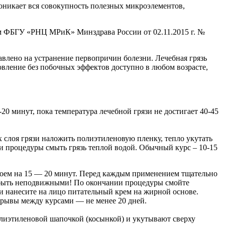
оникает вся совокупность полезных микроэлементов,
м ФБГУ «РНЦ МРиК» Минздрава России от 02.11.2015 г. №
равлено на устранение первопричин болезни. Лечебная грязь
овление без побочных эффектов доступно в любом возрасте,
20 минут, пока температура лечебной грязи не достигает 40-45
х слоя грязи наложить полиэтиленовую пленку, тепло укутать
и процедуры смыть грязь теплой водой. Обычный курс – 10-15
оем на 15 — 20 минут. Перед каждым применением тщательно
быть неподвижными! По окончании процедуры смойте
и нанесите на лицо питательный крем на жирной основе.
рерывы между курсами — не менее 20 дней.
олиэтиленовой шапочкой (косынкой) и укутывают сверху