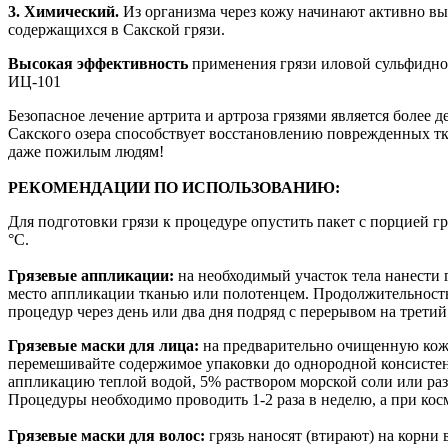
3. Химический.
Из организма через кожу начинают активно вы
содержащихся в Сакской грязи.
Высокая эффективность
применения грязи иловой сульфидно
ИЦ-101
Безопасное лечение артрита и артроза грязями является более
Сакского озера способствует восстановлению поврежденных тка
даже пожилым людям!
РЕКОМЕНДАЦИИ ПО ИСПОЛЬЗОВАНИЮ:
Для подготовки грязи к процедуре опустить пакет с порцией гр
°С.
Грязевые аппликации:
на необходимый участок тела нанести 
место аппликации тканью или полотенцем. Продолжительность
процедур через день или два дня подряд с перерывом на третий
Грязевые маски для лица:
на предварительно очищенную кожу
перемешивайте содержимое упаковки до однородной консисте
аппликацию теплой водой, 5% раствором морской соли или раз
Процедуры необходимо проводить 1-2 раза в неделю, а при ко
Грязевые маски для волос:
грязь наносят (втирают) на корни