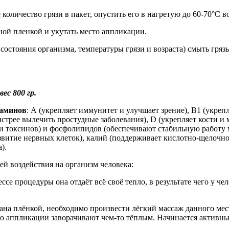
количество грязи в пакет, опустить его в нагретую до 60-70°С в
ной пленкой и укутать место аппликации.
 состояния организма, температуры грязи и возраста) смыть гря
ес 800 гр.
аминов
: А (укрепляет иммунитет и улучшает зрение), В1 (укре
стрее вылечить простудные заболевания), D (укрепляет кости и 
 и токсинов) и фосфолипидов (обеспечивают стабильную работу м
развитие нервных клеток), калий (поддерживает кислотно-щелочно
).
ей воздействия на организм человека:
ссе процедуры она отдаёт всё своё тепло, в результате чего у ч
ана плёнкой, необходимо произвести лёгкий массаж данного мест
то аппликации заворачивают чем-то тёплым. Начинается активн