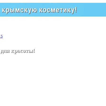
а крымскую косметику!
15
 для красоты!