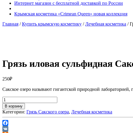
Интернет магазин с бесплатной доставкой по России
Крымская косметика «Crimean Queen» новая коллекция
Главная
/
Купить крымскую косметику
/
Лечебная косметика
/ Г
Добавить в избранное
Товар в вашем избранном
Грязь иловая сульфидная Сакс
250
₽
Сакское озеро называют гигантской природной лабораторией, г
В корзину
Категории:
Грязь Сакского озера
,
Лечебная косметика
Facebook