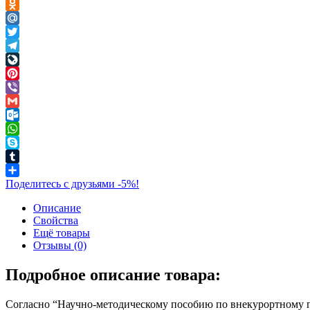
VK
Odnoklassniki
Mail.Ru
Twitter
Telegram
LiveJournal
Pinterest
Viber
Gmail
Outlook.com
WhatsApp
Skype
Tumblr
Поделитесь с друзьями -5%!
Описание
Свойства
Ещё товары
Отзывы (0)
Подробное описание товара:
Согласно “Научно-методическому пособию по внекурортному г