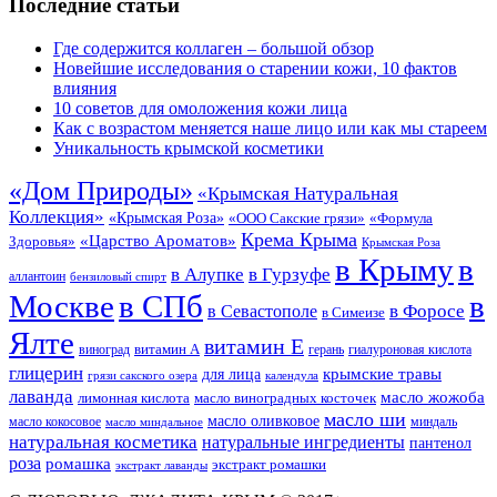
Последние статьи
Где содержится коллаген – большой обзор
Новейшие исследования о старении кожи, 10 фактов
влияния
10 советов для омоложения кожи лица
Как с возрастом меняется наше лицо или как мы стареем
Уникальность крымской косметики
«Дом Природы»
«Крымская Натуральная
Коллекция»
«Крымская Роза»
«Формула
«ООО Сакские грязи»
Крема Крыма
«Царство Ароматов»
Здоровья»
Крымская Роза
в Крыму
в
в Гурзуфе
в Алупке
аллантоин
бензиловый спирт
Москве
в СПб
в
в Форосе
в Севастополе
в Симеизе
Ялте
витамин Е
витамин А
виноград
герань
гиалуроновая кислота
глицерин
для лица
крымские травы
грязи сакского озера
календула
лаванда
масло жожоба
лимонная кислота
масло виноградных косточек
масло ши
масло оливковое
масло кокосовое
миндаль
масло миндальное
натуральная косметика
натуральные ингредиенты
пантенол
роза
ромашка
экстракт ромашки
экстракт лаванды