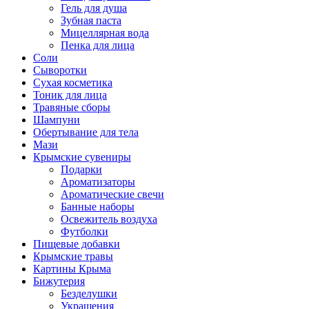
Гель для душа
Зубная паста
Мицеллярная вода
Пенка для лица
Соли
Сыворотки
Сухая косметика
Тоник для лица
Травяные сборы
Шампуни
Обертывание для тела
Мази
Крымские сувениры
Подарки
Ароматизаторы
Ароматические свечи
Банные наборы
Освежитель воздуха
Футболки
Пищевые добавки
Крымские травы
Картины Крыма
Бижутерия
Безделушки
Украшения