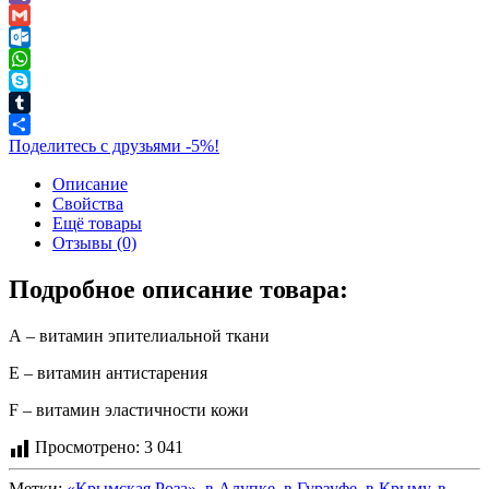
Viber
Gmail
Outlook.com
WhatsApp
Skype
Tumblr
Поделитесь с друзьями -5%!
Описание
Свойства
Ещё товары
Отзывы (0)
Подробное описание товара:
А – витамин эпителиальной ткани
Е – витамин антистарения
F – витамин эластичности кожи
Просмотрено:
3 041
Метки:
«Крымская Роза»
,
в Алупке
,
в Гурзуфе
,
в Крыму
,
в