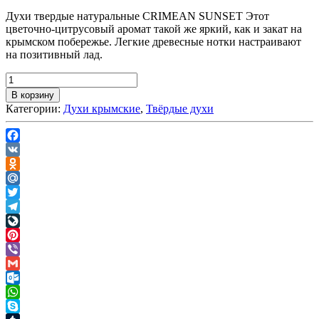
Духи твердые натуральные CRIMEAN SUNSET Этот
цветочно-цитрусовый аромат такой же яркий, как и закат на
крымском побережье. Легкие древесные нотки настраивают
на позитивный лад.
В корзину
Категории:
Духи крымские
,
Твёрдые духи
Facebook
VK
Odnoklassniki
Mail.Ru
Twitter
Telegram
LiveJournal
Pinterest
Viber
Gmail
Outlook.com
WhatsApp