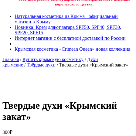
королевского цветка.
Натуральная косметика из Крыма - официальный
магазин в Крыму
Новинка! Крем для/от загара SPF50, SPF40, SPF30,
SPF20, SPF15
Интернет магазин с бесплатной доставкой по России
Крымская косметика «Crimean Queen» новая коллекция
Главная
/
Купить крымскую косметику
/
Духи
крымские
/
Твёрдые духи
/ Твердые духи «Крымский закат»
Добавить в избранное
Товар в вашем избранном
Твердые духи «Крымский
закат»
300
₽