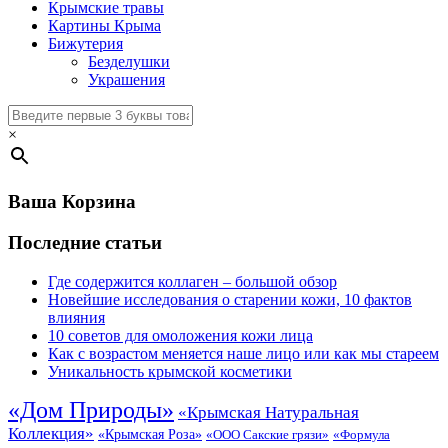
Крымские травы
Картины Крыма
Бижутерия
Безделушки
Украшения
×
Ваша Корзина
Последние статьи
Где содержится коллаген – большой обзор
Новейшие исследования о старении кожи, 10 фактов
влияния
10 советов для омоложения кожи лица
Как с возрастом меняется наше лицо или как мы стареем
Уникальность крымской косметики
«Дом Природы»
«Крымская Натуральная
Коллекция»
«Крымская Роза»
«Формула
«ООО Сакские грязи»