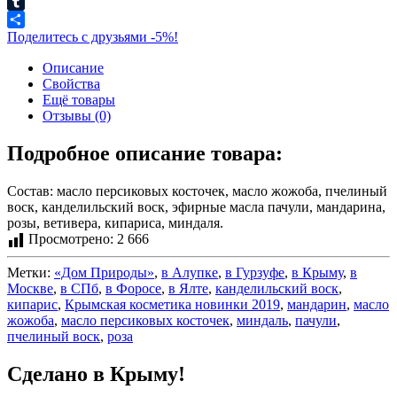
Skype
Tumblr
Поделитесь с друзьями -5%!
Описание
Свойства
Ещё товары
Отзывы (0)
Подробное описание товара:
Состав: масло персиковых косточек, масло жожоба, пчелиный
воск, канделильский воск, эфирные масла пачули, мандарина,
розы, ветивера, кипариса, миндаля.
Просмотрено:
2 666
Метки:
«Дом Природы»
,
в Алупке
,
в Гурзуфе
,
в Крыму
,
в
Москве
,
в СПб
,
в Форосе
,
в Ялте
,
канделильский воск
,
кипарис
,
Крымская косметика новинки 2019
,
мандарин
,
масло
жожоба
,
масло персиковых косточек
,
миндаль
,
пачули
,
пчелиный воск
,
роза
Сделано в Крыму!