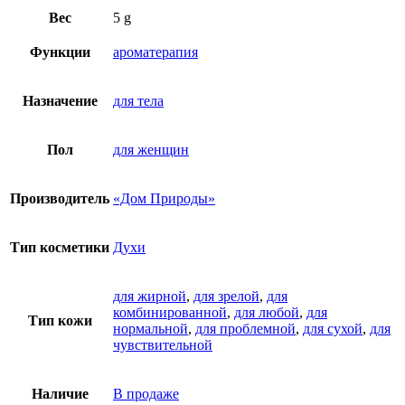
Вес
5 g
Функции
ароматерапия
Назначение
для тела
Пол
для женщин
Производитель
«Дом Природы»
Тип косметики
Духи
для жирной
,
для зрелой
,
для
комбинированной
,
для любой
,
для
Тип кожи
нормальной
,
для проблемной
,
для сухой
,
для
чувствительной
Наличие
В продаже