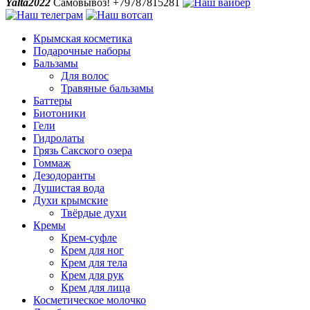
Yalta2022
Самовывоз! +79787815281
Крымская косметика
Подарочные наборы
Бальзамы
Для волос
Травяные бальзамы
Баттеры
Биотоники
Гели
Гидролаты
Грязь Сакского озера
Гоммаж
Дезодоранты
Душистая вода
Духи крымские
Твёрдые духи
Кремы
Крем-суфле
Крем для ног
Крем для тела
Крем для рук
Крем для лица
Косметическое молочко