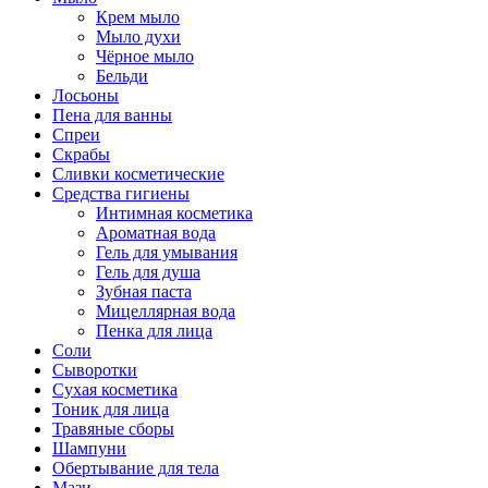
Крем мыло
Мыло духи
Чёрное мыло
Бельди
Лосьоны
Пена для ванны
Спреи
Скрабы
Сливки косметические
Средства гигиены
Интимная косметика
Ароматная вода
Гель для умывания
Гель для душа
Зубная паста
Мицеллярная вода
Пенка для лица
Соли
Сыворотки
Сухая косметика
Тоник для лица
Травяные сборы
Шампуни
Обертывание для тела
Мази