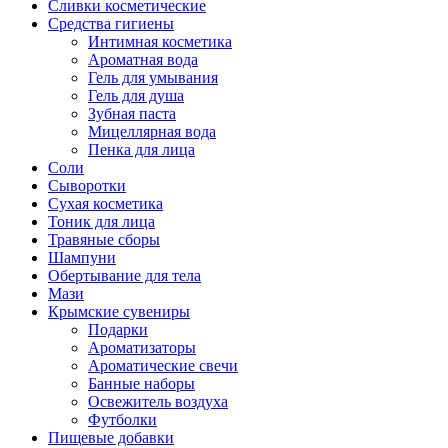
Сливки косметические
Средства гигиены
Интимная косметика
Ароматная вода
Гель для умывания
Гель для душа
Зубная паста
Мицеллярная вода
Пенка для лица
Соли
Сыворотки
Сухая косметика
Тоник для лица
Травяные сборы
Шампуни
Обертывание для тела
Мази
Крымские сувениры
Подарки
Ароматизаторы
Ароматические свечи
Банные наборы
Освежитель воздуха
Футболки
Пищевые добавки