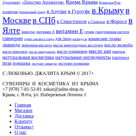
Крема Крыма
«Царство Ароматов»
Здоровья»
Крымская Роза
в Крыму
в
в Гурзуфе
в Алупке
аллантоин
бензиловый спирт
Москве
в СПб
в
в Форосе
в Севастополе
в Симеизе
Ялте
витамин Е
витамин А
виноград
герань
гиалуроновая кислота
глицерин
для лица
крымские травы
грязи сакского озера
календула
лаванда
масло жожоба
лимонная кислота
масло виноградных косточек
масло ши
масло оливковое
масло кокосовое
миндаль
масло миндальное
натуральная косметика
натуральные ингредиенты
пантенол
роза
ромашка
экстракт ромашки
экстракт лаванды
С ЛЮБОВЬЮ. ДЖАЛИТА КРЫМ © 2017+
СУВЕНИРЫ И КОСМЕТИКА ИЗ КРЫМА
+7 [978] 7-81-52-81 zakaz@jalita-shop.ru
Крым, г. Ялта, ул. Набережная Ленина 1
Главная
Магазин
Доставка
Клиенту
Отзывы+
О нас