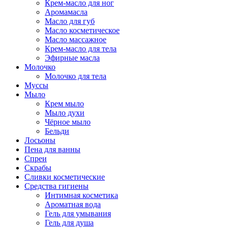
Крем-масло для ног
Аромамасла
Масло для губ
Масло косметическое
Масло массажное
Крем-масло для тела
Эфирные масла
Молочко
Молочко для тела
Муссы
Мыло
Крем мыло
Мыло духи
Чёрное мыло
Бельди
Лосьоны
Пена для ванны
Спреи
Скрабы
Сливки косметические
Средства гигиены
Интимная косметика
Ароматная вода
Гель для умывания
Гель для душа