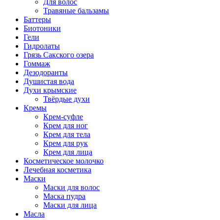
Для волос
Травяные бальзамы
Баттеры
Биотоники
Гели
Гидролаты
Грязь Сакского озера
Гоммаж
Дезодоранты
Душистая вода
Духи крымские
Твёрдые духи
Кремы
Крем-суфле
Крем для ног
Крем для тела
Крем для рук
Крем для лица
Косметическое молочко
Лечебная косметика
Маски
Маски для волос
Маска пудра
Маски для лица
Масла