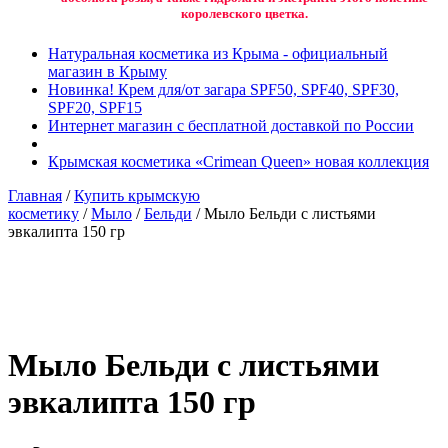
королевского цветка.
Натуральная косметика из Крыма - официальный
магазин в Крыму
Новинка! Крем для/от загара SPF50, SPF40, SPF30,
SPF20, SPF15
Интернет магазин с бесплатной доставкой по России
Крымская косметика «Crimean Queen» новая коллекция
Главная
/
Купить крымскую
косметику
/
Мыло
/
Бельди
/ Мыло Бельди с листьями
эвкалипта 150 гр
Добавить в избранное
Товар в вашем избранном
Мыло Бельди с листьями
эвкалипта 150 гр