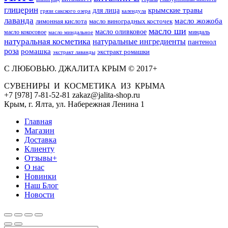
глицерин
для лица
крымские травы
грязи сакского озера
календула
лаванда
масло жожоба
лимонная кислота
масло виноградных косточек
масло ши
масло оливковое
масло кокосовое
миндаль
масло миндальное
натуральная косметика
натуральные ингредиенты
пантенол
роза
ромашка
экстракт ромашки
экстракт лаванды
С ЛЮБОВЬЮ. ДЖАЛИТА КРЫМ © 2017+
СУВЕНИРЫ И КОСМЕТИКА ИЗ КРЫМА
+7 [978] 7-81-52-81 zakaz@jalita-shop.ru
Крым, г. Ялта, ул. Набережная Ленина 1
Главная
Магазин
Доставка
Клиенту
Отзывы+
О нас
Новинки
Наш Блог
Новости