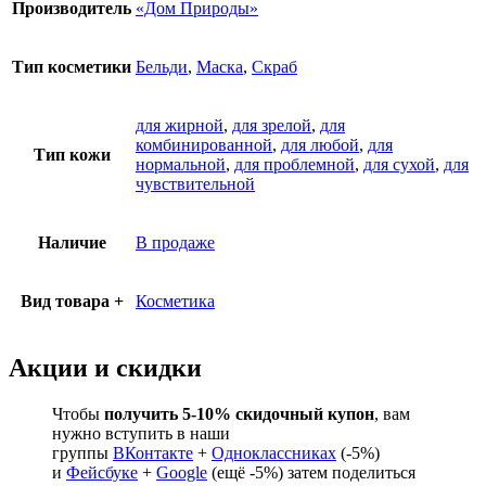
Производитель
«Дом Природы»
Тип косметики
Бельди
,
Маска
,
Скраб
для жирной
,
для зрелой
,
для
комбинированной
,
для любой
,
для
Тип кожи
нормальной
,
для проблемной
,
для сухой
,
для
чувствительной
Наличие
В продаже
Вид товара +
Косметика
Акции и скидки
Чтобы
получить 5-10% скидочный купон
, вам
нужно вступить в наши
группы
ВКонтакте
+
Одноклассниках
(-5%)
и
Фейсбуке
+
Google
(ещё -5%) затем поделиться