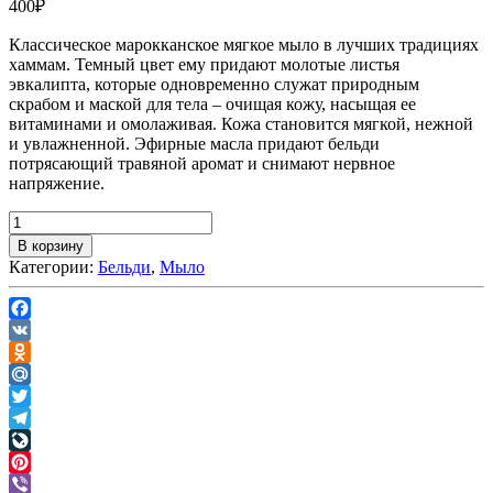
400
₽
Классическое марокканское мягкое мыло в лучших традициях
хаммам. Темный цвет ему придают молотые листья
эвкалипта, которые одновременно служат природным
скрабом и маской для тела – очищая кожу, насыщая ее
витаминами и омолаживая. Кожа становится мягкой, нежной
и увлажненной. Эфирные масла придают бельди
потрясающий травяной аромат и снимают нервное
напряжение.
В корзину
Категории:
Бельди
,
Мыло
Facebook
VK
Odnoklassniki
Mail.Ru
Twitter
Telegram
LiveJournal
Pinterest