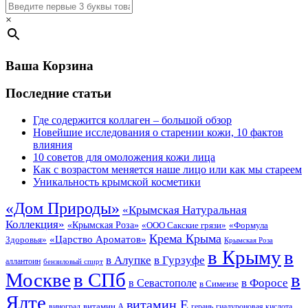
×
Ваша Корзина
Последние статьи
Где содержится коллаген – большой обзор
Новейшие исследования о старении кожи, 10 фактов
влияния
10 советов для омоложения кожи лица
Как с возрастом меняется наше лицо или как мы стареем
Уникальность крымской косметики
«Дом Природы»
«Крымская Натуральная
Коллекция»
«Крымская Роза»
«Формула
«ООО Сакские грязи»
Крема Крыма
«Царство Ароматов»
Здоровья»
Крымская Роза
в Крыму
в
в Гурзуфе
в Алупке
аллантоин
бензиловый спирт
Москве
в СПб
в
в Форосе
в Севастополе
в Симеизе
Ялте
витамин Е
витамин А
виноград
герань
гиалуроновая кислота