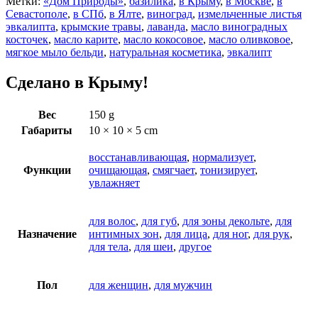
Метки:
«Дом Природы»
,
базилика
,
в Крыму
,
в Москве
,
в
Севастополе
,
в СПб
,
в Ялте
,
виноград
,
измельченные листья
эвкалипта
,
крымские травы
,
лаванда
,
масло виноградных
косточек
,
масло карите
,
масло кокосовое
,
масло оливковое
,
мягкое мыло бельди
,
натуральная косметика
,
эвкалипт
Сделано в Крыму!
Вес
150 g
Габариты
10 × 10 × 5 cm
восстанавливающая
,
нормализует
,
Функции
очищающая
,
смягчает
,
тонизирует
,
увлажняет
для волос
,
для губ
,
для зоны декольте
,
для
Назначение
интимных зон
,
для лица
,
для ног
,
для рук
,
для тела
,
для шеи
,
другое
Пол
для женщин
,
для мужчин