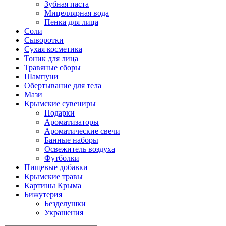
Зубная паста
Мицеллярная вода
Пенка для лица
Соли
Сыворотки
Сухая косметика
Тоник для лица
Травяные сборы
Шампуни
Обертывание для тела
Мази
Крымские сувениры
Подарки
Ароматизаторы
Ароматические свечи
Банные наборы
Освежитель воздуха
Футболки
Пищевые добавки
Крымские травы
Картины Крыма
Бижутерия
Безделушки
Украшения