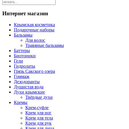
Интернет магазин
Крымская косметика
Подарочные наборы
Бальзамы
Для волос
Травяные бальзамы
Баттеры
Биотоники
Гели
Гидролаты
Грязь Сакского озера
Гоммаж
Дезодоранты
Душистая вода
Духи крымские
Твёрдые духи
Кремы
Крем-суфле
Крем для ног
Крем для тела
Крем для рук
Крем для лица