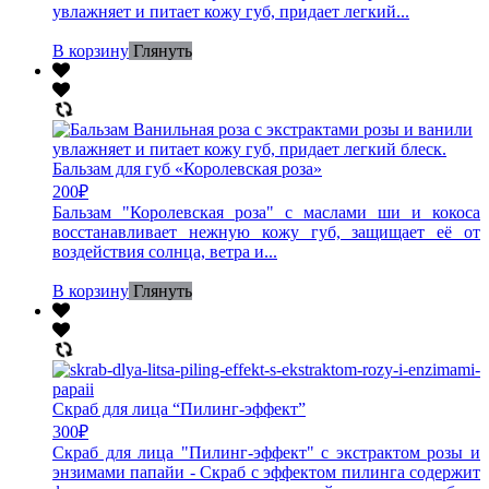
увлажняет и питает кожу губ, придает легкий...
В корзину
Глянуть
Бальзам для губ «Королевская роза»
200
₽
Бальзам "Королевская роза" с маслами ши и кокоса
восстанавливает нежную кожу губ, защищает её от
воздействия солнца, ветра и...
В корзину
Глянуть
Скраб для лица “Пилинг-эффект”
300
₽
Скраб для лица "Пилинг-эффект" с экстрактом розы и
энзимами папайи - Скраб с эффектом пилинга содержит