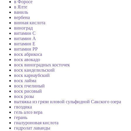
в Форосе
в Ялте
ваниль
вербена
винная кислота
виноград
витамин C
витамин А
витамин Е
витамин РР
воск абрикоса
воск авокадо
воск виноградных косточек
воск канделильский
воск карнаубский
воск лайма
воск пчелиный
воск рисовый
воск розы
вытяжка из грязи иловой сульфидной Сакского озера
гвоздика
гель алоэ вера
герань
гиалуроновая кислота
гидролат лаванды