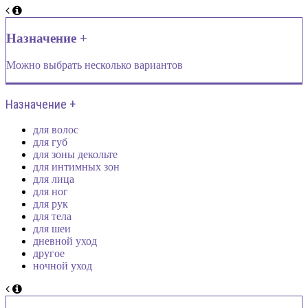
Назначение +
Можно выбрать несколько вариантов
Назначение +
для волос
для губ
для зоны декольте
для интимных зон
для лица
для ног
для рук
для тела
для шеи
дневной уход
другое
ночной уход