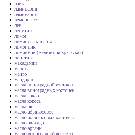
лайм
ламинарии
ламинария
лемонграсс
лен
лецитин
лимон
лимонная кислота
лимонник
лимонник (железница крымская)
лицетин
макадамии
малина
манго
мандарин
масла виноградной косточки
масла виноградных косточек
масла какао
масла кокоса
масла ши
масло абрикосовое
масло абрикосовых косточек
масло авокадо
масло арганы
масло виноградной косточки