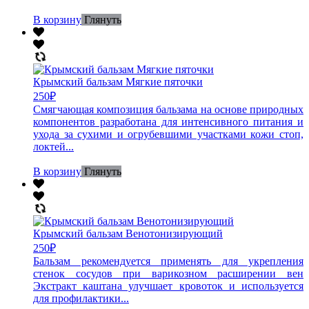
В корзину
Глянуть
Крымский бальзам Мягкие пяточки
250
₽
Смягчающая композиция бальзама на основе природных
компонентов разработана для интенсивного питания и
ухода за сухими и огрубевшими участками кожи стоп,
локтей...
В корзину
Глянуть
Крымский бальзам Венотонизирующий
250
₽
Бальзам рекомендуется применять для укрепления
стенок сосудов при варикозном расширении вен
Экстракт каштана улучшает кровоток и используется
для профилактики...