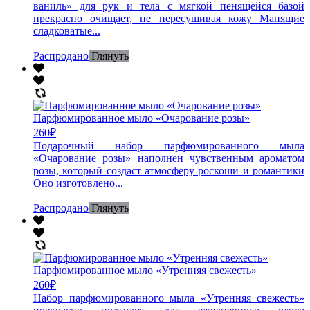
ваниль» для рук и тела с мягкой пенящейся базой
прекрасно очищает, не пересушивая кожу Манящие
сладковатые...
Распродано
Глянуть
Парфюмированное мыло «Очарование розы»
260
₽
Подарочный набор парфюмированного мыла
«Очарование розы» наполнен чувственным ароматом
розы, который создаст атмосферу роскоши и романтики
Оно изготовлено...
Распродано
Глянуть
Парфюмированное мыло «Утренняя свежесть»
260
₽
Набор парфюмированного мыла «Утренняя свежесть»