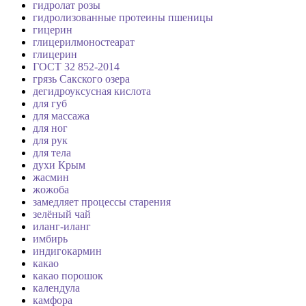
гидролат розы
гидролизованные протеины пшеницы
гицерин
глицерилмоностеарат
глицерин
ГОСТ 32 852-2014
грязь Сакского озера
дегидроуксусная кислота
для губ
для массажа
для ног
для рук
для тела
духи Крым
жасмин
жожоба
замедляет процессы старения
зелёный чай
иланг-иланг
имбирь
индигокармин
какао
какао порошок
календула
камфора