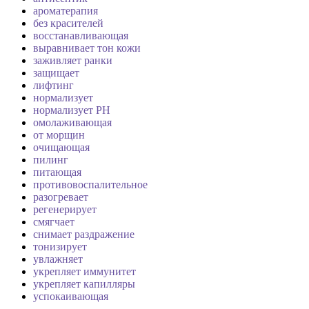
ароматерапия
без красителей
восстанавливающая
выравнивает тон кожи
заживляет ранки
защищает
лифтинг
нормализует
нормализует PH
омолаживающая
от морщин
очищающая
пилинг
питающая
противовоспалительное
разогревает
регенерирует
смягчает
снимает раздражение
тонизирует
увлажняет
укрепляет иммунитет
укрепляет капилляры
успокаивающая