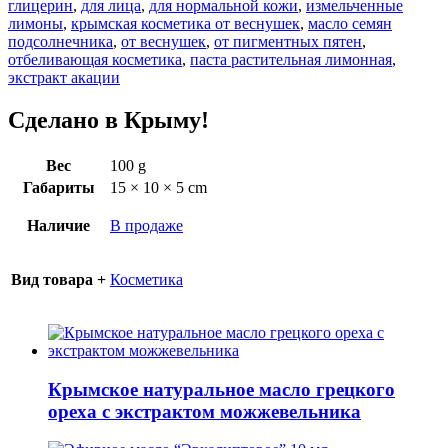
глицерин
,
для лица
,
для нормальной кожи
,
измельченные
лимоны
,
крымская косметика от веснушек
,
масло семян
подсолнечника
,
от веснушек
,
от пигментных пятен
,
отбеливающая косметика
,
паста растительная лимонная
,
экстракт акации
Сделано в Крыму!
Вес
100 g
Габариты
15 × 10 × 5 cm
Наличие
В продаже
Вид товара +
Косметика
Крымское натуральное масло грецкого
ореха с экстрактом можжевельника