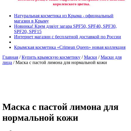
королевского цветка.
Натуральная косметика из Крыма - официальный
магазин в Крыму
Новинка! Крем для/от загара SPF50, SPF40, SPF30,
SPF20, SPF15
Интернет магазин с бесплатной доставкой по России
Крымская косметика «Crimean Queen» новая коллекция
Главная
/
Купить крымскую косметику
/
Маски
/
Маски для
лица
/ Маска с пастой лимона для нормальной кожи
Добавить в избранное
Товар в вашем избранном
Маска с пастой лимона для
нормальной кожи