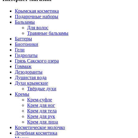
Крымская косметика
Подарочные наборы
Бальзамы
Для волос
Травяные бальзамы
Баттеры
Биотоники
Гели
Гидролаты
Грязь Сакского озера
Гоммаж
Дезодоранты
Душистая вода
Духи крымские
Твёрдые духи
Кремы
Крем-суфле
Крем для ног
Крем для тела
Крем для рук
Крем для лица
Косметическое молочко
Лечебная косметика