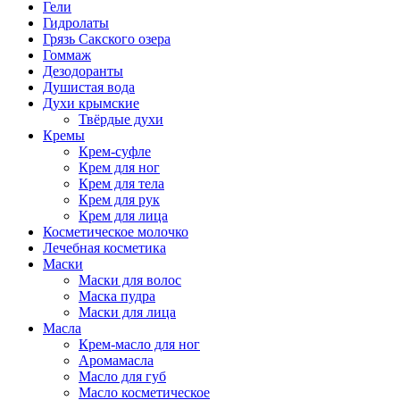
Гели
Гидролаты
Грязь Сакского озера
Гоммаж
Дезодоранты
Душистая вода
Духи крымские
Твёрдые духи
Кремы
Крем-суфле
Крем для ног
Крем для тела
Крем для рук
Крем для лица
Косметическое молочко
Лечебная косметика
Маски
Маски для волос
Маска пудра
Маски для лица
Масла
Крем-масло для ног
Аромамасла
Масло для губ
Масло косметическое