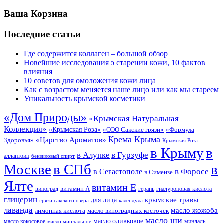
Ваша Корзина
Последние статьи
Где содержится коллаген – большой обзор
Новейшие исследования о старении кожи, 10 фактов
влияния
10 советов для омоложения кожи лица
Как с возрастом меняется наше лицо или как мы стареем
Уникальность крымской косметики
«Дом Природы»
«Крымская Натуральная
Коллекция»
«Крымская Роза»
«Формула
«ООО Сакские грязи»
Крема Крыма
«Царство Ароматов»
Здоровья»
Крымская Роза
в Крыму
в
в Гурзуфе
в Алупке
аллантоин
бензиловый спирт
Москве
в СПб
в
в Форосе
в Севастополе
в Симеизе
Ялте
витамин Е
витамин А
виноград
герань
гиалуроновая кислота
глицерин
для лица
крымские травы
грязи сакского озера
календула
лаванда
масло жожоба
лимонная кислота
масло виноградных косточек
масло ши
масло оливковое
масло кокосовое
миндаль
масло миндальное