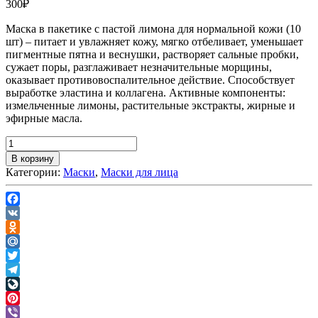
300
₽
Маска в пакетике с пастой лимона для нормальной кожи (10
шт) – питает и увлажняет кожу, мягко отбеливает, уменьшает
пигментные пятна и веснушки, растворяет сальные пробки,
сужает поры, разглаживает незначительные морщины,
оказывает противовоспалительное действие. Способствует
выработке эластина и коллагена. Активные компоненты:
измельченные лимоны, растительные экстракты, жирные и
эфирные масла.
В корзину
Категории:
Маски
,
Маски для лица
Facebook
VK
Odnoklassniki
Mail.Ru
Twitter
Telegram
LiveJournal
Pinterest