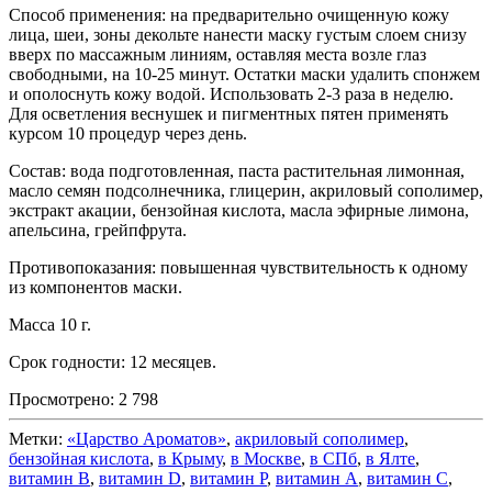
Способ применения: на предварительно очищенную кожу
лица, шеи, зоны декольте нанести маску густым слоем снизу
вверх по массажным линиям, оставляя места возле глаз
свободными, на 10-25 минут. Остатки маски удалить спонжем
и ополоснуть кожу водой. Использовать 2-3 раза в неделю.
Для осветления веснушек и пигментных пятен применять
курсом 10 процедур через день.
Состав: вода подготовленная, паста растительная лимонная,
масло семян подсолнечника, глицерин, акриловый сополимер,
экстракт акации, бензойная кислота, масла эфирные лимона,
апельсина, грейпфрута.
Противопоказания: повышенная чувствительность к одному
из компонентов маски.
Масса 10 г.
Срок годности: 12 месяцев.
Просмотрено:
2 798
Метки:
«Царство Ароматов»
,
акриловый сополимер
,
бензойная кислота
,
в Крыму
,
в Москве
,
в СПб
,
в Ялте
,
витамин B
,
витамин D
,
витамин P
,
витамин А
,
витамин С
,