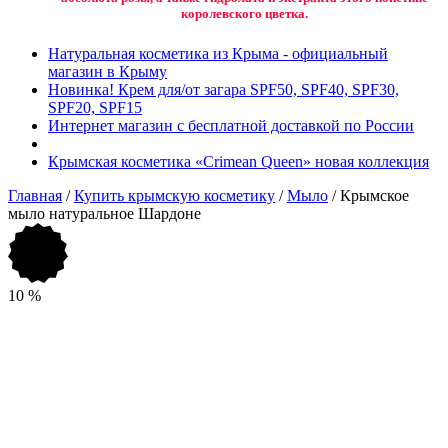
королевского цветка.
Натуральная косметика из Крыма - официальный
магазин в Крыму
Новинка! Крем для/от загара SPF50, SPF40, SPF30,
SPF20, SPF15
Интернет магазин с бесплатной доставкой по России
Крымская косметика «Crimean Queen» новая коллекция
Главная
/
Купить крымскую косметику
/
Мыло
/ Крымское
мыло натуральное Шардоне
10
%
Добавить в избранное
Товар в вашем избранном