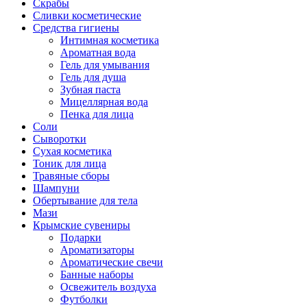
Скрабы
Сливки косметические
Средства гигиены
Интимная косметика
Ароматная вода
Гель для умывания
Гель для душа
Зубная паста
Мицеллярная вода
Пенка для лица
Соли
Сыворотки
Сухая косметика
Тоник для лица
Травяные сборы
Шампуни
Обертывание для тела
Мази
Крымские сувениры
Подарки
Ароматизаторы
Ароматические свечи
Банные наборы
Освежитель воздуха
Футболки