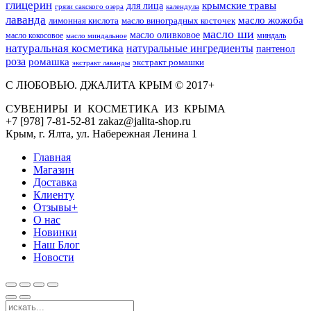
глицерин
для лица
крымские травы
грязи сакского озера
календула
лаванда
масло жожоба
лимонная кислота
масло виноградных косточек
масло ши
масло оливковое
масло кокосовое
миндаль
масло миндальное
натуральная косметика
натуральные ингредиенты
пантенол
роза
ромашка
экстракт ромашки
экстракт лаванды
С ЛЮБОВЬЮ. ДЖАЛИТА КРЫМ © 2017+
СУВЕНИРЫ И КОСМЕТИКА ИЗ КРЫМА
+7 [978] 7-81-52-81 zakaz@jalita-shop.ru
Крым, г. Ялта, ул. Набережная Ленина 1
Главная
Магазин
Доставка
Клиенту
Отзывы+
О нас
Новинки
Наш Блог
Новости