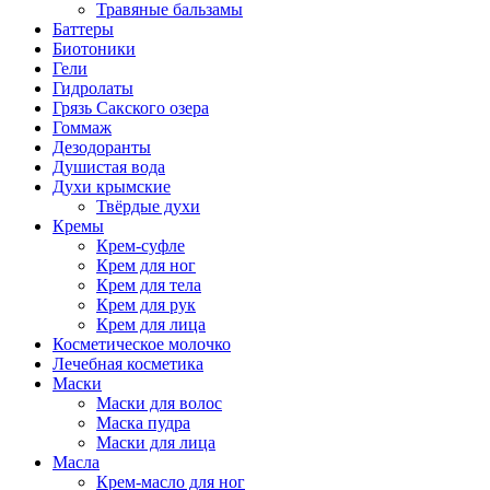
Травяные бальзамы
Баттеры
Биотоники
Гели
Гидролаты
Грязь Сакского озера
Гоммаж
Дезодоранты
Душистая вода
Духи крымские
Твёрдые духи
Кремы
Крем-суфле
Крем для ног
Крем для тела
Крем для рук
Крем для лица
Косметическое молочко
Лечебная косметика
Маски
Маски для волос
Маска пудра
Маски для лица
Масла
Крем-масло для ног