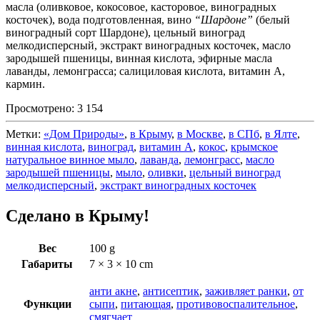
масла (оливковое, кокосовое, касторовое, виноградных
косточек), вода подготовленная, вино
“Шардоне”
(белый
виноградный сорт Шардоне), цельный виноград
мелкодисперсный, экстракт виноградных косточек, масло
зародышей пшеницы, винная кислота, эфирные масла
лаванды, лемонграсса; салициловая кислота, витамин А,
кармин.
Просмотрено:
3 154
Метки:
«Дом Природы»
,
в Крыму
,
в Москве
,
в СПб
,
в Ялте
,
винная кислота
,
виноград
,
витамин А
,
кокос
,
крымское
натуральное винное мыло
,
лаванда
,
лемонграсс
,
масло
зародышей пшеницы
,
мыло
,
оливки
,
цельный виноград
мелкодисперсный
,
экстракт виноградных косточек
Сделано в Крыму!
Вес
100 g
Габариты
7 × 3 × 10 cm
анти акне
,
антисептик
,
заживляет ранки
,
от
Функции
сыпи
,
питающая
,
противовоспалительное
,
смягчает