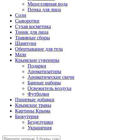
Мицеллярная вода
Пенка для лица
Соли
Сыворотки
Сухая косметика
Тоник для лица
Травяные сборы
Шампуни
Обертывание для тела
Мази
Крымские сувениры
Подарки
Ароматизаторы
Ароматические свечи
Банные наборы
Освежитель воздуха
Футболки
Пищевые добавки
Крымские травы
Картины Крыма
Бижутерия
Безделушки
Украшения