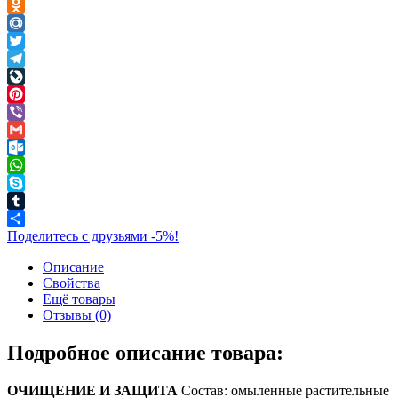
VK
Odnoklassniki
Mail.Ru
Twitter
Telegram
LiveJournal
Pinterest
Viber
Gmail
Outlook.com
WhatsApp
Skype
Tumblr
Поделитесь с друзьями -5%!
Описание
Свойства
Ещё товары
Отзывы (0)
Подробное описание товара:
ОЧИЩЕНИЕ И ЗАЩИТА
Состав: омыленные растительные