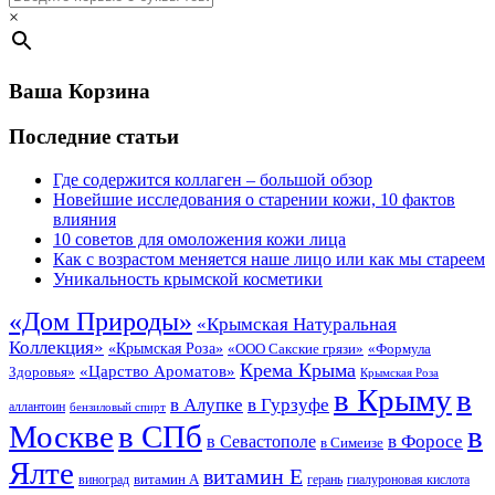
×
Ваша Корзина
Последние статьи
Где содержится коллаген – большой обзор
Новейшие исследования о старении кожи, 10 фактов
влияния
10 советов для омоложения кожи лица
Как с возрастом меняется наше лицо или как мы стареем
Уникальность крымской косметики
«Дом Природы»
«Крымская Натуральная
Коллекция»
«Крымская Роза»
«Формула
«ООО Сакские грязи»
Крема Крыма
«Царство Ароматов»
Здоровья»
Крымская Роза
в Крыму
в
в Гурзуфе
в Алупке
аллантоин
бензиловый спирт
Москве
в СПб
в
в Форосе
в Севастополе
в Симеизе
Ялте
витамин Е
витамин А
виноград
герань
гиалуроновая кислота