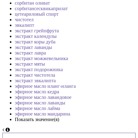
сорбитан оливат
сорбитансесквикаприлат
цетеариловый спирт
чистотел
эвкалипт
экстракт грейпфрута
экстракт календулы
экстракт коры дуба
экстракт лаванды
экстракт лавра
экстракт можжевельника
экстракт мяты
экстракт подорожника
экстракт чистотела
экстракт эвкалипта
эфирное масло иланг-иланга
эфирное масло кедра
эфирное масло лавандовое
эфирное масло лаванды
эфирное масло лайма
эфирное масло мандарина
Показать значение(я)