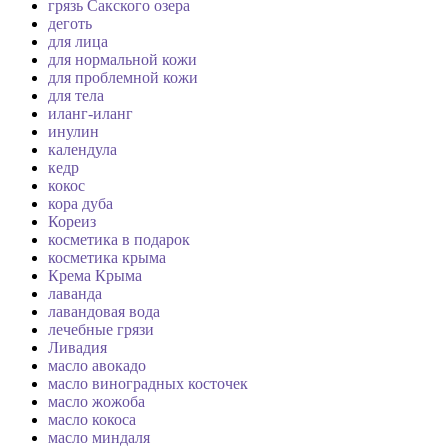
грязь Сакского озера
деготь
для лица
для нормальной кожи
для проблемной кожи
для тела
иланг-иланг
инулин
календула
кедр
кокос
кора дуба
Кореиз
косметика в подарок
косметика крыма
Крема Крыма
лаванда
лавандовая вода
лечебные грязи
Ливадия
масло авокадо
масло виноградных косточек
масло жожоба
масло кокоса
масло миндаля