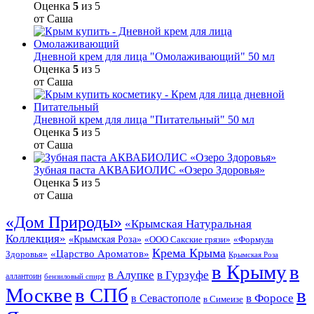
Оценка
5
из 5
от Саша
Дневной крем для лица "Омолаживающий" 50 мл
Оценка
5
из 5
от Саша
Дневной крем для лица "Питательный" 50 мл
Оценка
5
из 5
от Саша
Зубная паста АКВАБИОЛИС «Озеро Здоровья»
Оценка
5
из 5
от Саша
«Дом Природы»
«Крымская Натуральная
Коллекция»
«Крымская Роза»
«Формула
«ООО Сакские грязи»
Крема Крыма
«Царство Ароматов»
Здоровья»
Крымская Роза
в Крыму
в
в Гурзуфе
в Алупке
аллантоин
бензиловый спирт
Москве
в СПб
в
в Форосе
в Севастополе
в Симеизе