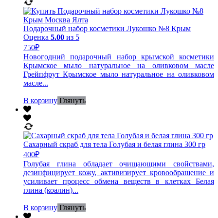
Подарочный набор косметики Лукошко №8 Крым
Оценка
5.00
из 5
750
₽
Новогодний подарочный набор крымской косметики
Крымское мыло натуральное на оливковом масле
Грейпфрут Крымское мыло натуральное на оливковом
масле...
В корзину
Глянуть
Сахарный скраб для тела Голубая и белая глина 300 гр
400
₽
Голубая глина обладает очищающими свойствами,
дезинфицирует кожу, активизирует кровообращение и
усиливает процесс обмена веществ в клетках Белая
глина (коалин)...
В корзину
Глянуть