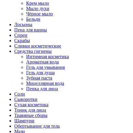
Крем мыло
Мыло духи
Чёрное мыло
Бельди
Лосьоны
Пена для ванны
Спреи
Скрабы
Сливки косметические
Средства гигиены
Интимная косметика
Ароматная вода
Гель для умывания
Гель для душа
Зубная паста
Мицеллярная вода
Пенка для лица
Соли
Сыворотки
Сухая косметика
Тоник для лица
Травяные сборы
Шампуни
Обертывание для тела
Мази