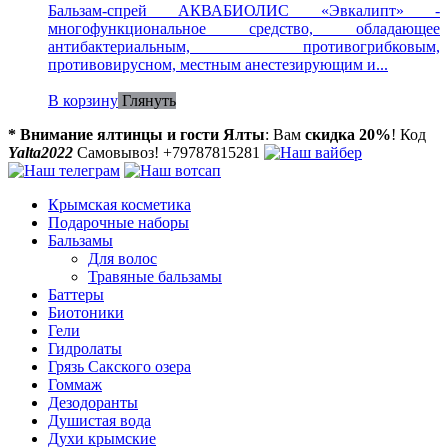
Бальзам-спрей АКВАБИОЛИС «Эвкалипт» -
многофункциональное средство, обладающее
антибактериальным, противогрибковым,
противовирусном, местным анестезирующим и...
В корзину
Глянуть
* Внимание ялтинцы и гости Ялты
: Вам
скидка 20%
! Код
Yalta2022
Самовывоз! +79787815281
Крымская косметика
Подарочные наборы
Бальзамы
Для волос
Травяные бальзамы
Баттеры
Биотоники
Гели
Гидролаты
Грязь Сакского озера
Гоммаж
Дезодоранты
Душистая вода
Духи крымские