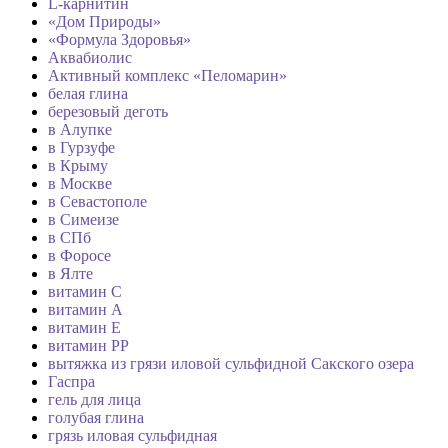
L-карнитин
«Дом Природы»
«Формула Здоровья»
Аквабиолис
Активный комплекс «Пеломарин»
белая глина
березовый деготь
в Алупке
в Гурзуфе
в Крыму
в Москве
в Севастополе
в Симеизе
в СПб
в Форосе
в Ялте
витамин C
витамин А
витамин Е
витамин РР
вытяжка из грязи иловой сульфидной Сакского озера
Гаспра
гель для лица
голубая глина
грязь иловая сульфидная