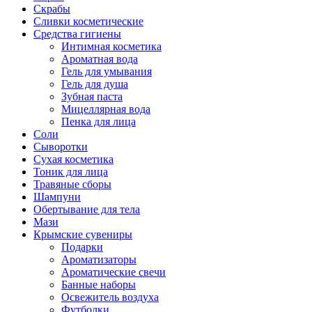
Скрабы
Сливки косметические
Средства гигиены
Интимная косметика
Ароматная вода
Гель для умывания
Гель для душа
Зубная паста
Мицеллярная вода
Пенка для лица
Соли
Сыворотки
Сухая косметика
Тоник для лица
Травяные сборы
Шампуни
Обертывание для тела
Мази
Крымские сувениры
Подарки
Ароматизаторы
Ароматические свечи
Банные наборы
Освежитель воздуха
Футболки