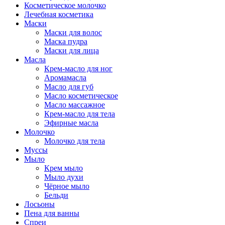
Косметическое молочко
Лечебная косметика
Маски
Маски для волос
Маска пудра
Маски для лица
Масла
Крем-масло для ног
Аромамасла
Масло для губ
Масло косметическое
Масло массажное
Крем-масло для тела
Эфирные масла
Молочко
Молочко для тела
Муссы
Мыло
Крем мыло
Мыло духи
Чёрное мыло
Бельди
Лосьоны
Пена для ванны
Спреи