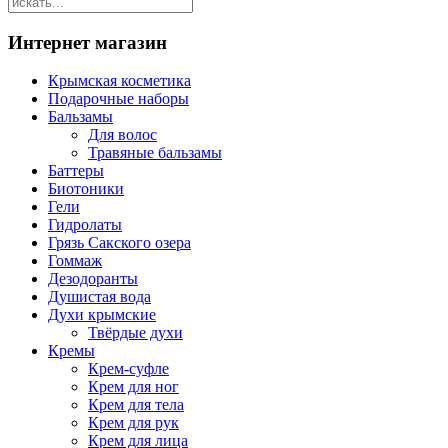
Интернет магазин
Крымская косметика
Подарочные наборы
Бальзамы
Для волос
Травяные бальзамы
Баттеры
Биотоники
Гели
Гидролаты
Грязь Сакского озера
Гоммаж
Дезодоранты
Душистая вода
Духи крымские
Твёрдые духи
Кремы
Крем-суфле
Крем для ног
Крем для тела
Крем для рук
Крем для лица