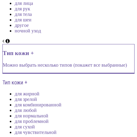
для лица
для рук
для тела
для шеи
другое
ночной уход
Тип кожи +
Можно выбрать несколько типов (покажет все выбранные)
Тип кожи +
для жирной
для зрелой
для комбинированной
для любой
для нормальной
для проблемной
для сухой
для чувствительной