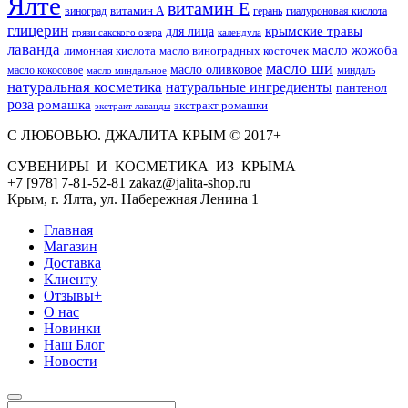
Ялте
витамин Е
витамин А
виноград
герань
гиалуроновая кислота
глицерин
для лица
крымские травы
грязи сакского озера
календула
лаванда
масло жожоба
лимонная кислота
масло виноградных косточек
масло ши
масло оливковое
масло кокосовое
миндаль
масло миндальное
натуральная косметика
натуральные ингредиенты
пантенол
роза
ромашка
экстракт ромашки
экстракт лаванды
С ЛЮБОВЬЮ. ДЖАЛИТА КРЫМ © 2017+
СУВЕНИРЫ И КОСМЕТИКА ИЗ КРЫМА
+7 [978] 7-81-52-81 zakaz@jalita-shop.ru
Крым, г. Ялта, ул. Набережная Ленина 1
Главная
Магазин
Доставка
Клиенту
Отзывы+
О нас
Новинки
Наш Блог
Новости