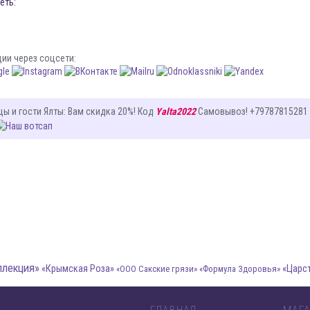
еть:
ции через соцсети:
цы и гости Ялты
: Вам
скидка 20%
! Код
Yalta2022
Самовывоз! +79787815281
ллекция»
«Царс
«Крымская Роза»
«ООО Сакские грязи»
«Формула Здоровья»