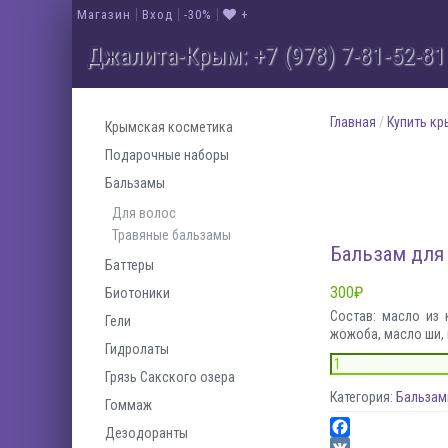
Магазин
Вход
-30%
+
Джалита-Крым: +7 (978) 7-81-52-81
На
Новая линейка крымской натураль
Натураль
Главная
/
Купить к
Крымская косметика
У нас 
Натуральная кос
Подарочные наборы
Добавить в и
Бальзамы
Товар в вашем 
Для волос
Существует около 30 тысяч видов роз. Большое кол
Травяные бальзамы
полный комплекс косметических средств по ух
Бальзам для
Баттеры
300
₽
Биотоники
Состав: масло из 
Гели
жожоба, масло ши,
Гидролаты
Грязь Сакского озера
Категория:
Бальза
Гоммаж
Дезодоранты
Facebook