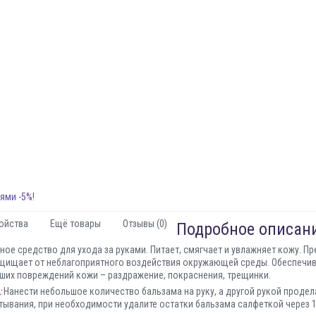
ями -5%!
ойства
Ещё товары
Отзывы (0)
Подробное описани
ное средство для ухода за руками
. Питает, смягчает и увлажняет кожу. 
ащищает от неблагоприятного воздействия окружающей среды. Обеспечи
ших повреждений кожи – раздражение, покраснения, трещинки.
:
Нанести небольшое количество бальзама на руку, а другой рукой продел
тывания, при необходимости удалите остатки бальзама салфеткой через 1