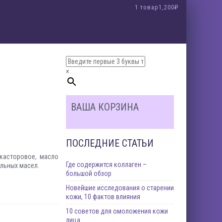
1 товар
1,200₽
азин в Крыму
 SPF30, SPF20, SPF15
доставкой по России
сметика «Crimean Queen» новая коллекция
ты!
инимала ванны с лепестками роз
и отдыха!
метику!
ичного качества!
×
ВАША КОРЗИНА
где для этого есть все условия. Здесь представлен
кстракта этого поистине королевского цветка.
ПОСЛЕДНИЕ СТАТЬИ
 касторовое, масло
Где содержится коллаген –
альных масел.
большой обзор
Новейшие исследования о старении
кожи, 10 фактов влияния
10 советов для омоложения кожи
лица