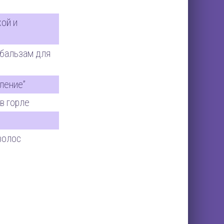
ой и
 бальзам для
ление”
в горле
волос