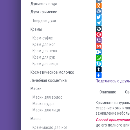
Душистая вода
VK
Odnoklassniki
Духи крымские
Mail.Ru
Твёрдые духи
Twitter
Telegram
Кремы
LiveJournal
Крем-суфле
Pinterest
Крем для ног
Viber
Крем для тела
Gmail
Крем для рук
Outlook.com
Крем для лица
WhatsApp
Skype
Косметическое молочко
Tumblr
Лечебная косметика
Поделитесь с друзь
Маски
Описание
Св
Маски для волос
Крымское натураль
Маска пудра
старение кожи и з
Маски для лица
заживление неболь
Масла
Способ применения
до его полного впи
Крем-масло для ног