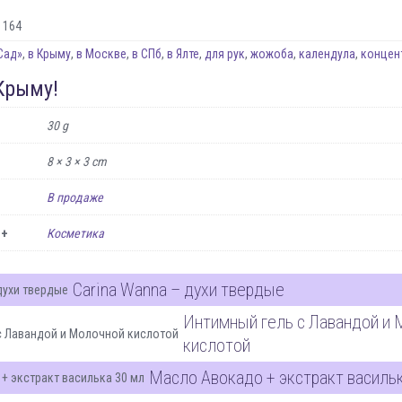
 164
Сад»
,
в Крыму
,
в Москве
,
в СПб
,
в Ялте
,
для рук
,
жожоба
,
календула
,
концентр
Крыму!
30 g
8 × 3 × 3 cm
В продаже
 +
Косметика
Carina Wanna – духи твердые
Интимный гель с Лавандой и
кислотой
Масло Авокадо + экстракт василь