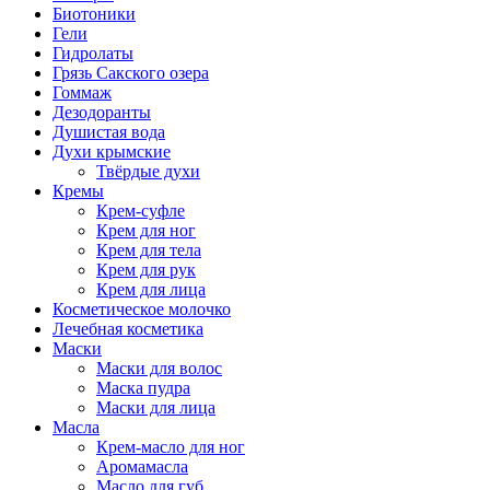
Биотоники
Гели
Гидролаты
Грязь Сакского озера
Гоммаж
Дезодоранты
Душистая вода
Духи крымские
Твёрдые духи
Кремы
Крем-суфле
Крем для ног
Крем для тела
Крем для рук
Крем для лица
Косметическое молочко
Лечебная косметика
Маски
Маски для волос
Маска пудра
Маски для лица
Масла
Крем-масло для ног
Аромамасла
Масло для губ