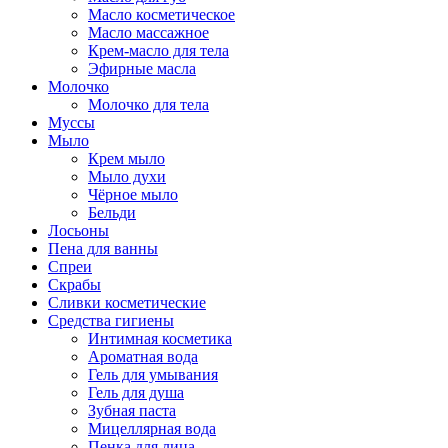
Масло косметическое
Масло массажное
Крем-масло для тела
Эфирные масла
Молочко
Молочко для тела
Муссы
Мыло
Крем мыло
Мыло духи
Чёрное мыло
Бельди
Лосьоны
Пена для ванны
Спреи
Скрабы
Сливки косметические
Средства гигиены
Интимная косметика
Ароматная вода
Гель для умывания
Гель для душа
Зубная паста
Мицеллярная вода
Пенка для лица