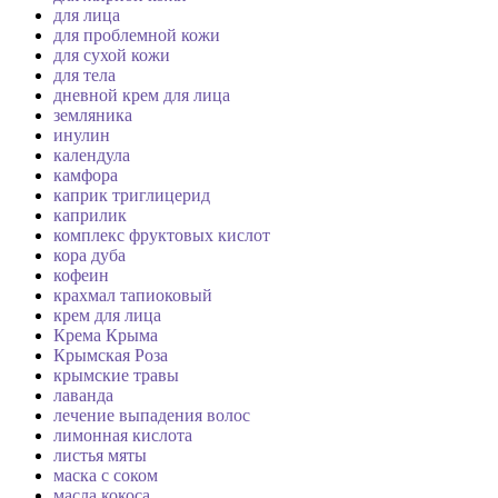
для лица
для проблемной кожи
для сухой кожи
для тела
дневной крем для лица
земляника
инулин
календула
камфора
каприк триглицерид
каприлик
комплекс фруктовых кислот
кора дуба
кофеин
крахмал тапиоковый
крем для лица
Крема Крыма
Крымская Роза
крымские травы
лаванда
лечение выпадения волос
лимонная кислота
листья мяты
маска с соком
масла кокоса