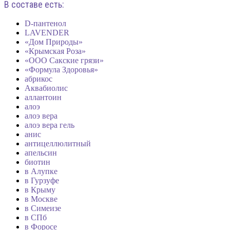
В составе есть:
D-пантенол
LAVENDER
«Дом Природы»
«Крымская Роза»
«ООО Сакские грязи»
«Формула Здоровья»
абрикос
Аквабиолис
аллантоин
алоэ
алоэ вера
алоэ вера гель
анис
антицеллюлитный
апельсин
биотин
в Алупке
в Гурзуфе
в Крыму
в Москве
в Симеизе
в СПб
в Форосе