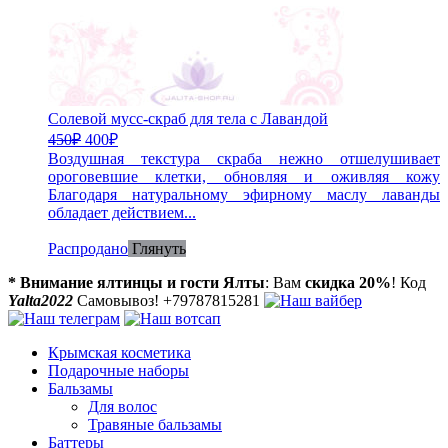
Солевой мусс-скраб для тела с Лавандой
450
₽
400
₽
Воздушная текстура скраба нежно отшелушивает
ороговевшие клетки, обновляя и оживляя кожу
Благодаря натуральному эфирному маслу лаванды
обладает действием...
Распродано
Глянуть
* Внимание ялтинцы и гости Ялты
: Вам
скидка 20%
! Код
Yalta2022
Самовывоз! +79787815281
Крымская косметика
Подарочные наборы
Бальзамы
Для волос
Травяные бальзамы
Баттеры