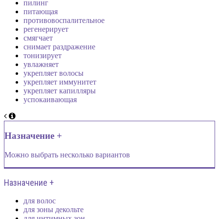
пилинг
питающая
противовоспалительное
регенерирует
смягчает
снимает раздражение
тонизирует
увлажняет
укрепляет волосы
укрепляет иммунитет
укрепляет капилляры
успокаивающая
Назначение +
Можно выбрать несколько вариантов
Назначение +
для волос
для зоны декольте
для интимных зон