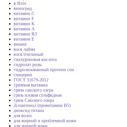
в Ялте
виноград
витамин C
витамин F
витамин K
витамин А
витамин В3
витамин Е
вишня
воск лайма
воск пчелиный
гиалуроновая кислота
гидролат розы
гидролизованный протеин сои
глицерин
ГОСТ 31679-2012
грязевая вытяжка
грязи сакского озера
грязь иловая сульфидная
грязь Сакского озера
Д-пантенол (провитамин В5)
диоксид титана
для волос
для жирной и проблемной кожи
для жирной кожи