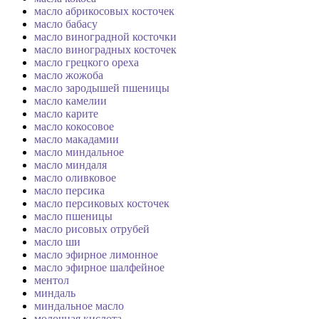
масло абрикосовых косточек
масло бабасу
масло виноградной косточки
масло виноградных косточек
масло грецкого ореха
масло жожоба
масло зародышей пшеницы
масло камелии
масло карите
масло кокосовое
масло макадамии
масло миндальное
масло миндаля
масло оливковое
масло персика
масло персиковых косточек
масло пшеницы
масло рисовых отрубей
масло ши
масло эфирное лимонное
масло эфирное шалфейное
ментол
миндаль
миндальное масло
молочная кислота