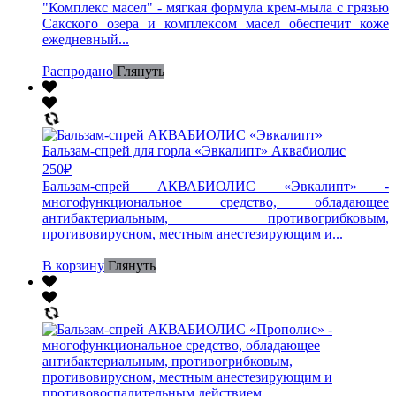
"Комплекс масел" - мягкая формула крем-мыла с грязью
Сакского озера и комплексом масел обеспечит коже
ежедневный...
Распродано
Глянуть
Бальзам-спрей для горла «Эвкалипт» Аквабиолис
250
₽
Бальзам-спрей АКВАБИОЛИС «Эвкалипт» -
многофункциональное средство, обладающее
антибактериальным, противогрибковым,
противовирусном, местным анестезирующим и...
В корзину
Глянуть