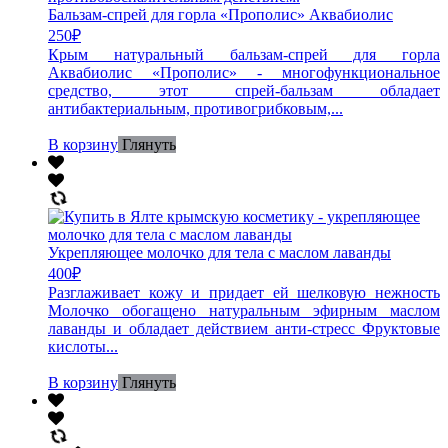
Бальзам-спрей для горла «Прополис» Аквабиолис
250
₽
Крым натуральный бальзам-спрей для горла
Аквабиолис «Прополис» - многофункциональное
средство, этот спрей-бальзам обладает
антибактериальным, противогрибковым,...
В корзину
Глянуть
Укрепляющее молочко для тела с маслом лаванды
400
₽
Разглаживает кожу и придает ей шелковую нежность
Молочко обогащено натуральным эфирным маслом
лаванды и обладает действием анти-стресс Фруктовые
кислоты...
В корзину
Глянуть