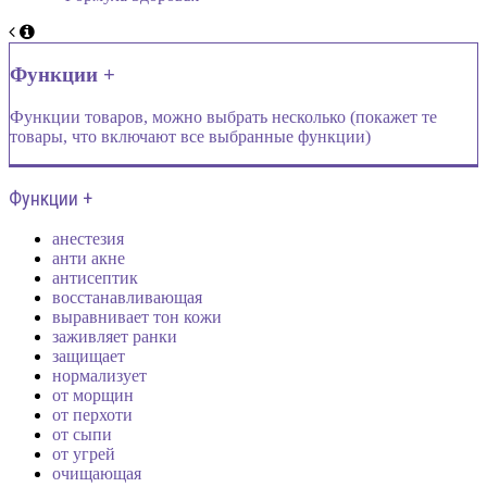
Функции +
Функции товаров, можно выбрать несколько (покажет те
товары, что включают все выбранные функции)
Функции +
анестезия
анти акне
антисептик
восстанавливающая
выравнивает тон кожи
заживляет ранки
защищает
нормализует
от морщин
от перхоти
от сыпи
от угрей
очищающая