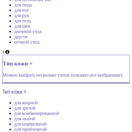
для лица
для ног
для рук
для тела
для шеи
дневной уход
другое
ночной уход
Тип кожи +
Можно выбрать несколько типов (покажет все выбранные)
Тип кожи +
для жирной
для зрелой
для комбинированной
для любой
для нормальной
для проблемной