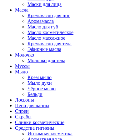
Маски для лица
Масла
Крем-масло для ног
Аромамасла
Масло для губ
Масло косметическое
Масло массажное
Крем-масло для тела
Эфирные масла
Молочко
Молочко для тела
Муссы
Мыло
Крем мыло
Мыло духи
Чёрное мыло
Бельди
Лосьоны
Пена для ванны
Спреи
Скрабы
Сливки косметические
Средства гигиены
Интимная косметика
Ароматная вода