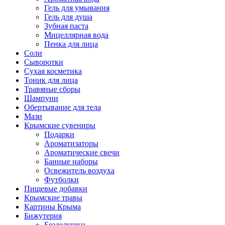
Гель для умывания
Гель для душа
Зубная паста
Мицеллярная вода
Пенка для лица
Соли
Сыворотки
Сухая косметика
Тоник для лица
Травяные сборы
Шампуни
Обертывание для тела
Мази
Крымские сувениры
Подарки
Ароматизаторы
Ароматические свечи
Банные наборы
Освежитель воздуха
Футболки
Пищевые добавки
Крымские травы
Картины Крыма
Бижутерия
Безделушки