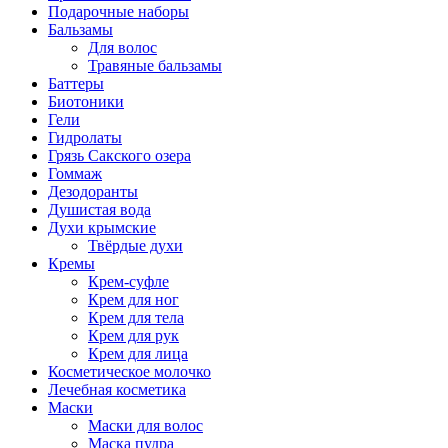
Подарочные наборы
Бальзамы
Для волос
Травяные бальзамы
Баттеры
Биотоники
Гели
Гидролаты
Грязь Сакского озера
Гоммаж
Дезодоранты
Душистая вода
Духи крымские
Твёрдые духи
Кремы
Крем-суфле
Крем для ног
Крем для тела
Крем для рук
Крем для лица
Косметическое молочко
Лечебная косметика
Маски
Маски для волос
Маска пудра