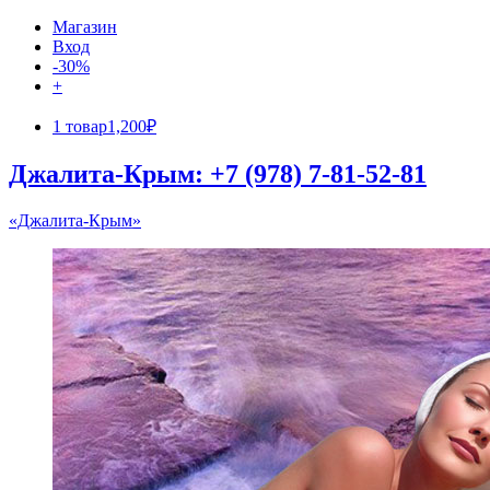
Магазин
Вход
-30%
+
1 товар
1,200₽
Джалита-Крым: +7 (978) 7-81-52-81
«Джалита-Крым»