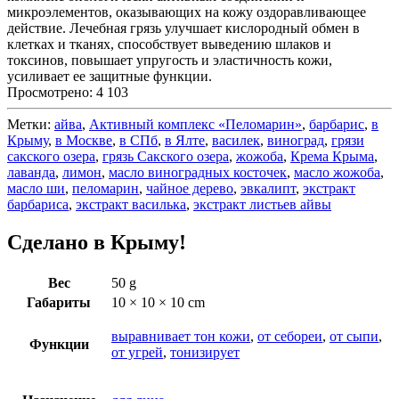
микроэлементов, оказывающих на кожу оздоравливающее
действие. Лечебная грязь улучшает кислородный обмен в
клетках и тканях, способствует выведению шлаков и
токсинов, повышает упругость и эластичность кожи,
усиливает ее защитные функции.
Просмотрено:
4 103
Метки:
айва
,
Активный комплекс «Пеломарин»
,
барбарис
,
в
Крыму
,
в Москве
,
в СПб
,
в Ялте
,
василек
,
виноград
,
грязи
сакского озера
,
грязь Сакского озера
,
жожоба
,
Крема Крыма
,
лаванда
,
лимон
,
масло виноградных косточек
,
масло жожоба
,
масло ши
,
пеломарин
,
чайное дерево
,
эвкалипт
,
экстракт
барбариса
,
экстракт василька
,
экстракт листьев айвы
Сделано в Крыму!
Вес
50 g
Габариты
10 × 10 × 10 cm
выравнивает тон кожи
,
от себореи
,
от сыпи
,
Функции
от угрей
,
тонизирует