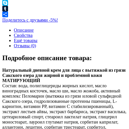
WhatsApp
Skype
Tumblr
Поделитесь с друзьями -5%!
Описание
Свойства
Ещё товары
Отзывы (0)
Подробное описание товара:
Натуральный дневной крем для лица с вытяжкой из грязи
Сакского озера
для жирной и проблемной кожи
МАТИРУЮЩИЙ
Состав: вода, полиглицериды жирных кислот, масло
виноградных косточек, масло ши, масло жожоба, активный
комплекс Пеломарин (вытяжка из грязи иловой сульфидной
Сакского озера, гидролизованные протеины пшеницы, L-
карнитин, витамин РР, витамин С стабилизированный),
экстракт листьев айвы, экстракт барбариса, экстракт василька,
цетеариловый спирт, стеароил лактилат натрия, глицерил
моностеарат, лауроил глутамат натрия, сорбитан каприлат,
аллантоин, лецитин, сорбитан тристеарат, сорбитол,