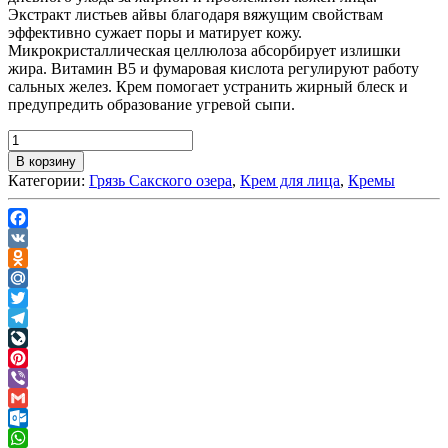
Экстракт листьев айвы благодаря вяжущим свойствам
эффективно сужает поры и матирует кожу.
Микрокристаллическая целлюлоза абсорбирует излишки
жира. Витамин В5 и фумаровая кислота регулируют работу
сальных желез. Крем помогает устранить жирный блеск и
предупредить образование угревой сыпи.
В корзину
Категории:
Грязь Сакского озера
,
Крем для лица
,
Кремы
Facebook
VK
Odnoklassniki
Mail.Ru
Twitter
Telegram
LiveJournal
Pinterest
Viber
Gmail
Outlook.com