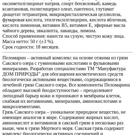
оксиметилглицинат натрия, спирт бензиловый, камедь
ксантановая, полиглицерил олеат, пантенол, глутамат
диацетат тетранатрия, микрокристаллическая целлюлоза,
фумаровая кислота, этилгексилглицерин, кислота яблочная,
кислота лимонная, витамин В5, витамин Е, эфирные масла
чайного дерева, эвкалипта, лаванды, лимона.
Способ применения: нанести на сухую, чистую кожу лица.
Масса нетто: 50 г (±3 %).
Срок годности: 18 месяцев.
Пеломарин – активный комплекс на основе отжима из грязи
Сакского озера с гуминовыми кислотами и фульвовыми
минералами. Разработан специалистами ТМ “Мануфактура
ДОМ ПРИРОДЫ” для обогащения косметических средств
биологически активными веществами, содержащимися в
лечебной грязи Сакского озера. Все компоненты Пеломарина
обладают высокой биодоступностью – преодолевают
липидный барьер кожи и проникают в мембраны клеток,
снабжая их витаминами, минералами, аминокислотами и
микроэлементами.
Грязь Сакского озера – уникальное природное вещество, не
имеющее аналогов в мире. Содержание жирных кислот,
аминокислот и витаминов в сакской грязи в несколько раз
выше, чем в грязи Мертвого моря. Сакская грязь содержит
комплекс биологически активных соединений и