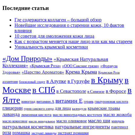
Последние статьи
Где содержится коллаген – большой обзор
Новейшие исследования о старении кожи, 10 фактов
влияния
10 советов для омоложения кожи лица
Как с возрастом меняется наше лицо или как мы стареем
Уникальность крымской косметики
«Дом Природы»
«Крымская Натуральная
Коллекция»
«Крымская Роза»
«Формула
«ООО Сакские грязи»
Крема Крыма
«Царство Ароматов»
Здоровья»
Крымская Роза
в Крыму
в
в Гурзуфе
в Алупке
аллантоин
бензиловый спирт
Москве
в СПб
в
в Форосе
в Севастополе
в Симеизе
Ялте
витамин Е
витамин А
виноград
герань
гиалуроновая кислота
глицерин
для лица
крымские травы
грязи сакского озера
календула
лаванда
масло жожоба
лимонная кислота
масло виноградных косточек
масло ши
масло оливковое
масло кокосовое
миндаль
масло миндальное
натуральная косметика
натуральные ингредиенты
пантенол
роза
ромашка
экстракт ромашки
экстракт лаванды