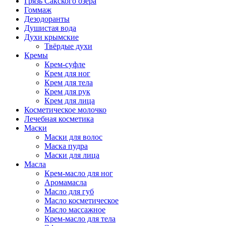
Грязь Сакского озера
Гоммаж
Дезодоранты
Душистая вода
Духи крымские
Твёрдые духи
Кремы
Крем-суфле
Крем для ног
Крем для тела
Крем для рук
Крем для лица
Косметическое молочко
Лечебная косметика
Маски
Маски для волос
Маска пудра
Маски для лица
Масла
Крем-масло для ног
Аромамасла
Масло для губ
Масло косметическое
Масло массажное
Крем-масло для тела